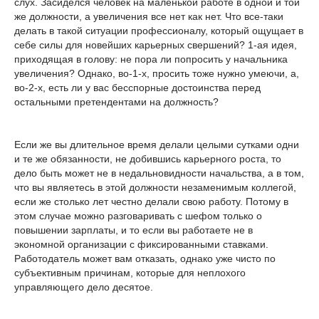
слух. Засиделся человек на маленькой работе в одной и той
же должности, а увеличения все нет как нет. Что все-таки
делать в такой ситуации профессионалу, который ощущает в
себе силы для новейших карьерных свершений? 1-ая идея,
приходящая в голову: не пора ли попросить у начальника
увеличения? Однако, во-1-х, просить тоже нужно умеючи, а,
во-2-х, есть ли у вас бесспорные достоинства перед
остальными претендентами на должность?
Если же вы длительное время делали целыми сутками одни
и те же обязанности, не добившись карьерного роста, то
дело быть может не в недальновидности начальства, а в том,
что вы являетесь в этой должности незаменимым коллегой,
если же столько лет честно делали свою работу. Потому в
этом случае можно разговаривать с шефом только о
повышении зарплаты, и то если вы работаете не в
экономной организации с фиксированными ставками.
Работодатель может вам отказать, однако уже чисто по
субъективным причинам, которые для неплохого
управляющего дело десятое.