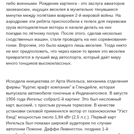
либо военными. Рождение картинга - это заслуга авиаторов
заокеанских, ищущих веселея в мучительно тянувшиеся
минутки между полётами вовремя 2-й мировой войны. На
аэродроме эти ребята приспособили к телеге для перевозки
груза мотоциклетные моторы и начали делать на них
поездки по лётному полую. После этого, сделав несколько
сходственных машин, стали проводить на них соревнования-
гонки. Впрочем, это было каждого лишь веселие. Тогда никто
не мог предположить, что через какое-то время это веселее
превратится в лучший вид автоспорта, который даёт миру
много гонщиков высококлассных.
Исходила инициатива от Арта Ингельса, механика отделения
фирмы "Куртис крафт компании" в Глендейле, которая
выпускала автомобили гоночные в Индианаполисе. В августе
1956 года Ингельс собрал1-й картинг. Это был несложный
карт, высокий, с простым ручным тормозом. В качестве
установки силовой применялся мотор от газонокосилки "Уэст
бэнд" мощностью около 1,84 кВт (2,5 л.с.). Первый карт
Ингельса был показан широкой аудитории по случаю
автогонки Помоне. Даффи Левингстон, позднее 1-й