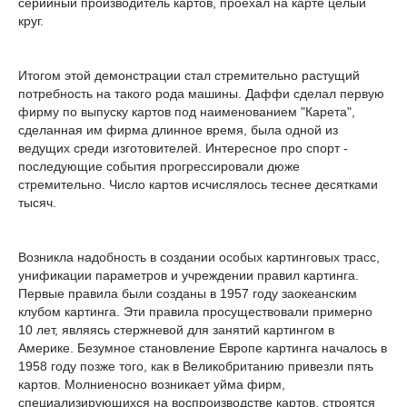
серийный производитель картов, проехал на карте целый
круг.
Итогом этой демонстрации стал стремительно растущий
потребность на такого рода машины. Даффи сделал первую
фирму по выпуску картов под наименованием "Карета",
сделанная им фирма длинное время, была одной из
ведущих среди изготовителей. Интересное про спорт -
последующие события прогрессировали дюже
стремительно. Число картов исчислялось теснее десятками
тысяч.
Возникла надобность в создании особых картинговых трасс,
унификации параметров и учреждении правил картинга.
Первые правила были созданы в 1957 году заокеанским
клубом картинга. Эти правила просуществовали примерно
10 лет, являясь стержневой для занятий картингом в
Америке. Безумное становление Европе картинга началось в
1958 году позже того, как в Великобританию привезли пять
картов. Молниеносно возникает уйма фирм,
специализирующихся на воспроизводстве картов, строятся