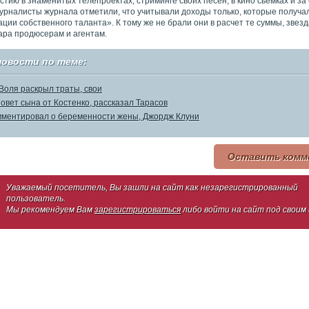
стию в знаменитых телепроектах, стриминге своих песен, в кино сьемках и за
Журналисты журнала отметили, что учитывали доходы только, которые получа
ации собственного таланта». К тому же не брали они в расчет те суммы, звез
ара продюсерам и агентам.
новости по теме:
Воля раскрыл траты, свои
зовет сына от Костенко, рассказал Тарасов
ментировал о беременности жены, Джордж Клуни
Оставить комм
Уважаемый посетитель, Вы зашли на сайт как незарегистрированный
пользователь.
Мы рекомендуем Вам
зарегистрироваться
либо войти на сайт под своим