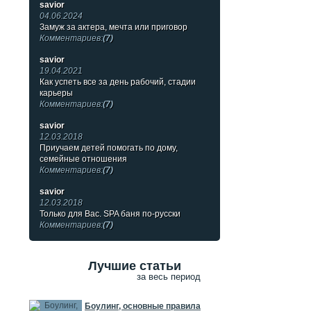
savior
04.06.2024
Замуж за актера, мечта или приговор
Комментариев:
(7)
savior
19.04.2021
Как успеть все за день рабочий, стадии
карьеры
Комментариев:
(7)
savior
12.03.2018
Приучаем детей помогать по дому,
семейные отношения
Комментариев:
(7)
savior
12.03.2018
Только для Вас. SPA баня по-русски
Комментариев:
(7)
Лучшие статьи
за весь период
Боулинг, основные правила