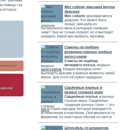
 счет рекламы
потрясающе! Но выбрать идеальное платье
может быть непросто. Раньше девушки
ла певица «за
Мех соболя, красивая мечта
ходили по магазинам, смотрели каталоги и
да которые
девушек
искали платье в интернете. Сейчас это
Мех соболя
, красивая мечта
проще благодаря онлайн-каталогам. Там
девушек. Что может быть
можно найти много красивых нарядов от
лучше, чем шуба из
разных дизайнеров.
натурального меха в холодную снежную
зиму? Она не только согреет, но и выглядит
шикарно. Какой мех выбрать. Кролика,
норку, горностая или соболя? Русские
женщины чаще всего выбирают шубы из
Советы по подбору
соболя. Они красивые, дорогие и выглядят
вечернего платья, модных
очень элегантно. Соболя называют
"Королем всех мехов". Это значит, что он
аксессуаров
самый шикарный и роскошный.
Советы по подбору
вечернего платья
, модных
ентарий
аксессуаров. Каждая женщина хочет
выглядеть красиво в важные моменты своей
жизни. Для этого ей нужно нарядное
платье. В Москве огромный выбор таких
платьев. Вечерние платья в Москве очень
Свадебные платья, в
 именем.
популярны. Потому что в городе много
разных странах мира
театров, клубов и других мест. Где можно
Свадебные платья
, в разных
повеселиться или встретиться с друзьями.
странах мира. Свадебные
Также часто проходят праздничные
традиции разных стран — это
мероприятия, на которых нужно выглядеть
как история народов. Которая передается
элегантно.
из поколения в поколение. Они меняются со
временем, но некоторые обычаи остаются
прежними. Особенно интересно. Как
невесты одеваются на свадьбу. И какие
Штрудель со шпинатом,
символы несут их наряды.