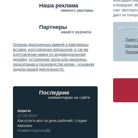
благодаря уча
Наша реклама
в Instagram. 
счет эксплуат
немного рекламы
дает из гонор
Партнеры
Другие 
нашего журнала
Павел 
Огранка драгоценных камней и ювелирных
Как на
вставок, изготовление кабошонов, а так же
Проком
изготовление камня по индивидуальному
дизайну, устранение скола или царапины,
переогранка и производство копии - основная
задача нашей деятельности.
Последние
комментарии на сайте
imperio
22.08.2024
Как успеть все за день рабочий, стадии
карьеры
Комментариев:
(1)