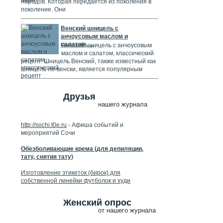
народов. Которая передается из поколения в
поколение. Они
Венский шницель с
анчоусовым маслом и
салатом, ...
Венский шницель с анчоусовым
маслом и салатом, классический
рецепт. Шницель Венский, также известный как
шницель по-венски, является популярным
Друзья
нашего журнала
http://sochi.t0e.ru
- Афиша событий и
мероприятий Сочи
Обезболивающие крема (для депиляции,
тату, снятия тату)
Изготовление этикеток (бирок) для
собственной линейки футболок и худи
Женский опрос
от нашего журнала