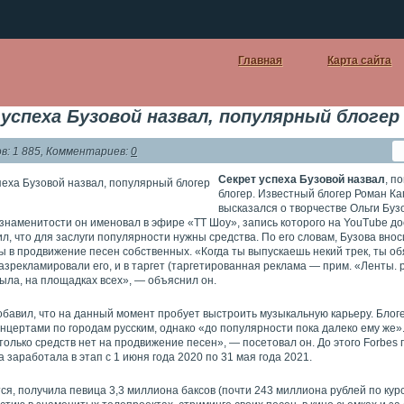
Главная
Карта сайта
успеха Бузовой назвал, популярный блогер
: 1 885, Комментариев:
0
Секрет успеха Бузовой назвал
, п
блогер. Известный блогер Роман К
высказался о творчестве Ольги Буз
знаменитости он именовал в эфире «ТТ Шоу», запись которого на YouTube до
л, что для заслуги популярности нужны средства. По его словам, Бузова вно
 в продвижение песен собственных. «Когда ты выпускаешь некий трек, ты о
азрекламировали его, и в таргет (таргетированная реклама — прим. «Ленты. р
ыла, на площадках всех», — объяснил он.
бавил, что на данный момент пробует выстроить музыкальную карьеру. Блоге
онцертами по городам русским, однако «до популярности пока далеко ему же»
только средств нет на продвижение песен», — посетовал он. До этого Forbes 
а заработала в этап с 1 июня года 2020 по 31 мая года 2021.
ся, получила певица 3,3 миллиона баксов (почти 243 миллиона рублей по кур