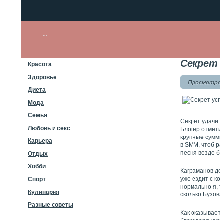
Секрет 
Красота
Здоровье
Просмотров
Диета
Мода
Семья
Секрет удачи 
Любовь и секс
Блогер отмети
крупные суммы
Карьера
в SMM, чтоб р
песня везде б
Отдых
Хобби
Каграманов до
уже ездит с к
Спорт
нормально я, 
Кулинария
сколько Бузов
Разные советы
Как оказывает