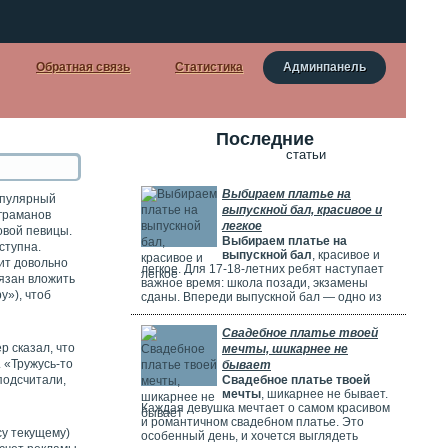
Обратная связь
Статистика
Админпанель
Последние
статьи
Выбираем платье на
опулярный
выпускной бал, красивое и
аграманов
легкое
овой певицы.
Выбираем платье на
ступна.
выпускной бал
, красивое и
сит довольно
легкое. Для 17-18-летних ребят наступает
бязан вложить
важное время: школа позади, экзамены
у»), чтоб
сданы. Впереди выпускной бал — одно из
самых красивых и радостных событий.
Особенно тщательно готовятся девушки.
Свадебное платье твоей
Они заранее думают о наряде, прическе,
р сказал, что
мечты, шикарнее не
макияже и аксессуарах. Выпускной бал
. «Тружусь-то
бывает
можно сравнить с конкурсом красоты. Где
подсчитали,
Свадебное платье твоей
девушки соревнуются, кто лучше выглядит.
мечты
, шикарнее не бывает.
Каждая девушка мечтает о самом красивом
и романтичном свадебном платье. Это
су текущему)
особенный день, и хочется выглядеть