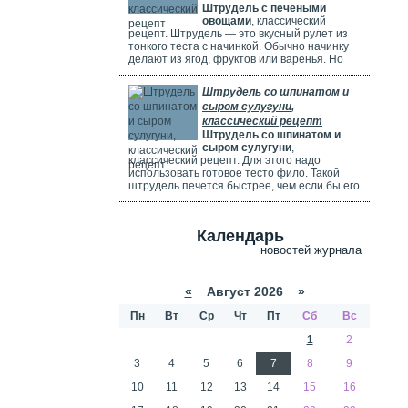
Штрудель с печеными
используете ягоды, посыпьте их ложкой
овощами
, классический
муки.
рецепт. Штрудель — это вкусный рулет из
тонкого теста с начинкой. Обычно начинку
делают из ягод, фруктов или варенья. Но
можно использовать и солёные начинки с
грибами, сыром, мясом или овощами. В этом
Штрудель со шпинатом и
рецепте начинка готовится из печёных
сыром сулугуни,
овощей: цуккини, сладкого перца, зелени и
классический рецепт
помидоров. В зависимости от времени года,
Штрудель со шпинатом и
в начинку можно добавить баклажаны, сыр,
сыром сулугуни
,
картофель, морковь или даже свёклу. Если
классический рецепт. Для этого надо
не хочется возиться с тестом, можно взять
использовать готовое тесто фило. Такой
готовое слоёное тесто или тесто фило.
штрудель печется быстрее, чем если бы его
делали из обычного теста. Чтобы корочка
была мягкой и не крошилась. Готовый
штрудель надо смазать сливками. Удачи
Календарь
вам в приготовлении сложного рецепта.
новостей журнала
«
Август 2026 »
Пн
Вт
Ср
Чт
Пт
Сб
Вс
1
2
3
4
5
6
7
8
9
10
11
12
13
14
15
16