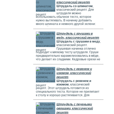
классический рецепт
Штрудель со шпинатом
,
классический рецепт. Для
штруделя можно
использовать обычное тесто, которое
нужно вытягивать. В начинку добавить
много шпината и немного другой зелени:
молодой лук, укроп и базилик. Шпинат
полезен, потому что в нем много витаминов,
Штрудель с грушами в
минералов и веществ, которые защищают
меду, классический рецепт
клетки. Он богат витаминами A, C, E и K,
Штрудель с грушами в меду
,
содержит кальций, который важен для зубов
классический рецепт.
и костей. И пищевые волокна, которые
Грушевая начинка отлично
подходит к мягкому тесту штруделя. Груши
предварительно карамелизовались в мёде,
что делает их сладкими. Кедровые орехи не
обязательны, можно использовать миндаль.
Ну вот теперь можете приготовить вкусный
Штрудель с ревенем и
рецепт штруделя.
изюмом, классический
рецепт
Штрудель с ревенем и
изюмом
, классический
рецепт. Этот штрудель готовится из
специального теста. Которое не прилипает
к столу и хорошо растягивается. Для
начинки мы взяли стебли ревеня. Они
придают выпечке кислый вкус и приятный
Штрудель с печеными
аромат, делают штрудель сочным и
овощами, классический
вкусным. Можно добавить в начинку
рецепт
клубнику, яблоки или грушу. Если