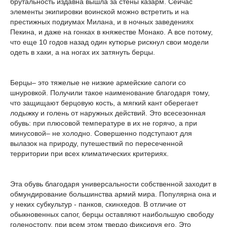
брутальность издавна вышла за стены казарм. Сейчас
элементы экипировки воинской можно встретить и на
престижных подиумах Милана, и в ночных заведениях
Пекина, и даже на гонках в княжестве Монако. А все потому,
что еще 10 годов назад один кутюрье рискнул свои модели
одеть в хаки, а на ногах их затянуть берцы.
Берцы– это тяжелые не низкие армейские сапоги со
шнуровкой. Получили такое наименование благодаря тому,
что защищают берцовую кость, а мягкий кант оберегает
лодыжку и голень от наружных действий. Это всесезонная
обувь: при плюсовой температуре в их не горячо, а при
минусовой– не холодно. Совершенно подступают для
вылазок на природу, путешествий по пересеченной
территории при всех климатических критериях.
Эта обувь благодаря универсальности собственной заходит в
обмундирование большинства армий мира. Популярна она и
у неких субкультур - панков, скинхедов. В отличие от
обыкновенных сапог, берцы оставляют наибольшую свободу
голеностопу, при всем этом твердо фиксируя его. Это