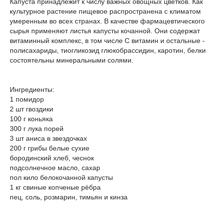
Капуста принадлежит к числу важных овощных цветков. Как
культурное растение пищевое распространена с климатом
умеренным во всех странах. В качестве фармацевтического
сырья применяют листья капусты кочанной. Они содержат
витаминный комплекс, в том числе С витамин и остальные -
полисахариды, тиогликозид глюкобрассидин, каротин, белки
состоятельны минеральными солями.
Ингредиенты:
1 помидор
2 шт гвоздики
100 г коньяка
300 г лука порей
3 шт аниса в звездочках
200 г грибы белые сухие
бородинский хлеб, чеснок
подсолнечное масло, сахар
пол кило белокочанной капусты
1 кг свиные копченые рёбра
пец, соль, розмарин, тимьян и кинза