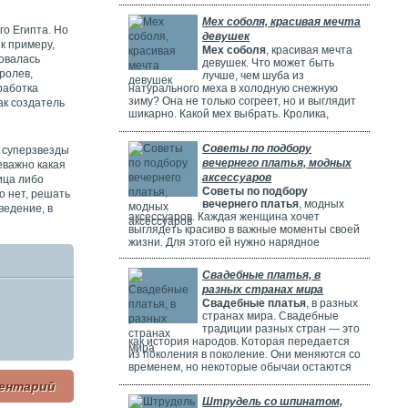
потрясающе! Но выбрать идеальное платье
может быть непросто. Раньше девушки
Мех соболя, красивая мечта
ходили по магазинам, смотрели каталоги и
го Египта. Но
девушек
искали платье в интернете. Сейчас это
к примеру,
Мех соболя
, красивая мечта
проще благодаря онлайн-каталогам. Там
зовалась
девушек. Что может быть
можно найти много красивых нарядов от
ролев,
лучше, чем шуба из
разных дизайнеров.
работка
натурального меха в холодную снежную
зиму? Она не только согреет, но и выглядит
ак создатель
шикарно. Какой мех выбрать. Кролика,
норку, горностая или соболя? Русские
женщины чаще всего выбирают шубы из
Советы по подбору
е суперзвезды
соболя. Они красивые, дорогие и выглядят
вечернего платья, модных
очень элегантно. Соболя называют
еважно какая
"Королем всех мехов". Это значит, что он
аксессуаров
ица либо
самый шикарный и роскошный.
Советы по подбору
о нет, решать
вечернего платья
, модных
ведение, в
аксессуаров. Каждая женщина хочет
выглядеть красиво в важные моменты своей
жизни. Для этого ей нужно нарядное
платье. В Москве огромный выбор таких
платьев. Вечерние платья в Москве очень
Свадебные платья, в
популярны. Потому что в городе много
разных странах мира
театров, клубов и других мест. Где можно
Свадебные платья
, в разных
повеселиться или встретиться с друзьями.
странах мира. Свадебные
Также часто проходят праздничные
традиции разных стран — это
мероприятия, на которых нужно выглядеть
как история народов. Которая передается
элегантно.
из поколения в поколение. Они меняются со
временем, но некоторые обычаи остаются
прежними. Особенно интересно. Как
ентарий
невесты одеваются на свадьбу. И какие
Штрудель со шпинатом,
символы несут их наряды.