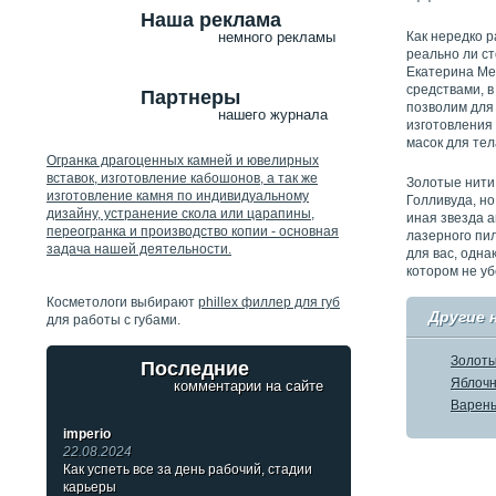
Наша реклама
Как нередко р
немного рекламы
реально ли ст
Екатерина Мед
средствами, в
Партнеры
позволим для 
нашего журнала
изготовления 
масок для тел
Огранка драгоценных камней и ювелирных
вставок, изготовление кабошонов, а так же
Золотые нити,
изготовление камня по индивидуальному
Голливуда, но
дизайну, устранение скола или царапины,
иная звезда 
переогранка и производство копии - основная
лазерного пи
задача нашей деятельности.
для вас, одна
котором не у
Косметологи выбирают
phillex филлер для губ
Другие 
для работы с губами.
Золоты
Последние
Яблочн
комментарии на сайте
Варень
imperio
22.08.2024
Как успеть все за день рабочий, стадии
карьеры