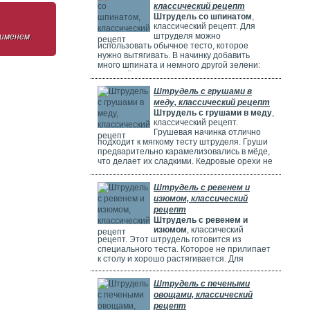
классический рецепт
Штрудель со шпинатом
,
классический рецепт. Для
штруделя можно
 именем.
использовать обычное тесто, которое
нужно вытягивать. В начинку добавить
много шпината и немного другой зелени:
молодой лук, укроп и базилик. Шпинат
полезен, потому что в нем много витаминов,
Штрудель с грушами в
минералов и веществ, которые защищают
меду, классический рецепт
клетки. Он богат витаминами A, C, E и K,
Штрудель с грушами в меду
,
содержит кальций, который важен для зубов
классический рецепт.
и костей. И пищевые волокна, которые
Грушевая начинка отлично
подходит к мягкому тесту штруделя. Груши
предварительно карамелизовались в мёде,
что делает их сладкими. Кедровые орехи не
обязательны, можно использовать миндаль.
Ну вот теперь можете приготовить вкусный
Штрудель с ревенем и
рецепт штруделя.
изюмом, классический
рецепт
Штрудель с ревенем и
изюмом
, классический
рецепт. Этот штрудель готовится из
специального теста. Которое не прилипает
к столу и хорошо растягивается. Для
начинки мы взяли стебли ревеня. Они
придают выпечке кислый вкус и приятный
Штрудель с печеными
аромат, делают штрудель сочным и
овощами, классический
вкусным. Можно добавить в начинку
рецепт
клубнику, яблоки или грушу. Если