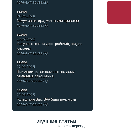
Комментариев:
(1)
savior
04.06.2024
Замуж за актера, мечта или приговор
Комментариев:
(7)
savior
19.04.2021
Как успеть все за день рабочий, стадии
карьеры
Комментариев:
(7)
savior
12.03.2018
Приучаем детей помогать по дому,
семейные отношения
Комментариев:
(7)
savior
12.03.2018
Только для Вас. SPA баня по-русски
Комментариев:
(7)
Лучшие статьи
за весь период