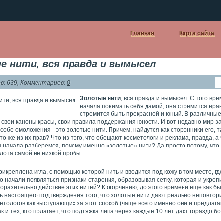
Главная
Карта сайта
е нити, вся правда и вымысел
в: 639, Комментариев:
0
Золотые нити
, вся правда и вымысел. С того вре
начала понимать себя дамой, она стремится нрав
стремится быть прекрасной и юный. В различны
свои каноны красы, свои правила поддержания юности. И вот недавно мир за
обе омоложения– это золотые нити. Причем, найдутся как сторонники его, т
то же из их прав? Что из того, что обещают косметологи и реклама, правда, а
 начала разберемся, почему именно «золотые» нити? Да просто потому, что
лота самой не низкой пробы.
рикреплена игла, с помощью которой нить и вводится под кожу в том месте, гд
о начали появляться признаки старения, образовывая сетку, которая и укреп
 поразительно действие этих нитей? К огорчению, до этого времени еще как бы 
дь настоящего подтверждения того, что золотые нити дают реально неповтор
тологов как выступающих за этот способ (чаще всего именно они и предлагаю
ак и тех, кто полагает, что подтяжка лица через каждые 10 лет даст гораздо 