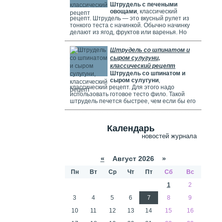
Штрудель с печеными
используете ягоды, посыпьте их ложкой
овощами
, классический
муки.
рецепт. Штрудель — это вкусный рулет из
тонкого теста с начинкой. Обычно начинку
делают из ягод, фруктов или варенья. Но
можно использовать и солёные начинки с
грибами, сыром, мясом или овощами. В этом
Штрудель со шпинатом и
рецепте начинка готовится из печёных
сыром сулугуни,
овощей: цуккини, сладкого перца, зелени и
классический рецепт
помидоров. В зависимости от времени года,
Штрудель со шпинатом и
в начинку можно добавить баклажаны, сыр,
сыром сулугуни
,
картофель, морковь или даже свёклу. Если
классический рецепт. Для этого надо
не хочется возиться с тестом, можно взять
использовать готовое тесто фило. Такой
готовое слоёное тесто или тесто фило.
штрудель печется быстрее, чем если бы его
делали из обычного теста. Чтобы корочка
была мягкой и не крошилась. Готовый
штрудель надо смазать сливками. Удачи
Календарь
вам в приготовлении сложного рецепта.
новостей журнала
«
Август 2026 »
Пн
Вт
Ср
Чт
Пт
Сб
Вс
1
2
3
4
5
6
7
8
9
10
11
12
13
14
15
16