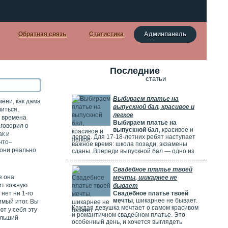
Обратная связь
Статистика
Админпанель
Последние
статьи
Выбираем платье на
мени, как дама
выпускной бал, красивое и
иться,
легкое
е времена
Выбираем платье на
говорил о
выпускной бал
, красивое и
ак и
легкое. Для 17-18-летних ребят наступает
 что–
важное время: школа позади, экзамены
 они реально
сданы. Впереди выпускной бал — одно из
самых красивых и радостных событий.
Особенно тщательно готовятся девушки.
Свадебное платье твоей
Они заранее думают о наряде, прическе,
е она
мечты, шикарнее не
макияже и аксессуарах. Выпускной бал
ит кожную
бывает
можно сравнить с конкурсом красоты. Где
нет ни 1-го
Свадебное платье твоей
девушки соревнуются, кто лучше выглядит.
мечты
, шикарнее не бывает.
имый итог. Вы
Каждая девушка мечтает о самом красивом
т у себя эту
и романтичном свадебном платье. Это
больший
особенный день, и хочется выглядеть