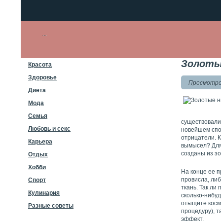
Золоты
Красота
Здоровье
Просмотро
Диета
Мода
Семья
существовали 
Любовь и секс
новейшем спос
отрицатели. К
Карьера
вымысел? Для
созданы из зо
Отдых
Хобби
На конце ее п
провисла, либ
Спорт
ткань. Так ли
Кулинария
сколько-нибу
отыщите косме
Разные советы
процедуру), т
эффект.