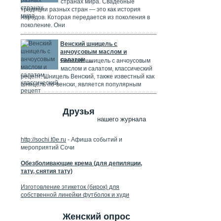
странах мира. Свадебные
традиции разных стран — это как история
народов. Которая передается из поколения в
поколение. Они
Венский шницель с
анчоусовым маслом и
салатом, ...
Венский шницель с анчоусовым
маслом и салатом, классический
рецепт. Шницель Венский, также известный как
шницель по-венски, является популярным
Друзья
нашего журнала
http://sochi.t0e.ru
- Афиша событий и
мероприятий Сочи
Обезболивающие крема (для депиляции,
тату, снятия тату)
Изготовление этикеток (бирок) для
собственной линейки футболок и худи
Женский опрос