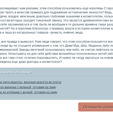
азговаривает нам реклама, этим способом пользовались еще королевы Старо
оит брать в качестве примера для подражания исторические личности? Ведь, 
ичи, владея, меж иным, довольно глубокими знаниями в косметологии, поль
 состав которых заходил токсичный свинец. Что касается древнеегипетских ко
себя засомневаться в том, была ли вообщем в те дальние времена такая раз
нитей? Ну и королева Клеопатра, к примеру, вошла в историю косметологии к
а и лица из натуральных товаров– кунжута, ячменя, меда.
 вся правда и вымысел. Нам люди говорят, что этим способом пользуются вс
 нигде вы не отыщите упоминания о том, что Деми Мур, Шер, Мадонна либо н
американской Заводы мечтаний пользовалась чем-либо, не считая лифтинга л
линга. Испытывать на для себя действие волшебных позолоченных нитей либ
ко все таки стоит отлично поразмыслить. И нужно ли сходу хвататься за новов
беждены еще даже докторы и косметологи?
новости по теме:
е нити красоты, женская красота во плоти
ое варенье с калиной, готовим на зиму
е из клубники с водкой, готовим на зиму
Оставить комм