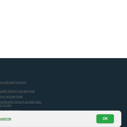
российский бренд
йский бренд косметики
ренд косметики
орейский бренд косметики,
х годах
кая косметика
ьности
.
ОК