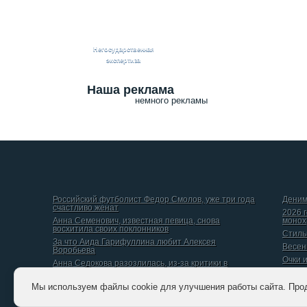
Негосударственная
экспертиза
Наша реклама
немного рекламы
Российский футболист Федор Смолов, уже три года
Деним
счастливо женат
2026 
Анна Семенович, известная певица, снова
монох
восхитила своих поклонников
Стиль
За что Аида Гарифуллина любит Алексея
Весен
Воробьева
Очки 
Анна Седокова разозлилась, из-за критики в
интернете
Даниил Вершинин, рассказал о том, какой он видит
Мы используем файлы cookie для улучшения работы сайта. Про
идеальную женщину