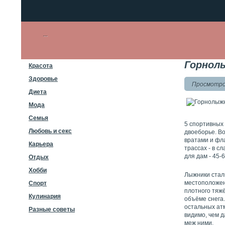
Горнол
Красота
Здоровье
Просмотров
Диета
Мода
Семья
5 спортивных 
Любовь и секс
двоеборье. В
вратами и фл
Карьера
трассах - в с
для дам - 45-6
Отдых
Хобби
Лыжники сталк
местоположен
Спорт
плотного тяж
Кулинария
объёме снега.
остальных ат
Разные советы
видимо, чем д
меж ними.