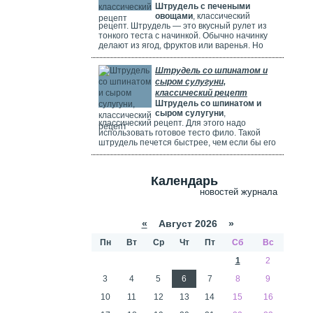
Штрудель с печеными
используете ягоды, посыпьте их ложкой
овощами
, классический
муки.
рецепт. Штрудель — это вкусный рулет из
тонкого теста с начинкой. Обычно начинку
делают из ягод, фруктов или варенья. Но
можно использовать и солёные начинки с
грибами, сыром, мясом или овощами. В этом
Штрудель со шпинатом и
рецепте начинка готовится из печёных
сыром сулугуни,
овощей: цуккини, сладкого перца, зелени и
классический рецепт
помидоров. В зависимости от времени года,
Штрудель со шпинатом и
в начинку можно добавить баклажаны, сыр,
сыром сулугуни
,
картофель, морковь или даже свёклу. Если
классический рецепт. Для этого надо
не хочется возиться с тестом, можно взять
использовать готовое тесто фило. Такой
готовое слоёное тесто или тесто фило.
штрудель печется быстрее, чем если бы его
делали из обычного теста. Чтобы корочка
была мягкой и не крошилась. Готовый
штрудель надо смазать сливками. Удачи
Календарь
вам в приготовлении сложного рецепта.
новостей журнала
«
Август 2026 »
Пн
Вт
Ср
Чт
Пт
Сб
Вс
1
2
3
4
5
6
7
8
9
10
11
12
13
14
15
16