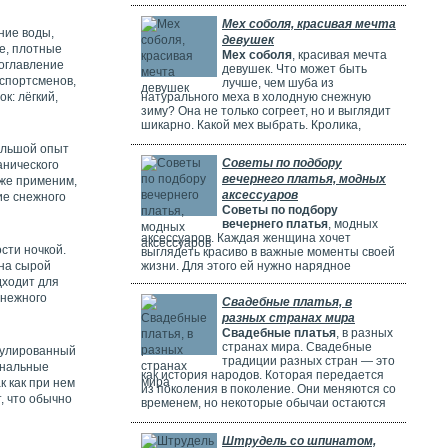
потрясающе! Но выбрать идеальное платье
может быть непросто. Раньше девушки
Мех соболя, красивая мечта
ходили по магазинам, смотрели каталоги и
ние воды,
девушек
искали платье в интернете. Сейчас это
е, плотные
Мех соболя
, красивая мечта
проще благодаря онлайн-каталогам. Там
 оглавление
девушек. Что может быть
можно найти много красивых нарядов от
 спортсменов,
лучше, чем шуба из
разных дизайнеров.
к: лёгкий,
натурального меха в холодную снежную
зиму? Она не только согреет, но и выглядит
шикарно. Какой мех выбрать. Кролика,
норку, горностая или соболя? Русские
ольшой опыт
женщины чаще всего выбирают шубы из
Советы по подбору
анического
соболя. Они красивые, дорогие и выглядят
вечернего платья, модных
очень элегантно. Соболя называют
же применим,
"Королем всех мехов". Это значит, что он
аксессуаров
ие снежного
самый шикарный и роскошный.
Советы по подбору
вечернего платья
, модных
аксессуаров. Каждая женщина хочет
сти ночкой.
выглядеть красиво в важные моменты своей
жизни. Для этого ей нужно нарядное
на сырой
платье. В Москве огромный выбор таких
дходит для
платьев. Вечерние платья в Москве очень
снежного
Свадебные платья, в
популярны. Потому что в городе много
разных странах мира
театров, клубов и других мест. Где можно
Свадебные платья
, в разных
повеселиться или встретиться с друзьями.
странах мира. Свадебные
Также часто проходят праздничные
анулированный
традиции разных стран — это
мероприятия, на которых нужно выглядеть
ональные
как история народов. Которая передается
элегантно.
к как при нем
из поколения в поколение. Они меняются со
, что обычно
временем, но некоторые обычаи остаются
прежними. Особенно интересно. Как
невесты одеваются на свадьбу. И какие
Штрудель со шпинатом,
символы несут их наряды.