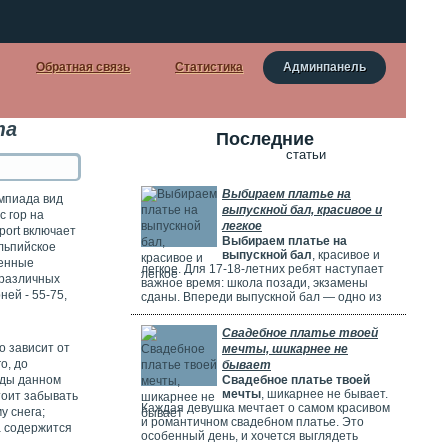
Обратная связь
Статистика
Админпанель
та
Последние
статьи
Выбираем платье на
мпиада вид
выпускной бал, красивое и
с гор на
легкое
ort включает
Выбираем платье на
альпийское
выпускной бал
, красивое и
ченные
легкое. Для 17-18-летних ребят наступает
 различных
важное время: школа позади, экзамены
ней - 55-75,
сданы. Впереди выпускной бал — одно из
самых красивых и радостных событий.
Особенно тщательно готовятся девушки.
Свадебное платье твоей
Они заранее думают о наряде, прическе,
о зависит от
мечты, шикарнее не
макияже и аксессуарах. Выпускной бал
о, до
бывает
можно сравнить с конкурсом красоты. Где
оды данном
Свадебное платье твоей
девушки соревнуются, кто лучше выглядит.
мечты
, шикарнее не бывает.
тоит забывать
Каждая девушка мечтает о самом красивом
 снега;
и романтичном свадебном платье. Это
а содержится
особенный день, и хочется выглядеть