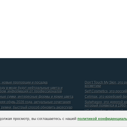
, новые пропорции и посадка
Don’t Touch My Skin, это 
косметики
году в моде будут нейтральные цвета и
ром, информация от профессионалов
Self Cosmetics, это росси
ные сумки, интересные формы и яркие цвета
Celimax, это корейский б
няя обувь 2026 года, актуальные сочетания
Sulwhasoo, это дорогой к
который появился в 1960-
и ремни, быстрый способ обновить аксессуар
VT Cosmetics, это корейс
должая просмотр, вы соглашаетесь с нашей
политикой конфиденциал