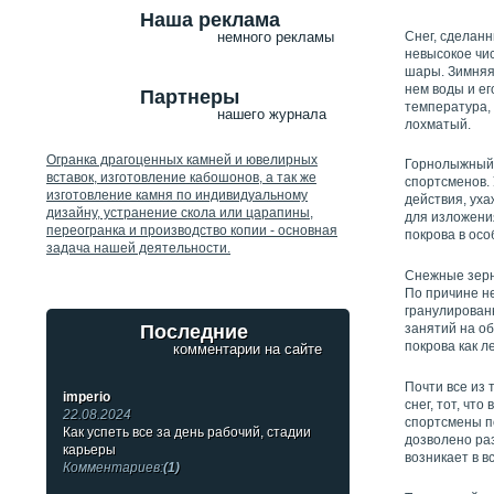
Наша реклама
Снег, сделан
немного рекламы
невысокое чис
шары. Зимняя
нем воды и ег
Партнеры
температура, 
нашего журнала
лохматый.
Огранка драгоценных камней и ювелирных
Горнолыжный 
вставок, изготовление кабошонов, а так же
спортсменов. 
изготовление камня по индивидуальному
действия, ух
дизайну, устранение скола или царапины,
для изложения
переогранка и производство копии - основная
покрова в осо
задача нашей деятельности.
Снежные зерн
По причине н
гранулирован
Последние
занятий на о
покрова как л
комментарии на сайте
Почти все из 
imperio
снег, тот, ч
22.08.2024
спортсмены по
Как успеть все за день рабочий, стадии
дозволено раз
карьеры
возникает в в
Комментариев:
(1)