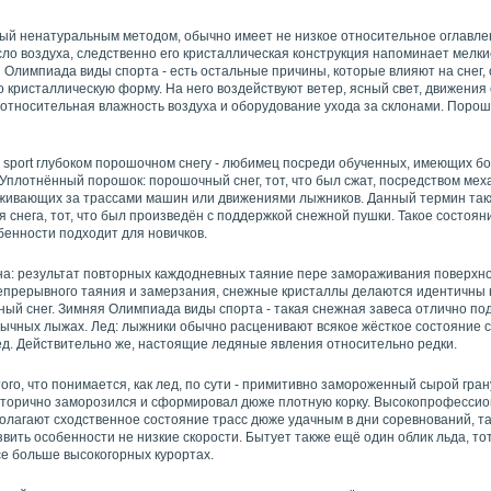
ный ненатуральным методом, обычно имеет не низкое относительное оглавле
ло воздуха, следственно его кристаллическая конструкция напоминает мелки
 Олимпиада виды спорта - есть остальные причины, которые влияют на снег,
о кристаллическую форму. На него воздействуют ветер, ясный свет, движения
относительная влажность воздуха и оборудование ухода за склонами. Порошо
sport глубоком порошочном снегу - любимец посреди обученных, имеющих б
Уплотнённый порошок: порошочный снег, тот, что был сжат, посредством мех
аживающих за трассами машин или движениями лыжников. Данный термин так
 снега, тот, что был произведён с поддержкой снежной пушки. Такое состоян
бенности подходит для новичков.
а: результат повторных каждодневных таяние пере замораживания поверхно
епрерывного таяния и замерзания, снежные кристаллы делаются идентичны 
ный снег. Зимняя Олимпиада виды спорта - такая снежная завеса отлично по
бычных лыжах. Лед: лыжники обычно расценивают всякое жёсткое состояние 
ед. Действительно же, настоящие ледяные явления относительно редки.
того, что понимается, как лед, по сути - примитивно замороженный сырой гр
то вторично заморозился и сформировал дюже плотную корку. Высокопрофесси
лагают сходственное состояние трасс дюже удачным в дни соревнований, та
вить особенности не низкие скорости. Бытует также ещё один облик льда, тот
се больше высокогорных курортах.