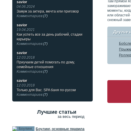
Там прямой яс
savior
замораживают
04.06.2024
моменты, ког
Замуж за актера, мечта или приговор
или областей
Комментариев:
(7)
снежный заве
savior
19.04.2021
Другие 
Как успеть все за день рабочий, стадии
карьеры
Бобсле
Комментариев:
(7)
Прыжки
savior
Роллер
12.03.2018
Приучаем детей помогать по дому,
семейные отношения
Комментариев:
(7)
savior
12.03.2018
Только для Вас. SPA баня по-русски
Комментариев:
(7)
Лучшие статьи
за весь период
Боулинг, основные правила