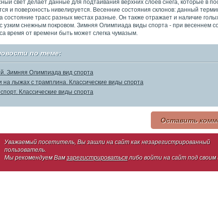
ный свет делает данные для подтаивания верхних слоёв снега, которые в по
ся и поверхность нивелируется. Весенние состояния склонов: данный терми
да состояние трасс разных местах разные. Он также отражает и наличие гол
 с узким снежным покровом. Зимняя Олимпиада виды спорта - при весеннем с
са время от времени быть может слегка чумазым.
новости по теме:
й. Зимняя Олимпиада вид спорта
 на лыжах с трамплина. Классические виды спорта
спорт. Классические виды спорта
Оставить комм
Уважаемый посетитель, Вы зашли на сайт как незарегистрированный
пользователь.
Мы рекомендуем Вам
зарегистрироваться
либо войти на сайт под своим