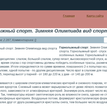
Главная
Карта сайта
ыжный спорт. Зимняя Олимпиада вид спор
: 2 287, Комментариев:
0
Горнолыжный спорт
. Зимняя Оли
спорта. Горнолыжный sport - спуск 
особенных лыжах. Горнолыжный sp
дисциплин: слалом, большой слалом, супер гигант, высокоскоростной спуск, 
о время спуска с гор спортсмены должны победить особенные трассы, разме
ажками. Итоги определяются по сумме времени, показанного 2-х попытках на
лаломе, одной попытке - по другим дисциплинам. Число врат в слаломе для пар
5, перепад высот у парней - от 180 до 220 м, у дам - от 140 до 200 м.
иваются с широким спектром климатических критерий и снежного покрова, чт
ия курортов. Снежный завеса может варьироваться от дюже лёгкого лохматог
ёлого, зависимости от атмосферных критерий. Значимую роль играет число в
 Так, температуры играют скептическую роль во влажности снега, однако не с
мосферные критериях. Воздушные потоки, формируют кристаллическую форму
алее друг от друга размещаются кристаллы снега, тем большее число воздух