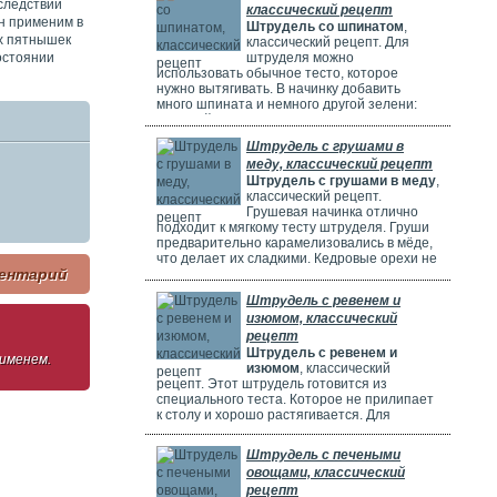
следствии
классический рецепт
н применим в
Штрудель со шпинатом
,
ых пятнышек
классический рецепт. Для
остоянии
штруделя можно
использовать обычное тесто, которое
нужно вытягивать. В начинку добавить
много шпината и немного другой зелени:
молодой лук, укроп и базилик. Шпинат
полезен, потому что в нем много витаминов,
Штрудель с грушами в
минералов и веществ, которые защищают
меду, классический рецепт
клетки. Он богат витаминами A, C, E и K,
Штрудель с грушами в меду
,
содержит кальций, который важен для зубов
классический рецепт.
и костей. И пищевые волокна, которые
Грушевая начинка отлично
подходит к мягкому тесту штруделя. Груши
предварительно карамелизовались в мёде,
что делает их сладкими. Кедровые орехи не
ентарий
обязательны, можно использовать миндаль.
Ну вот теперь можете приготовить вкусный
Штрудель с ревенем и
рецепт штруделя.
изюмом, классический
рецепт
Штрудель с ревенем и
 именем.
изюмом
, классический
рецепт. Этот штрудель готовится из
специального теста. Которое не прилипает
к столу и хорошо растягивается. Для
начинки мы взяли стебли ревеня. Они
придают выпечке кислый вкус и приятный
Штрудель с печеными
аромат, делают штрудель сочным и
овощами, классический
вкусным. Можно добавить в начинку
рецепт
клубнику, яблоки или грушу. Если