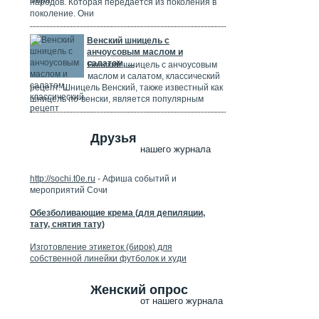
народов. Которая передается из поколения в
поколение. Они
Венский шницель с
анчоусовым маслом и
салатом, ...
Венский шницель с анчоусовым
маслом и салатом, классический
рецепт. Шницель Венский, также известный как
шницель по-венски, является популярным
Друзья
нашего журнала
http://sochi.t0e.ru
- Афиша событий и
мероприятий Сочи
Обезболивающие крема (для депиляции,
тату, снятия тату)
Изготовление этикеток (бирок) для
собственной линейки футболок и худи
Женский опрос
от нашего журнала