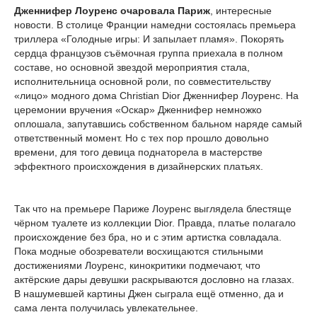
Дженнифер Лоуренс очаровала Париж
, интересные
новости. В столице Франции намедни состоялась премьера
триллера «Голодные игры: И запылает пламя». Покорять
сердца французов съёмочная группа приехала в полном
составе, но основной звездой мероприятия стала,
исполнительница основной роли, по совместительству
«лицо» модного дома Christian Dior Дженнифер Лоуренс. На
церемонии вручения «Оскар» Дженнифер немножко
оплошала, запутавшись собственном бальном наряде самый
ответственный момент. Но с тех пор прошло довольно
времени, для того девица поднаторела в мастерстве
эффектного происхождения в дизайнерских платьях.
Так что на премьере Париже Лоуренс выглядела блестяще
чёрном туалете из коллекции Dior. Правда, платье полагало
происхождение без бра, но и с этим артистка совладала.
Пока модные обозреватели восхищаются стильными
достижениями Лоуренс, кинокритики подмечают, что
актёрские дары девушки раскрываются дословно на глазах.
В нашумевшей картины Джен сыграла ещё отменно, да и
сама лента получилась увлекательнее.