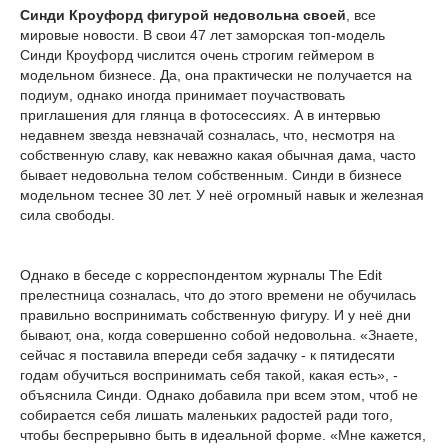
Синди Кроуфорд фигурой недовольна своей
, все
мировые новости. В свои 47 лет заморская топ-модель
Синди Кроуфорд числится очень строгим геймером в
модельном бизнесе. Да, она практически не получается на
подиум, однако иногда принимает поучаствовать
приглашения для глянца в фотосессиях. А в интервью
недавнем звезда невзначай созналась, что, несмотря на
собственную славу, как неважно какая обычная дама, часто
бывает недовольна телом собственным. Синди в бизнесе
модельном теснее 30 лет. У неё огромный навык и железная
сила свободы.
Однако в беседе с корреспондентом журналы The Edit
прелестница созналась, что до этого времени не обучилась
правильно воспринимать собственную фигуру. И у неё дни
бывают, она, когда совершенно собой недовольна. «Знаете,
сейчас я поставила впереди себя задачку - к пятидесяти
годам обучиться воспринимать себя такой, какая есть», -
объяснила Синди. Однако добавила при всем этом, чтоб не
собирается себя лишать маленьких радостей ради того,
чтобы беспрерывно быть в идеальной форме. «Мне кажется,