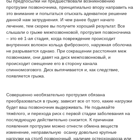
бы предпосылки ни предшествовали возникновению
протрузии позвоночника, принципиально впору направить на
это внимание и попытаться отыскать адекватное решение
данной нам затруднения. И чем ранее будет начато
лечение, тем скорее вы получите хороший результат. Все
слышали о грыже межпозвонковой, протрузия позвоночника
– это её 1-ая стадия, когда повреждение происходит
внутренних волокон кольца фиброзного, наружная оболочка
не разрывается однако. При сокращении расстояния меж
позвонками, они давят на диск межпозвонковый, и
происходит смещение его в сторону канала
спинномозгового. Диск выпячивается и, как следствие,
появляется грыжа.
Совершенно необязательно протрузия обязана
преобразоваться в грыжу, зависит все от того, какие нагрузки
будет ваш позвоночник выдерживать. Не подымайте
тяжёлого, и перехода риск с первой стадии заболевания на
последующую действительно снизится. К причинам
появления протрузии можно отнести обмена веществ
изменение, неправильную осанку довольно крупные
нагрузки на столб позвоночный, наличие остеохондроза или