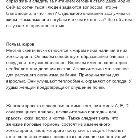
образ жизни следить за питанием сегодня стало даже модно.
Сейчас сотни тысяч людей задаются вопросом: что же
благотворно, а что - нет? Отдельного внимания заслуживают
жиры. Насколько они пагубны и в чём их польза? Всё об этом
вы узнаете, прочитав статью.
Польза жиров
Многие скептически относятся к жирам из-за наличия в них
холестерина. Он якобы содействует образованию бляшек в
сосудах и тому сходственное. Впрочем именно холестерин
необходим при делении клеток. Исключительно это главное
для растущего организма ребёнка. Пригодны жиры для
взрослых. Они улучшают теплообмен, охраняют от холода. У
худых женщин предотвращают опущение почек.
Женская красота и здоровье помимо того, витамины А, Е, D,
содержащиеся в жирах, исключительно пригодны для
красоты кожи, волос и ногтей. Также следует знать, что
женские половые гормоны состоят из изменённого
холестерина, часть которого поступает с пищей. Недочёт
этого вещества может привести к нарушению менструаций,