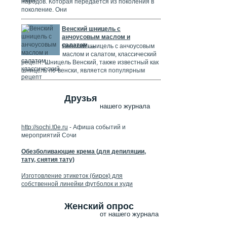
народов. Которая передается из поколения в
поколение. Они
Венский шницель с
анчоусовым маслом и
салатом, ...
Венский шницель с анчоусовым
маслом и салатом, классический
рецепт. Шницель Венский, также известный как
шницель по-венски, является популярным
Друзья
нашего журнала
http://sochi.t0e.ru
- Афиша событий и
мероприятий Сочи
Обезболивающие крема (для депиляции,
тату, снятия тату)
Изготовление этикеток (бирок) для
собственной линейки футболок и худи
Женский опрос
от нашего журнала