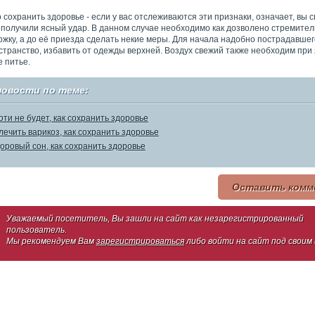
 сохранить здоровье - если у вас отслеживаются эти признаки, означает, вы 
 получили ясный удар. В данном случае необходимо как дозволено стремите
жку, а до её приезда сделать некие меры. Для начала надобно пострадавшег
транство, избавить от одежды верхней. Воздух свежий также необходим при 
е питье.
новости по теме:
оти не будет, как сохранить здоровье
лечить варикоз, как сохранить здоровье
оровый сон, как сохранить здоровье
Оставить комм
Уважаемый посетитель, Вы зашли на сайт как незарегистрированный
пользователь.
Мы рекомендуем Вам
зарегистрироваться
либо войти на сайт под своим