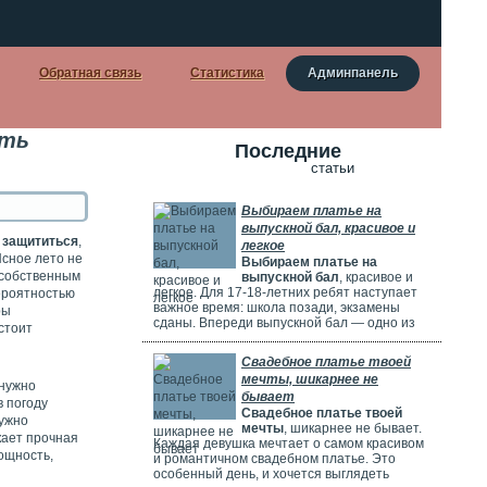
Обратная связь
Статистика
Админпанель
ить
Последние
статьи
Выбираем платье на
выпускной бал, красивое и
о защититься
,
легкое
Ясное лето не
Выбираем платье на
 собственным
выпускной бал
, красивое и
легкое. Для 17-18-летних ребят наступает
вероятностью
важное время: школа позади, экзамены
ры
сданы. Впереди выпускной бал — одно из
стоит
самых красивых и радостных событий.
Особенно тщательно готовятся девушки.
Свадебное платье твоей
Они заранее думают о наряде, прическе,
мечты, шикарнее не
макияже и аксессуарах. Выпускной бал
 нужно
бывает
можно сравнить с конкурсом красоты. Где
 погоду
Свадебное платье твоей
девушки соревнуются, кто лучше выглядит.
нужно
мечты
, шикарнее не бывает.
кает прочная
Каждая девушка мечтает о самом красивом
ощность,
и романтичном свадебном платье. Это
особенный день, и хочется выглядеть