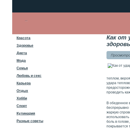
Как от 
Красота
здоров
Здоровье
Диета
Просмотров
Мода
Семья
Любовь и секс
теплом, вероя
удара теплово
Карьера
предосторожно
Отдых
проводить каж
Хобби
В обеденное 
Спорт
беспрерывно 
жаркую спров
Кулинария
использовать
Разные советы
боль в голове
покрывается 