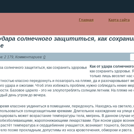
Главная
Карта сайта
удара солнечного защититься, как сохран
ье
: 2 179, Комментариев:
0
Как от удара солнечног
как сохранить здоровье. 
только лишь веселит нас
тностью классно передохнуть и позагорать на пляже, да и разочаровывает 
го удара и ожогами. Чтоб этих избежать проблем, нужно соблюдать некие ме
сти. Базовое царило - это не злоупотреблять солнцем летним. На пляже не 
дый день утром до вечера.
время класснее уединиться в помещении, передохнуть. Находясь на светило,
пользоваться солнцезащитными кремами. Длительное нахождение на улице в
оцировать может возрастание температуры тела, мигрень. В данном случае 
 обезболивающими, жаропонижающими лекарствами. При ясном ударе возни
, растёт температура и сердцебиение учащается, возникает тошнота, беспом
тело позже прохладным, допустимы из носа кровотечения, обмороки и рвота.