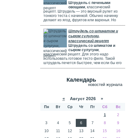
Штрудель с печеными
используете ягоды, посыпьте их ложкой
овощами
, классический
муки.
рецепт. Штрудель — это вкусный рулет из
тонкого теста с начинкой. Обычно начинку
делают из ягод, фруктов или варенья. Но
можно использовать и солёные начинки с
грибами, сыром, мясом или овощами. В этом
Штрудель со шпинатом и
рецепте начинка готовится из печёных
сыром сулугуни,
овощей: цуккини, сладкого перца, зелени и
классический рецепт
помидоров. В зависимости от времени года,
Штрудель со шпинатом и
в начинку можно добавить баклажаны, сыр,
сыром сулугуни
,
картофель, морковь или даже свёклу. Если
классический рецепт. Для этого надо
не хочется возиться с тестом, можно взять
использовать готовое тесто фило. Такой
готовое слоёное тесто или тесто фило.
штрудель печется быстрее, чем если бы его
делали из обычного теста. Чтобы корочка
была мягкой и не крошилась. Готовый
штрудель надо смазать сливками. Удачи
Календарь
вам в приготовлении сложного рецепта.
новостей журнала
«
Август 2026 »
Пн
Вт
Ср
Чт
Пт
Сб
Вс
1
2
3
4
5
6
7
8
9
10
11
12
13
14
15
16