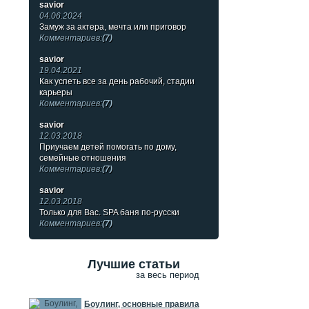
savior
04.06.2024
Замуж за актера, мечта или приговор
Комментариев:
(7)
savior
19.04.2021
Как успеть все за день рабочий, стадии
карьеры
Комментариев:
(7)
savior
12.03.2018
Приучаем детей помогать по дому,
семейные отношения
Комментариев:
(7)
savior
12.03.2018
Только для Вас. SPA баня по-русски
Комментариев:
(7)
Лучшие статьи
за весь период
Боулинг, основные правила