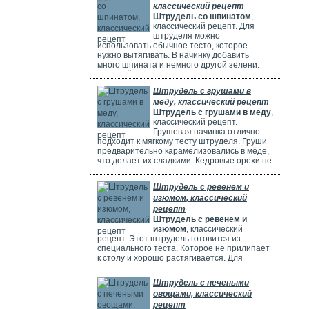
классический рецепт
Штрудель со шпинатом
,
классический рецепт. Для
штруделя можно
использовать обычное тесто, которое
нужно вытягивать. В начинку добавить
много шпината и немного другой зелени:
молодой лук, укроп и базилик. Шпинат
полезен, потому что в нем много витаминов,
Штрудель с грушами в
минералов и веществ, которые защищают
меду, классический рецепт
клетки. Он богат витаминами A, C, E и K,
Штрудель с грушами в меду
,
содержит кальций, который важен для зубов
классический рецепт.
и костей. И пищевые волокна, которые
Грушевая начинка отлично
подходит к мягкому тесту штруделя. Груши
предварительно карамелизовались в мёде,
что делает их сладкими. Кедровые орехи не
обязательны, можно использовать миндаль.
Ну вот теперь можете приготовить вкусный
Штрудель с ревенем и
рецепт штруделя.
изюмом, классический
рецепт
Штрудель с ревенем и
изюмом
, классический
рецепт. Этот штрудель готовится из
специального теста. Которое не прилипает
к столу и хорошо растягивается. Для
начинки мы взяли стебли ревеня. Они
придают выпечке кислый вкус и приятный
Штрудель с печеными
аромат, делают штрудель сочным и
овощами, классический
вкусным. Можно добавить в начинку
рецепт
клубнику, яблоки или грушу. Если