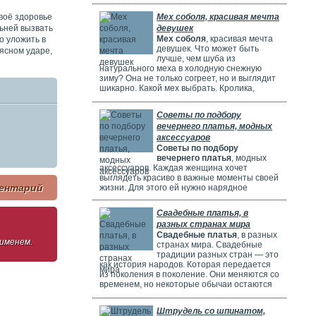
потрясающе! Но выбрать идеальное платье
может быть непросто. Раньше девушки
своё здоровье
Мех соболя, красивая мечта
ходили по магазинам, смотрели каталоги и
льней вызвать
девушек
искали платье в интернете. Сейчас это
Мех соболя
, красивая мечта
о уложить в
проще благодаря онлайн-каталогам. Там
девушек. Что может быть
ясном ударе,
можно найти много красивых нарядов от
лучше, чем шуба из
разных дизайнеров.
натурального меха в холодную снежную
зиму? Она не только согреет, но и выглядит
шикарно. Какой мех выбрать. Кролика,
норку, горностая или соболя? Русские
женщины чаще всего выбирают шубы из
Советы по подбору
соболя. Они красивые, дорогие и выглядят
вечернего платья, модных
очень элегантно. Соболя называют
"Королем всех мехов". Это значит, что он
аксессуаров
самый шикарный и роскошный.
Советы по подбору
вечернего платья
, модных
аксессуаров. Каждая женщина хочет
выглядеть красиво в важные моменты своей
ентарий
жизни. Для этого ей нужно нарядное
платье. В Москве огромный выбор таких
платьев. Вечерние платья в Москве очень
Свадебные платья, в
популярны. Потому что в городе много
разных странах мира
театров, клубов и других мест. Где можно
Свадебные платья
, в разных
повеселиться или встретиться с друзьями.
 именем.
странах мира. Свадебные
Также часто проходят праздничные
традиции разных стран — это
мероприятия, на которых нужно выглядеть
как история народов. Которая передается
элегантно.
из поколения в поколение. Они меняются со
временем, но некоторые обычаи остаются
прежними. Особенно интересно. Как
невесты одеваются на свадьбу. И какие
Штрудель со шпинатом,
символы несут их наряды.