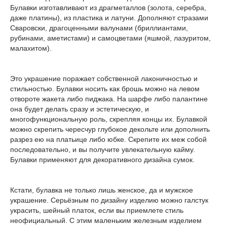
Булавки изготавливают из драгметаллов (золота, серебра,
даже платины), из пластика и латуни. Дополняют стразами
Сваровски, драгоценными валунами (бриллиантами,
рубинами, аметистами) и самоцветами (яшмой, лазуритом,
малахитом).
Это украшение поражает собственной лаконичностью и
стильностью. Булавки носить как брошь можно на левом
отвороте жакета либо пиджака. На шарфе либо палантине
она будет делать сразу и эстетическую, и
многофункциональную роль, скрепляя концы их. Булавкой
можно скрепить чересчур глубокое декольте или дополнить
разрез ею на платьице либо юбке. Скрепите их меж собой
последовательно, и вы получите увлекательную кайму.
Булавки применяют для декоративного дизайна сумок.
Кстати, булавка не только лишь женское, да и мужское
украшение. Серьёзным по дизайну изделию можно галстук
украсить, шейный платок, если вы приемлете стиль
неофициальный. С этим маленьким железным изделием