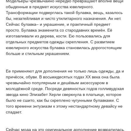
Модельеры чрезвычайно нередко превращают вполне вещи
обыденные в предмет искусства ювелирного.
Трансформации подверглась такой булавка, вещь, казалось
бы, незатейливая и чисто утилитарного назначения. Ан нет.
Сейчас булавка– и украшение, и практичный предмет
просто. Булавка знаменита со стародавних времён. Её
изготавливали из дерева, кости. Ею пользовались для
отдельных предметов одежды скрепления. С развитием
ювелирного искусства булавка становилась дорогостоящим
больше и стильным украшением.
Ее применяют для дополнения не только лишь одежды, да и
причёсок, обуви. В восьмидесятых годах ХХ века она была
чрезвычайно популярным и дешёвым аксессуаром в
молодёжной среде. Посреди девяностых годов голливудская
звезда кино Элизабет Херли сверкнула в платьице, которое
было не сшито, как бы скреплено чугунными булавками. С
того времени энтузиазм к этому нестандартному девайсу не
спадает.
Сейчас мода на это оригинальное дополнение возвратилась.