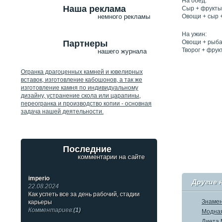
На обед:
Наша реклама
Сыр + фрукты
Овощи + сыр 
немного рекламы
На ужин:
Партнеры
Овощи + рыба 
Творог + фрук
нашего журнала
Огранка драгоценных камней и ювелирных
вставок, изготовление кабошонов, а так же
изготовление камня по индивидуальному
дизайну, устранение скола или царапины,
переогранка и производство копии - основная
задача нашей деятельности.
Последние
комментарии на сайте
imperio
Другие 
22.08.2024
Как успеть все за день рабочий, стадии
Знамен
карьеры
Комментариев:
(1)
Модная
Диета 