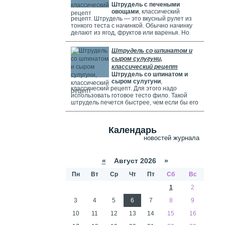
Штрудель с печеными
используете ягоды, посыпьте их ложкой
овощами
, классический
муки.
рецепт. Штрудель — это вкусный рулет из
тонкого теста с начинкой. Обычно начинку
делают из ягод, фруктов или варенья. Но
можно использовать и солёные начинки с
грибами, сыром, мясом или овощами. В этом
Штрудель со шпинатом и
рецепте начинка готовится из печёных
сыром сулугуни,
овощей: цуккини, сладкого перца, зелени и
классический рецепт
помидоров. В зависимости от времени года,
Штрудель со шпинатом и
в начинку можно добавить баклажаны, сыр,
сыром сулугуни
,
картофель, морковь или даже свёклу. Если
классический рецепт. Для этого надо
не хочется возиться с тестом, можно взять
использовать готовое тесто фило. Такой
готовое слоёное тесто или тесто фило.
штрудель печется быстрее, чем если бы его
делали из обычного теста. Чтобы корочка
была мягкой и не крошилась. Готовый
штрудель надо смазать сливками. Удачи
Календарь
вам в приготовлении сложного рецепта.
новостей журнала
«
Август 2026 »
Пн
Вт
Ср
Чт
Пт
Сб
Вс
1
2
3
4
5
6
7
8
9
10
11
12
13
14
15
16