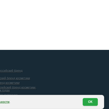
российский бренд
йский бренд косметики
ренд косметики
орейский бренд косметики,
х годах
кая косметика
ьности
.
ОК