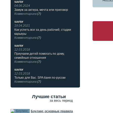
savior
04.06.2024
Замуж за актера, мечта или приговор
Комментариев:
(7)
savior
19.04.2021
Как успеть все за день рабочий, стадии
карьеры
Комментариев:
(7)
savior
12.03.2018
Приучаем детей помогать по дому,
семейные отношения
Комментариев:
(7)
savior
12.03.2018
Только для Вас. SPA баня по-русски
Комментариев:
(7)
Лучшие статьи
за весь период
Боулинг, основные правила