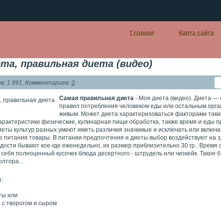
Главная
Карта сайта
та, правильная диета (видео)
: 1 991, Комментариев:
0
Самая правильная диета
- Моя диета (видео). Диета —
правил потребления человеком еды или остальным орг
живым. Может диета характеризоваться факторами таким
характеристики физические, кулинарная пищи обработка, также время и еды 
иеты культур разных умеют иметь различия значимые и исключать или включа
 питания товары. В питании предпочтения и диеты выбор воздействуют на 
дости бывают кое-где еженедельно, их размер приблизительно 30 гр.. Время 
себя полноценный кусочек блюда десертного - штрудель или чизкейк. Такое б
олтора...
:
ты или
 с творогом и сыром