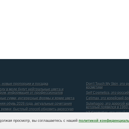
, новые пропорции и посадка
Don’t Touch My Skin, это 
косметики
году в моде будут нейтральные цвета и
ром, информация от профессионалов
Self Cosmetics, это росси
ные сумки, интересные формы и яркие цвета
Celimax, это корейский б
няя обувь 2026 года, актуальные сочетания
Sulwhasoo, это дорогой к
который появился в 1960-
и ремни, быстрый способ обновить аксессуар
VT Cosmetics, это корейс
должая просмотр, вы соглашаетесь с нашей
политикой конфиденциал