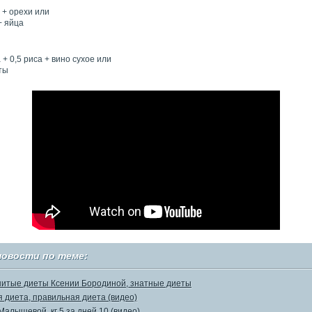
 + орехи или
+ яйца
+ 0,5 риса + вино сухое или
ты
новости по теме:
итые диеты Ксении Бородиной, знатные диеты
 диета, правильная диета (видео)
Малышевой, кг 5 за дней 10 (видео)