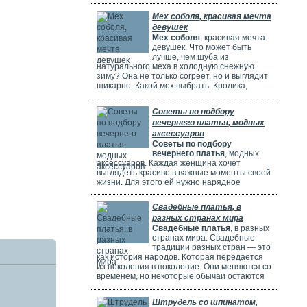
потрясающе! Но выбрать идеальное платье
может быть непросто. Раньше девушки
Мех соболя, красивая мечта
ходили по магазинам, смотрели каталоги и
девушек
искали платье в интернете. Сейчас это
Мех соболя
, красивая мечта
проще благодаря онлайн-каталогам. Там
девушек. Что может быть
можно найти много красивых нарядов от
лучше, чем шуба из
разных дизайнеров.
натурального меха в холодную снежную
зиму? Она не только согреет, но и выглядит
шикарно. Какой мех выбрать. Кролика,
норку, горностая или соболя? Русские
женщины чаще всего выбирают шубы из
Советы по подбору
соболя. Они красивые, дорогие и выглядят
вечернего платья, модных
очень элегантно. Соболя называют
"Королем всех мехов". Это значит, что он
аксессуаров
самый шикарный и роскошный.
Советы по подбору
вечернего платья
, модных
аксессуаров. Каждая женщина хочет
выглядеть красиво в важные моменты своей
жизни. Для этого ей нужно нарядное
платье. В Москве огромный выбор таких
платьев. Вечерние платья в Москве очень
Свадебные платья, в
популярны. Потому что в городе много
разных странах мира
театров, клубов и других мест. Где можно
Свадебные платья
, в разных
повеселиться или встретиться с друзьями.
странах мира. Свадебные
Также часто проходят праздничные
традиции разных стран — это
мероприятия, на которых нужно выглядеть
как история народов. Которая передается
элегантно.
из поколения в поколение. Они меняются со
временем, но некоторые обычаи остаются
прежними. Особенно интересно. Как
невесты одеваются на свадьбу. И какие
Штрудель со шпинатом,
символы несут их наряды.