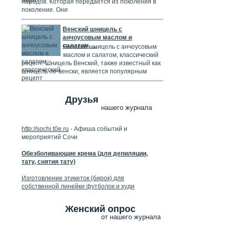
народов. Которая передается из поколения в
поколение. Они
Венский шницель с
анчоусовым маслом и
салатом, ...
Венский шницель с анчоусовым
маслом и салатом, классический
рецепт. Шницель Венский, также известный как
шницель по-венски, является популярным
Друзья
нашего журнала
http://sochi.t0e.ru
- Афиша событий и
мероприятий Сочи
Обезболивающие крема (для депиляции,
тату, снятия тату)
Изготовление этикеток (бирок) для
собственной линейки футболок и худи
Женский опрос
от нашего журнала