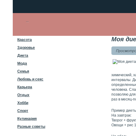
Моя дие
Красота
Здоровье
Просмотров
Диета
Мода
Семья
химический, 
Любовь и секс
интервалы. Д
определенные
Карьера
человека. Сла
позволяю для 
Отдых
раз в месяц-п
Хобби
Пример диеты
Спорт
На завтрак:
Кулинария
Творог + фрук
Овощи + рис 1
Разные советы