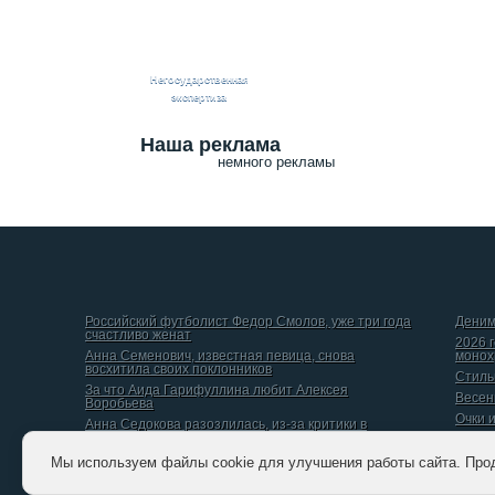
Негосударственная
экспертиза
Наша реклама
немного рекламы
Российский футболист Федор Смолов, уже три года
Деним
счастливо женат
2026 
Анна Семенович, известная певица, снова
монох
восхитила своих поклонников
Стиль
За что Аида Гарифуллина любит Алексея
Весен
Воробьева
Очки 
Анна Седокова разозлилась, из-за критики в
интернете
Даниил Вершинин, рассказал о том, какой он видит
Мы используем файлы cookie для улучшения работы сайта. Про
идеальную женщину