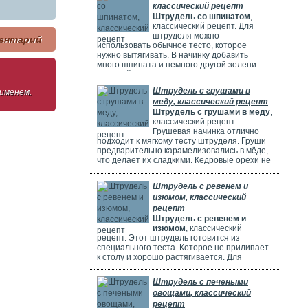
классический рецепт
Штрудель со шпинатом
,
классический рецепт. Для
штруделя можно
ентарий
использовать обычное тесто, которое
нужно вытягивать. В начинку добавить
много шпината и немного другой зелени:
молодой лук, укроп и базилик. Шпинат
полезен, потому что в нем много витаминов,
Штрудель с грушами в
 именем.
минералов и веществ, которые защищают
меду, классический рецепт
клетки. Он богат витаминами A, C, E и K,
Штрудель с грушами в меду
,
содержит кальций, который важен для зубов
классический рецепт.
и костей. И пищевые волокна, которые
Грушевая начинка отлично
подходит к мягкому тесту штруделя. Груши
предварительно карамелизовались в мёде,
что делает их сладкими. Кедровые орехи не
обязательны, можно использовать миндаль.
Ну вот теперь можете приготовить вкусный
Штрудель с ревенем и
рецепт штруделя.
изюмом, классический
рецепт
Штрудель с ревенем и
изюмом
, классический
рецепт. Этот штрудель готовится из
специального теста. Которое не прилипает
к столу и хорошо растягивается. Для
начинки мы взяли стебли ревеня. Они
придают выпечке кислый вкус и приятный
Штрудель с печеными
аромат, делают штрудель сочным и
овощами, классический
вкусным. Можно добавить в начинку
рецепт
клубнику, яблоки или грушу. Если