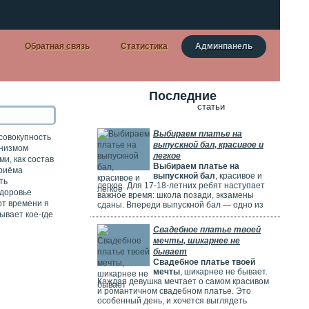
Обратная связь
Статистика
Админпанель
Последние
статьи
Выбираем платье на
 совокупность
выпускной бал, красивое и
анизмом
легкое
и, как состав
Выбираем платье на
приёма
выпускной бал
, красивое и
ть
легкое. Для 17-18-летних ребят наступает
здоровье
важное время: школа позади, экзамены
от времени я
сданы. Впереди выпускной бал — одно из
ывает кое-где
самых красивых и радостных событий.
Особенно тщательно готовятся девушки.
Свадебное платье твоей
Они заранее думают о наряде, прическе,
мечты, шикарнее не
макияже и аксессуарах. Выпускной бал
бывает
можно сравнить с конкурсом красоты. Где
Свадебное платье твоей
девушки соревнуются, кто лучше выглядит.
мечты
, шикарнее не бывает.
Каждая девушка мечтает о самом красивом
и романтичном свадебном платье. Это
особенный день, и хочется выглядеть