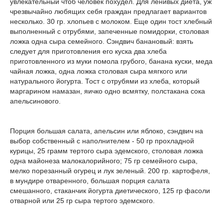
увлекательный чтоб человек похудел. Для ленивых диета, уж
чрезвычайно любящих себя граждан предлагает вариантов
несколько. 30 гр. хлопьев с молоком. Еще один тост хлебный
выполненный с отрубями, запеченные помидорки, столовая
ложка одна сыра семейного. Сэндвич банановый: взять
следует для приготовления его куска два хлеба
приготовленного из муки помола грубого, банана куски, меда
чайная ложка, одна ложка столовая сыра мягкого или
натурального йогурта. Тост с отрубями из хлеба, который
маргарином намазан, яичко одно всмятку, полстакана сока
апельсинового.
Порция большая салата, апельсин или яблоко, сэндвич на
выбор собственный с наполнителем - 50 гр прохладной
курицы, 25 грамм тертого сыра эдемского, столовая ложка
одна майонеза малокалорийного; 75 гр семейного сыра,
мелко порезанный огурец и лук зеленый. 200 гр. картофеля,
в мундире отваренного, большая порция салата
смешанного, стаканчик йогурта диетического, 125 гр фасоли
отварной или 25 гр сыра тертого эдемского.