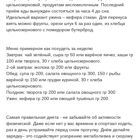
цельнозерновой, продуктам кисломолочным. Последний
приём еды вынужден состояться за часа 4 до сна.
Идеальный вариант ужина – кефира стакан. Для перекуса
взять можно фрукты, орехи штук 6 за раз один, из хлебца
цельнозернового с помидором бутерброд.
Меню примерное как похудеть за неделю
Завтрак: чай зелёный, сыра гр 50 или варёное яичко, каши гр
100 или творога, 30 г хлеба цельнозернового.
2-ой завтрак: молока гр 200 или фрукты.
Обед: супа гр 200, салата овощного гр 300, 150 г рыбы
варёной гр 150 или грудки куриной, 30 г хлеба
цельнозернового.
Полдник: творога гр 200 или салата овощного гр 300.
Ужин: кефира гр 200 или овощей тушёных гр 200.
Самая правильная диета - не забывайте об активности
физической. Даже если нет у вас времени в спортзал ходить,
раз в день устраивайте перед сном прогулку. Днём делайте
зарядку– это содействует ускорению метаболизма и скорому