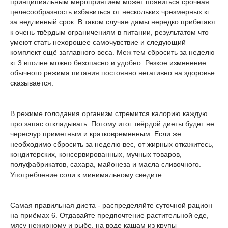
принципиальным мероприятием может появиться срочная
целесообразность избавиться от нескольких чрезмерных кг.
за недлинный срок. В таком случае дамы нередко прибегают
к очень твёрдым ограничениям в питании, результатом что
умеют стать нехорошее самочувствие и следующий
комплект ещё заглавного веса. Меж тем сбросить за неделю
кг 3 вполне можно безопасно и удобно. Резкое изменение
обычного режима питания постоянно негативно на здоровье
сказывается.
В режиме голодания организм стремится калорию каждую
про запас откладывать. Потому итог твёрдой диеты будет не
чересчур приметным и кратковременным. Если же
необходимо сбросить за неделю вес, от жирных откажитесь,
кондитерских, консервированных, мучных товаров,
полуфабрикатов, сахара, майонеза и масла сливочного.
Употребление соли к минимальному сведите.
Самая правильная диета - распределяйте суточной рацион
на приёмах 6. Отдавайте предпочтение растительной еде,
мясу нежирному и рыбе, на воде кашам из крупы