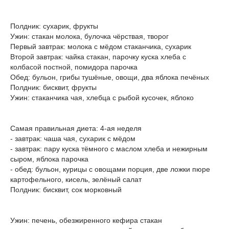
Полдник: сухарик, фрукты
Ужин: стакан молока, булочка чёрствая, творог
Первый завтрак: молока с мёдом стаканчика, сухарик
Второй завтрак: чайка стакан, парочку куска хлеба с
колбасой постной, помидора парочка
Обед: бульон, грибы тушёные, овощи, два яблока печёных
Полдник: бисквит, фрукты
Ужин: стаканчика чая, хлебца с рыбой кусочек, яблоко
Самая правильная диета: 4-ая неделя
- завтрак: чаша чая, сухарик с мёдом
- завтрак: пару куска тёмного с маслом хлеба и нежирным
сыром, яблока парочка
- обед: бульон, курицы с овощами порция, две ложки пюре
картофельного, кисель, зелёный салат
Полдник: бисквит, сок морковный
Ужин: печень, обезжиренного кефира стакан