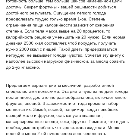
готовность больше, тем больше шансов намеченной цели
достичь. Секрет фортуны - вашей решимости добиться
достойного результата. Ощущение лёгкого голода
преодолевать трудно только время 1-ое. Степень
ограничения пищи калорийности зависит от ожирения
степени. Если тела масса выше на 20 процентов, то
калорийность рациона уменьшить на 20 нужно. Если норма
дневная 2500 ккал составляет, чтоб похудеть, получать
нужно 2000 ккал с пищей. Такой диеты придерживаться
нетрудно, не вызывает голода чувство. Сочетая эту диету с
наиболее высокой нагрузкой физической, за месяц сбавить
до 2-ух кг можно.
Предлагаем вариант диеты месячной, разработанной
специалистами польскими. Эта диета чувства не даёт голода
постоянного, достаточно разнообразна она, включает много
фруктов, овощей. В зависимости от года времени набор
меняется их. Зимой, весной, например, когда новейших
овощей мало и фруктов, есть капуста квашеная,
консервированные овощи, соки, фрукты. Помните, что в день
необходимо потреблять четыре стакана жидкости. Меню
первой и меню 2-ой нужно через день чередовать.