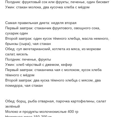
Полдник: фруктовый сок или фрукты, печенье, один бисквит
Ужин: стакан молока, два кусочка хлеба с мёдом
Самая правильная диета: неделя вторая
Первый завтрак: стаканчик фруктового, овощного сока,
сухарик один
Второй завтрак: один кусок тёмного хлебца, масла немного,
брынзы (сыра), чая стакан
Обед: суп вегетарианский, котлета из мяса, из моркови
салат, кисель
Полдник: печенье, фрукты
Ужин: хлеб чёрствый с джемом, кефир
Первый завтрак: стаканчика чая с молоком, кусок хлеба
тёмного с мёдом
Второй завтрак: два куска тёмного хлебца с мясом, два
помидора, чая стакан
Обед: борщ, рыба отварная, парочка картофелины, салат
зелёный
Молоко и продукты молочнокислые 400 гр
Нежирное мясо 150-200 гр.