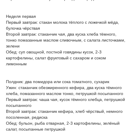
Неделя первая
Первый завтрак: стакан молока тёплого с ложечкой мёда,
булочка чёрствая
Второй завтрак: стаканчик чая, два куска хлеба тёмного,
тонко помазанные маслом сливочным, с салата листочками,
зелени
Обед: суп овощной, постной говядины кусок, 2-3
картофелины, салат фруктовый с сахаром и соком
лимонным
Полдник: два помидора или сока томатного, сухарик
Ужин: стаканчик обезжиренного кефира, два куска тёмного
хлеба, помазанного маслом тонко, петрушкой посыпанного
Первый завтрак: чаша чая, кусок тёмного хлебца, петрушкой
посыпанного
Второй завтрак: стаканчик кефира, хлеб чёрствый, немного
посоленная, редиска
Обед: бульон, рыба отварная, 2-3 картофелины, зелёный
салат, посыпанные петрушкой