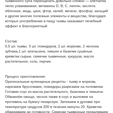
тыквенного супа переоценить довольно сложно — клетчатка
легко усваиваемая, витамины D, B, C, пектин, кислота
яблочная, медь, цинк, фтор, калий, железо, фосфор, кальций
и другие многие полезные элементы и вещества, благодаря
которых употребление в пищу тыквы оказывает лечебный
эффект и благоприятный.
Состав:
0,5 шт. тыквы. 3 шт. помидоров, 2 шт. моркови, 2 чеснока
зубчика,1 шт. апельсина, тимьян и базилик сушёные,
креветки сырые, семечки тыквенные, кукуруза, масло
растительное, соль, перчик.
Процесс приготовления:
Оригинальные кулинарные рецепты - тыкву и морковь
нарезаем брусочками, помидоры разрезаем на половинки.
Готовим соус из масла растительного, базилика и тимьяна.
Обмакнём овощи, чеснок также в соус и выложим на
противень на бумагу пекарскую. Запекаем в духовке при
температуре градусов 200 в течении минуты 20. Креветки
обжариваем до готовности. Семечки тыквенные прокаливаем