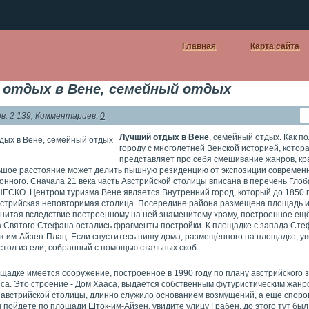
Главная
Карта сайта
 отдых в Вене, семейный отдых
: 2 139, Комментариев:
0
Лучший отдых в Вене
, семейный отдых. Как п
городу с многолетней Венской историей, котор
представляет про себя смешивание жанров, кр
ьшое расстояние может делить пышную резиденцию от экспозиции современн
онного. Сначала 21 века часть Австрийской столицы вписана в перечень Глоб
ЕСКО. Центром туризма Вене является Внутренний город, который до 1850 
стрийская неповторимая столица. Посередине района размещена площадь 
нитая вследствие построенному на ней знаменитому храму, построенное ещё
а Святого Стефана остались фрагменты постройки. К площадке с запада Ст
к-им-Айзен-Плац. Если спуститесь нишу дома, размещённого на площадке, у
стол из ели, собранный с помощью стальных скоб.
щадке имеется сооружение, построенное в 1990 году по плану австрийского 
са. Это строение - Дом Хааса, выдаётся собственным футуристическим жанр
 австрийской столицы, длинно служило основанием возмущений, а ещё споро
 пойдёте по площади Шток-им-Айзен, увидите улицу Грабен, до этого тут был