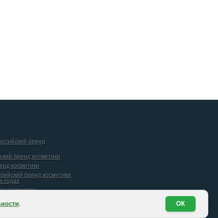
российский бренд
йский бренд косметики
ренд косметики
орейский бренд косметики,
х годах
кая косметика
ьности
.
ОК