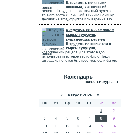
Штрудель с печеными
используете ягоды, посыпьте их ложкой
овощами
, классический
муки.
рецепт. Штрудель — это вкусный рулет из
тонкого теста с начинкой. Обычно начинку
делают из ягод, фруктов или варенья. Но
можно использовать и солёные начинки с
грибами, сыром, мясом или овощами. В этом
Штрудель со шпинатом и
рецепте начинка готовится из печёных
сыром сулугуни,
овощей: цуккини, сладкого перца, зелени и
классический рецепт
помидоров. В зависимости от времени года,
Штрудель со шпинатом и
в начинку можно добавить баклажаны, сыр,
сыром сулугуни
,
картофель, морковь или даже свёклу. Если
классический рецепт. Для этого надо
не хочется возиться с тестом, можно взять
использовать готовое тесто фило. Такой
готовое слоёное тесто или тесто фило.
штрудель печется быстрее, чем если бы его
делали из обычного теста. Чтобы корочка
была мягкой и не крошилась. Готовый
штрудель надо смазать сливками. Удачи
Календарь
вам в приготовлении сложного рецепта.
новостей журнала
«
Август 2026 »
Пн
Вт
Ср
Чт
Пт
Сб
Вс
1
2
3
4
5
6
7
8
9
10
11
12
13
14
15
16