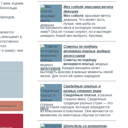
потрясающе! Но выбрать идеальное платье
7 веке зодчим
может быть непросто. Раньше девушки
Мех соболя, красивая мечта
 Леопольда
ходили по магазинам, смотрели каталоги и
девушек
искали платье в интернете. Сейчас это
Мех соболя
, красивая мечта
проще благодаря онлайн-каталогам. Там
 брендов,
девушек. Что может быть
можно найти много красивых нарядов от
лучше, чем шуба из
разных дизайнеров.
натурального меха в холодную снежную
зиму? Она не только согреет, но и выглядит
является
шикарно. Какой мех выбрать. Кролика,
 вписывает в
норку, горностая или соболя? Русские
естественно
женщины чаще всего выбирают шубы из
ртал
Советы по подбору
соболя. Они красивые, дорогие и выглядят
 и скажут, чем
вечернего платья, модных
очень элегантно. Соболя называют
"Королем всех мехов". Это значит, что он
аксессуаров
самый шикарный и роскошный.
Советы по подбору
вечернего платья
, модных
аксессуаров. Каждая женщина хочет
выглядеть красиво в важные моменты своей
жизни. Для этого ей нужно нарядное
платье. В Москве огромный выбор таких
платьев. Вечерние платья в Москве очень
Свадебные платья, в
популярны. Потому что в городе много
разных странах мира
театров, клубов и других мест. Где можно
Свадебные платья
, в разных
повеселиться или встретиться с друзьями.
странах мира. Свадебные
Также часто проходят праздничные
традиции разных стран — это
мероприятия, на которых нужно выглядеть
ентарий
как история народов. Которая передается
элегантно.
из поколения в поколение. Они меняются со
временем, но некоторые обычаи остаются
прежними. Особенно интересно. Как
невесты одеваются на свадьбу. И какие
Штрудель со шпинатом,
символы несут их наряды.