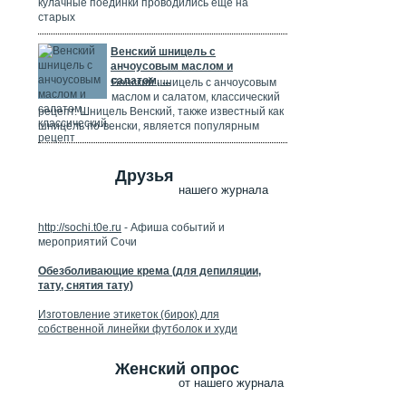
кулачные поединки проводились ещё на
старых
Венский шницель с
анчоусовым маслом и
салатом, ...
Венский шницель с анчоусовым
маслом и салатом, классический
рецепт. Шницель Венский, также известный как
шницель по-венски, является популярным
Друзья
нашего журнала
http://sochi.t0e.ru
- Афиша событий и
мероприятий Сочи
Обезболивающие крема (для депиляции,
тату, снятия тату)
Изготовление этикеток (бирок) для
собственной линейки футболок и худи
Женский опрос
от нашего журнала