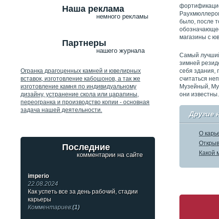
фортификацио
Наша реклама
Раухмюллером
немного рекламы
было, после т
обозначающее
магазины с ю
Партнеры
нашего журнала
Самый лучший
зимней резид
себя здания, 
Огранка драгоценных камней и ювелирных
считаться не
вставок, изготовление кабошонов, а так же
Музейный, Муз
изготовление камня по индивидуальному
они известны.
дизайну, устранение скола или царапины,
переогранка и производство копии - основная
задача нашей деятельности.
Другие 
О карь
Открыв
Последние
Какой 
комментарии на сайте
imperio
22.08.2024
Как успеть все за день рабочий, стадии
карьеры
Комментариев:
(1)