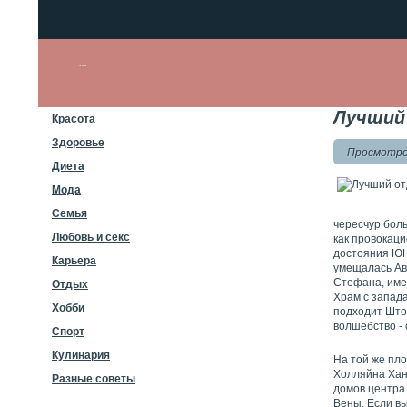
Лучший
Красота
Здоровье
Просмотров
Диета
Мода
Семья
чересчур бол
Любовь и секс
как провокаци
достояния ЮН
Карьера
умещалась Ав
Стефана, име
Отдых
Храм с запад
Хобби
подходит Што
волшебство - 
Спорт
Кулинария
На той же пло
Холляйна Хан
Разные советы
домов центра
Вены. Если вы