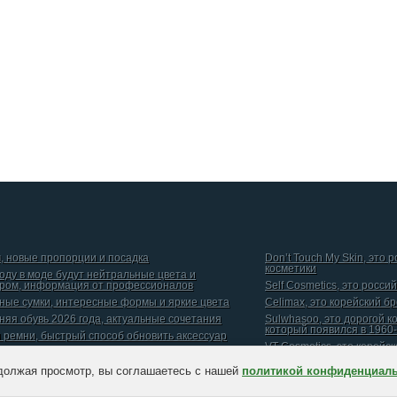
, новые пропорции и посадка
Don’t Touch My Skin, это 
косметики
году в моде будут нейтральные цвета и
ром, информация от профессионалов
Self Cosmetics, это росси
ные сумки, интересные формы и яркие цвета
Celimax, это корейский б
няя обувь 2026 года, актуальные сочетания
Sulwhasoo, это дорогой к
который появился в 1960-
и ремни, быстрый способ обновить аксессуар
VT Cosmetics, это корейс
должая просмотр, вы соглашаетесь с нашей
политикой конфиденциал