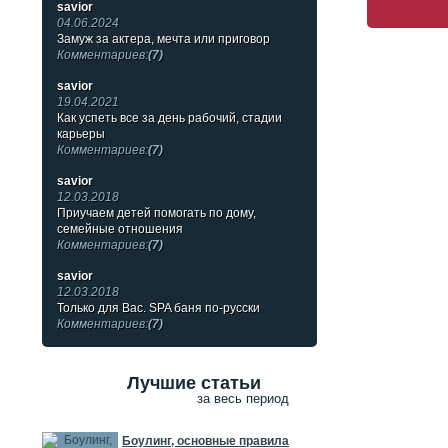
savior
04.06.2024
Замуж за актера, мечта или приговор
Комментариев:
(7)
savior
19.04.2021
Как успеть все за день рабочий, стадии
карьеры
Комментариев:
(7)
savior
12.03.2018
Приучаем детей помогать по дому,
семейные отношения
Комментариев:
(7)
savior
12.03.2018
Только для Вас. SPA баня по-русски
Комментариев:
(7)
Лучшие статьи
за весь период
Боулинг, основные правила