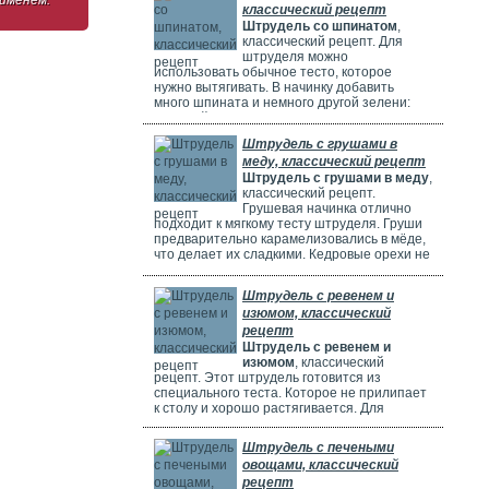
 именем.
классический рецепт
Штрудель со шпинатом
,
классический рецепт. Для
штруделя можно
использовать обычное тесто, которое
нужно вытягивать. В начинку добавить
много шпината и немного другой зелени:
молодой лук, укроп и базилик. Шпинат
полезен, потому что в нем много витаминов,
Штрудель с грушами в
минералов и веществ, которые защищают
меду, классический рецепт
клетки. Он богат витаминами A, C, E и K,
Штрудель с грушами в меду
,
содержит кальций, который важен для зубов
классический рецепт.
и костей. И пищевые волокна, которые
Грушевая начинка отлично
подходит к мягкому тесту штруделя. Груши
предварительно карамелизовались в мёде,
что делает их сладкими. Кедровые орехи не
обязательны, можно использовать миндаль.
Ну вот теперь можете приготовить вкусный
Штрудель с ревенем и
рецепт штруделя.
изюмом, классический
рецепт
Штрудель с ревенем и
изюмом
, классический
рецепт. Этот штрудель готовится из
специального теста. Которое не прилипает
к столу и хорошо растягивается. Для
начинки мы взяли стебли ревеня. Они
придают выпечке кислый вкус и приятный
Штрудель с печеными
аромат, делают штрудель сочным и
овощами, классический
вкусным. Можно добавить в начинку
рецепт
клубнику, яблоки или грушу. Если