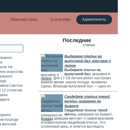
Обратная связь
Статистика
Админпанель
Последние
статьи
Выбираем платье на
оложено
выпускной бал, красивое и
ая
легкое
асок. Не
Выбираем платье на
ого искусства
выпускной бал
, красивое и
ального
легкое. Для 17-18-летних ребят наступает
года
важное время: школа позади, экзамены
имени Святого
сданы. Впереди выпускной бал — одно из
 12 столетии.
самых красивых и радостных событий.
Особенно тщательно готовятся девушки.
ефана
Свадебное платье твоей
Они заранее думают о наряде, прическе,
видите
мечты, шикарнее не
макияже и аксессуарах. Выпускной бал
бывает
можно сравнить с конкурсом красоты. Где
Свадебное платье твоей
девушки соревнуются, кто лучше выглядит.
мечты
, шикарнее не бывает.
зодчего
Каждая девушка мечтает о самом красивом
ом посреди
и романтичном свадебном платье. Это
в жителей
особенный день, и хочется выглядеть