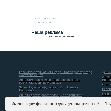
Негосударственная
экспертиза
Наша реклама
немного рекламы
Российский футболист Федор Смолов, уже три года
Деним
счастливо женат
2026 
Анна Семенович, известная певица, снова
монох
восхитила своих поклонников
Стиль
За что Аида Гарифуллина любит Алексея
Весен
Воробьева
Очки 
Анна Седокова разозлилась, из-за критики в
интернете
Даниил Вершинин, рассказал о том, какой он видит
Мы используем файлы cookie для улучшения работы сайта. Про
идеальную женщину