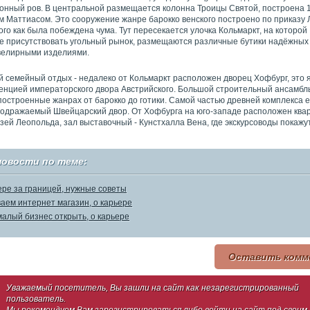
нный ров. В центральной размещается колонна Троицы Святой, построена 1
 Маттиасом. Это сооружение жанре барокко венского построено по приказу
ого как была побеждена чума. Тут пересекается улочка Кольмаркт, на которой
 присутствовать угольный рынок, размещаются различные бутики надёжных
велирными изделиями.
 семейный отдых - недалеко от Кольмаркт расположен дворец Хофбург, это 
енцией императорского двора Австрийского. Большой строительный ансамбль
построенные жанрах от барокко до готики. Самой частью древней комплекса 
подражаемый Швейцарский двор. От Хофбурга на юго-западе расположен ква
ей Леопольда, зал выставочный - Кунстхалла Вена, где экскурсоводы покажут
новости по теме:
ере за границей, нужные советы
аем интернет магазин, о карьере
малый бизнес открыть, о карьере
Оставить комм
Уважаемый посетитель, Вы зашли на сайт как незарегистрированный
пользователь.