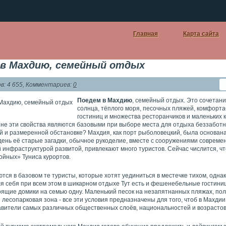
Главная
Карта сайта
 в Махдию, семейный отдых
: 4 655, Комментариев:
0
Поедем в Махдию
, семейный отдых. Это сочетани
солнца, тёплого моря, песочных пляжей, комфорт
гостиниц и множества ресторанчиков и маленьких
 не эти свойства являются базовыми при выборе места для отдыха беззаботн
 и размеренной обстановке? Махдия, как порт рыболовецкий, была основана 
день её старые загадки, обычное рукоделие, вместе с сооружениями совреме
 инфраструктурой развитой, привлекают много туристов. Сейчас числится, чт
ойных» Туниса курортов.
ся в базовом те туристы, которые хотят уединиться в местечке тихом, однак
я себя при всем этом в шикарном отдыхе Тут есть и фешенебельные гостини
оящие домики на семью одну. Маленький песок на незапятнанных пляжах, пол
 лесопарковая зона - все эти условия предназначены для того, чтоб в Махди
авители самых различных общественных слоёв, национальностей и возрастов