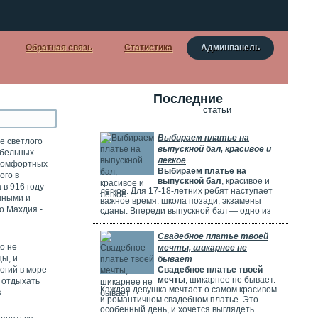
Обратная связь
Статистика
Админпанель
Последние
статьи
Выбираем платье на
е светлого
выпускной бал, красивое и
абельных
легкое
 комфортных
Выбираем платье на
ого в
выпускной бал
, красивое и
в 916 году
легкое. Для 17-18-летних ребят наступает
нными и
важное время: школа позади, экзамены
о Махдия -
сданы. Впереди выпускной бал — одно из
самых красивых и радостных событий.
Особенно тщательно готовятся девушки.
Свадебное платье твоей
Они заранее думают о наряде, прическе,
о не
мечты, шикарнее не
макияже и аксессуарах. Выпускной бал
цы, и
бывает
можно сравнить с конкурсом красоты. Где
огий в море
Свадебное платье твоей
девушки соревнуются, кто лучше выглядит.
мечты
, шикарнее не бывает.
и отдыхать
Каждая девушка мечтает о самом красивом
.
и романтичном свадебном платье. Это
особенный день, и хочется выглядеть