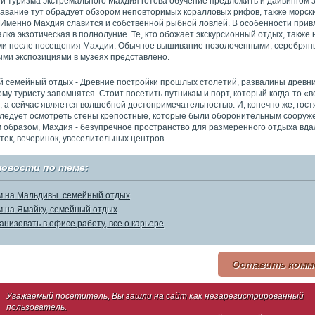
й туризма экстремального Махдия готова обучение предложить и дайвингом з
авание тут обрадует обзором неповторимых коралловых рифов, также морски
. Именно Махдия славится и собственной рыбной ловлей. В особенности прив
лка экзотическая в полнолуние. Те, кто обожает экскурсионный отдых, также 
и после посещения Махдии. Обычное вышивание позолоченными, серебрян
ми экспозициями в музеях представлено.
 семейный отдых - Древние постройки прошлых столетий, развалины древн
му туристу запомнятся. Стоит посетить путникам и порт, который когда-то «
, а сейчас является волшебной достопримечательностью. И, конечно же, гост
ледует осмотреть стены крепостные, которые были оборонительным сооруж
м образом, Махдия - безупречное пространство для размеренного отдыха вда
ек, вечеринок, увеселительных центров.
новости по теме:
 на Мальдивы. семейный отдых
 на Ямайку, семейный отдых
ганизовать в офисе работу, все о карьере
Оставить комм
Уважаемый посетитель, Вы зашли на сайт как незарегистрированный
пользователь.