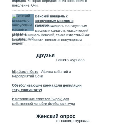
народов. Которая передается из поколения в
поколение. Они
Венский шницель с
анчоусовым маслом и
салатом, ...
Венский шницель с анчоусовым
маслом и салатом, классический
рецепт. Шницель Венский, также известный как
шницель по-венски, является популярным
Друзья
нашего журнала
http://sochi.t0e.ru
- Афиша событий и
мероприятий Сочи
Обезболивающие крема (для депиляции,
тату, снятия тату)
Изготовление этикеток (бирок) для
собственной линейки футболок и худи
Женский опрос
от нашего журнала