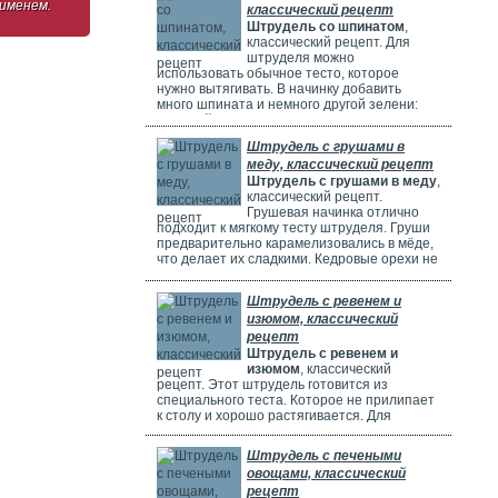
 именем.
классический рецепт
Штрудель со шпинатом
,
классический рецепт. Для
штруделя можно
использовать обычное тесто, которое
нужно вытягивать. В начинку добавить
много шпината и немного другой зелени:
молодой лук, укроп и базилик. Шпинат
полезен, потому что в нем много витаминов,
Штрудель с грушами в
минералов и веществ, которые защищают
меду, классический рецепт
клетки. Он богат витаминами A, C, E и K,
Штрудель с грушами в меду
,
содержит кальций, который важен для зубов
классический рецепт.
и костей. И пищевые волокна, которые
Грушевая начинка отлично
подходит к мягкому тесту штруделя. Груши
предварительно карамелизовались в мёде,
что делает их сладкими. Кедровые орехи не
обязательны, можно использовать миндаль.
Ну вот теперь можете приготовить вкусный
Штрудель с ревенем и
рецепт штруделя.
изюмом, классический
рецепт
Штрудель с ревенем и
изюмом
, классический
рецепт. Этот штрудель готовится из
специального теста. Которое не прилипает
к столу и хорошо растягивается. Для
начинки мы взяли стебли ревеня. Они
придают выпечке кислый вкус и приятный
Штрудель с печеными
аромат, делают штрудель сочным и
овощами, классический
вкусным. Можно добавить в начинку
рецепт
клубнику, яблоки или грушу. Если