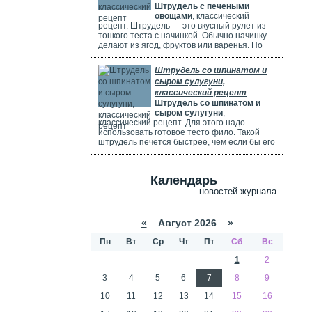
Штрудель с печеными
используете ягоды, посыпьте их ложкой
овощами
, классический
муки.
рецепт. Штрудель — это вкусный рулет из
тонкого теста с начинкой. Обычно начинку
делают из ягод, фруктов или варенья. Но
можно использовать и солёные начинки с
грибами, сыром, мясом или овощами. В этом
Штрудель со шпинатом и
рецепте начинка готовится из печёных
сыром сулугуни,
овощей: цуккини, сладкого перца, зелени и
классический рецепт
помидоров. В зависимости от времени года,
Штрудель со шпинатом и
в начинку можно добавить баклажаны, сыр,
сыром сулугуни
,
картофель, морковь или даже свёклу. Если
классический рецепт. Для этого надо
не хочется возиться с тестом, можно взять
использовать готовое тесто фило. Такой
готовое слоёное тесто или тесто фило.
штрудель печется быстрее, чем если бы его
делали из обычного теста. Чтобы корочка
была мягкой и не крошилась. Готовый
штрудель надо смазать сливками. Удачи
Календарь
вам в приготовлении сложного рецепта.
новостей журнала
«
Август 2026 »
Пн
Вт
Ср
Чт
Пт
Сб
Вс
1
2
3
4
5
6
7
8
9
10
11
12
13
14
15
16