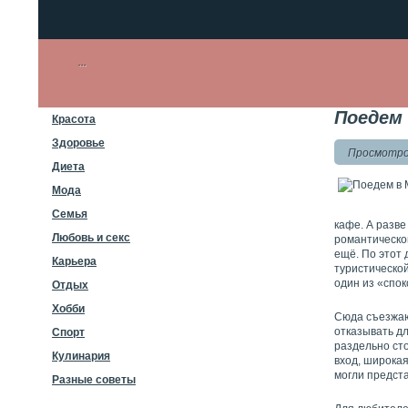
Поедем
Красота
Здоровье
Просмотров
Диета
Мода
Семья
кафе. А разве
Любовь и секс
романтической
ещё. По этот 
Карьера
туристической
один из «спок
Отдых
Хобби
Сюда съезжают
отказывать дл
Спорт
раздельно ст
Кулинария
вход, широкая
могли предст
Разные советы