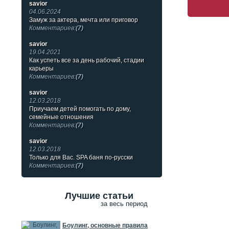
savior
04.06.2024
Замуж за актера, мечта или приговор
Комментариев:
(7)
savior
19.04.2021
Как успеть все за день рабочий, стадии
карьеры
Комментариев:
(7)
savior
12.03.2018
Приучаем детей помогать по дому,
семейные отношения
Комментариев:
(7)
savior
12.03.2018
Только для Вас. SPA баня по-русски
Комментариев:
(7)
Лучшие статьи
за весь период
Боулинг, основные правила