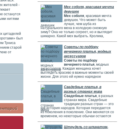
аняться.
потрясающе! Но выбрать идеальное платье
может быть непросто. Раньше девушки
х жителей -
Мех соболя, красивая мечта
ходили по магазинам, смотрели каталоги и
лекает
девушек
искали платье в интернете. Сейчас это
не останутся
Мех соболя
, красивая мечта
проще благодаря онлайн-каталогам. Там
ыми нитями
девушек. Что может быть
можно найти много красивых нарядов от
лучше, чем шуба из
разных дизайнеров.
натурального меха в холодную снежную
зиму? Она не только согреет, но и выглядит
их цитаделей
шикарно. Какой мех выбрать. Кролика,
воротами» был
норку, горностая или соболя? Русские
ям Туниса
женщины чаще всего выбирают шубы из
Советы по подбору
ением старой
соболя. Они красивые, дорогие и выглядят
вечернего платья, модных
очень элегантно. Соболя называют
леке от
"Королем всех мехов". Это значит, что он
аксессуаров
самый шикарный и роскошный.
Советы по подбору
вечернего платья
, модных
аксессуаров. Каждая женщина хочет
выглядеть красиво в важные моменты своей
жизни. Для этого ей нужно нарядное
платье. В Москве огромный выбор таких
платьев. Вечерние платья в Москве очень
Свадебные платья, в
популярны. Потому что в городе много
разных странах мира
театров, клубов и других мест. Где можно
Свадебные платья
, в разных
повеселиться или встретиться с друзьями.
странах мира. Свадебные
Также часто проходят праздничные
традиции разных стран — это
мероприятия, на которых нужно выглядеть
как история народов. Которая передается
ентарий
элегантно.
из поколения в поколение. Они меняются со
временем, но некоторые обычаи остаются
прежними. Особенно интересно. Как
невесты одеваются на свадьбу. И какие
Штрудель со шпинатом,
символы несут их наряды.