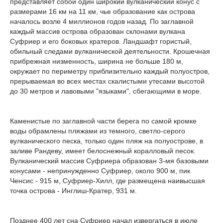
представляет собой один широкий вулканический конус с
размерами 16 км на 11 км, чье образование как острова
началось возле 4 миллионов годов назад. По заглавной
каждый массив острова образован склонами вулкана
Суфриер и его боковых кратеров. Ландшафт гористый,
обильный следами вулканической деятельности. Крошечная
прибрежная низменность, ширина не больше 180 м,
окружает по периметру приблизительно каждый полуостров,
прерываемая во всех местах скалистыми утесами высотой
до 30 метров и лавовыми "языками", сбегающими в море.
Каменистые по заглавной части берега по самой кромке
воды обрамлены пляжами из темного, светло-серого
вулканического песка, только один пляж на полуострове, в
заливе Рандеву, имеет белоснежный коралловый песок.
Вулканический массив Суфриера образован 3-мя базовыми
конусами - непринужденно Суфриер, около 900 м, пик
Ченсис - 915 м, Суфриер-Хилл, где размещена наивысшая
точка острова - Инглиш-Кратер, 931 м.
Позднее 400 лет сна Суфриер начал извергаться в июле