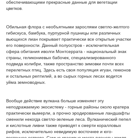
обеспечивающими прекрасные данные для вегетации
цветков.
Обильная флора с необъятными зарослями светло-желтого
гибискуса, бамбука, пурпурной пушницы или различных
вьющихся лиан покрывает практически все открытые участки
его поверхности. Данный полуостров - исключительная
сфера обитания иволги Монтсеррата - национальный знак
страны, геликониевых бабочек, специализированного
подвида колибри, также пространство зимовки почти всех
перелетных птиц. Здесь есть своя популяция игуан, гекконов
и остальных рептилий, а во сырых горных лесах водится
уйма земноводных.
Вообще действие вулкана больше изменяет эту
неподражаемую экосистему - горные районы около кратера
практически вымерли, а прочно эродированные ландшафты
сменили некогда светло-зеленые леса. Вулканический пепел
и кислотные ливни также приводят к смерти коралловых
рифов, исключительно невидимую восточнее и юго-
восточнее острова. Самые красивые места планеты земля -