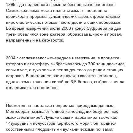
1995 г до подлинного времени беспрерывно энергичен.
Самые красивые места планеты земля - постоянно
происходят прорывы вулканических газов, стремительных
пирокластических потоков, часто достигающих побережья.
Во время извержения июле 2003 г конус Суфриера на две
трети обвалился зоне кратера, образовав широкий провал,
направленный на юго-восток.
2004 г отслеживалось очередное извержение, в процессе
которого в атмосферу выбрасывалось до 700 тонн диоксида
серы в час, а туча золы и пепла донесло до рядом стоящих
островов. В настоящее время вулкан касательно мирен,
однако землетрясения силой до 3,5 баллов, выбросы пепла
отслеживаются постоянно.
Несмотря на настолько непростые природные данные,
Монтсеррат называют "одной из последних безупречных
экосистем в мире". Лучшие сады и парки мира также как
"Изумрудный полуостров Карибского моря", он гордится
собственными плодовитыми вулканическими почвами,