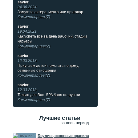
savior
04.06.2024
Замуж за актера, мечта или приговор
Комментариев:
(7)
savior
19.04.2021
Как успеть все за день рабочий, стадии
карьеры
Комментариев:
(7)
savior
12.03.2018
Приучаем детей помогать по дому,
семейные отношения
Комментариев:
(7)
savior
12.03.2018
Только для Вас. SPA баня по-русски
Комментариев:
(7)
Лучшие статьи
за весь период
Боулинг, основные правила