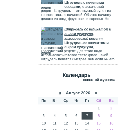
Штрудель с печеными
используете ягоды, посыпьте их ложкой
овощами
, классический
муки.
рецепт. Штрудель — это вкусный рулет из
тонкого теста с начинкой. Обычно начинку
делают из ягод, фруктов или варенья. Но
можно использовать и солёные начинки с
грибами, сыром, мясом или овощами. В этом
Штрудель со шпинатом и
рецепте начинка готовится из печёных
сыром сулугуни,
овощей: цуккини, сладкого перца, зелени и
классический рецепт
помидоров. В зависимости от времени года,
Штрудель со шпинатом и
в начинку можно добавить баклажаны, сыр,
сыром сулугуни
,
картофель, морковь или даже свёклу. Если
классический рецепт. Для этого надо
не хочется возиться с тестом, можно взять
использовать готовое тесто фило. Такой
готовое слоёное тесто или тесто фило.
штрудель печется быстрее, чем если бы его
делали из обычного теста. Чтобы корочка
была мягкой и не крошилась. Готовый
штрудель надо смазать сливками. Удачи
Календарь
вам в приготовлении сложного рецепта.
новостей журнала
«
Август 2026 »
Пн
Вт
Ср
Чт
Пт
Сб
Вс
1
2
3
4
5
6
7
8
9
10
11
12
13
14
15
16