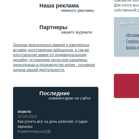
совсем не охо
Наша реклама
Для почти все
собственной 
немного рекламы
Другие 
Партнеры
нашего журнала
Интриж
Грибно
Огранка драгоценных камней и ювелирных
Борщ к
вставок, изготовление кабошонов, а так же
изготовление камня по индивидуальному
дизайну, устранение скола или царапины,
переогранка и производство копии - основная
задача нашей деятельности.
Последние
комментарии на сайте
imperio
22.08.2024
Как успеть все за день рабочий, стадии
карьеры
Комментариев:
(1)