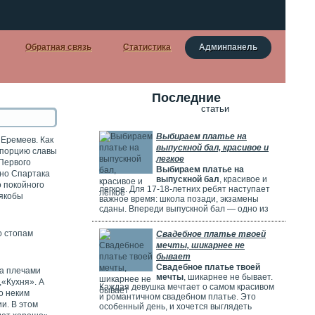
Обратная связь
Статистика
Админпанель
Последние
статьи
Выбираем платье на
 Еремеев. Как
выпускной бал, красивое и
 порцию славы
легкое
 Первого
Выбираем платье на
ино Спартака
выпускной бал
, красивое и
о покойного
легкое. Для 17-18-летних ребят наступает
 якобы
важное время: школа позади, экзамены
сданы. Впереди выпускной бал — одно из
самых красивых и радостных событий.
Особенно тщательно готовятся девушки.
о стопам
Свадебное платье твоей
Они заранее думают о наряде, прическе,
мечты, шикарнее не
макияже и аксессуарах. Выпускной бал
бывает
можно сравнить с конкурсом красоты. Где
Свадебное платье твоей
девушки соревнуются, кто лучше выглядит.
за плечами
мечты
, шикарнее не бывает.
,«Кухня». А
Каждая девушка мечтает о самом красивом
о неким
и романтичном свадебном платье. Это
и. В этом
особенный день, и хочется выглядеть