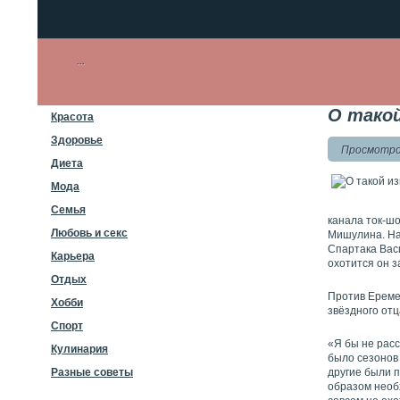
О такой
Красота
Здоровье
Просмотров
Диета
Мода
Семья
канала ток-шо
Любовь и секс
Мишулина. На
Спартака Вас
Карьера
охотится он з
Отдых
Против Еремее
Хобби
звёздного отц
Спорт
«Я бы не расс
Кулинария
было сезонов
другие были п
Разные советы
образом необ