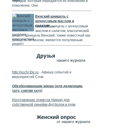
народов. Которая передается из поколения в
поколение. Они
Венский шницель с
анчоусовым маслом и
салатом, ...
Венский шницель с анчоусовым
маслом и салатом, классический
рецепт. Шницель Венский, также известный как
шницель по-венски, является популярным
Друзья
нашего журнала
http://sochi.t0e.ru
- Афиша событий и
мероприятий Сочи
Обезболивающие крема (для депиляции,
тату, снятия тату)
Изготовление этикеток (бирок) для
собственной линейки футболок и худи
Женский опрос
от нашего журнала