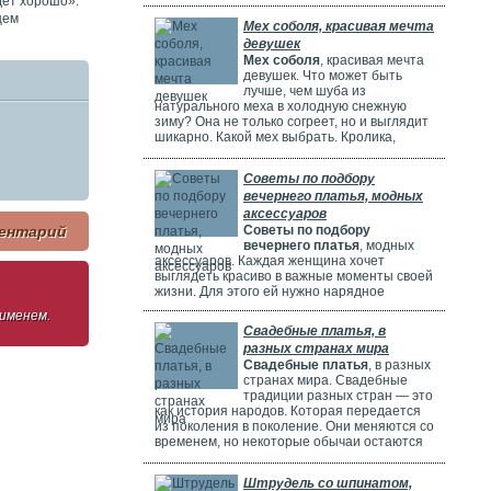
дет хорошо».
потрясающе! Но выбрать идеальное платье
может быть непросто. Раньше девушки
щем
Мех соболя, красивая мечта
ходили по магазинам, смотрели каталоги и
девушек
искали платье в интернете. Сейчас это
Мех соболя
, красивая мечта
проще благодаря онлайн-каталогам. Там
девушек. Что может быть
можно найти много красивых нарядов от
лучше, чем шуба из
разных дизайнеров.
натурального меха в холодную снежную
зиму? Она не только согреет, но и выглядит
шикарно. Какой мех выбрать. Кролика,
норку, горностая или соболя? Русские
женщины чаще всего выбирают шубы из
Советы по подбору
соболя. Они красивые, дорогие и выглядят
вечернего платья, модных
очень элегантно. Соболя называют
"Королем всех мехов". Это значит, что он
аксессуаров
самый шикарный и роскошный.
Советы по подбору
ентарий
вечернего платья
, модных
аксессуаров. Каждая женщина хочет
выглядеть красиво в важные моменты своей
жизни. Для этого ей нужно нарядное
платье. В Москве огромный выбор таких
 именем.
платьев. Вечерние платья в Москве очень
Свадебные платья, в
популярны. Потому что в городе много
разных странах мира
театров, клубов и других мест. Где можно
Свадебные платья
, в разных
повеселиться или встретиться с друзьями.
странах мира. Свадебные
Также часто проходят праздничные
традиции разных стран — это
мероприятия, на которых нужно выглядеть
как история народов. Которая передается
элегантно.
из поколения в поколение. Они меняются со
временем, но некоторые обычаи остаются
прежними. Особенно интересно. Как
невесты одеваются на свадьбу. И какие
Штрудель со шпинатом,
символы несут их наряды.