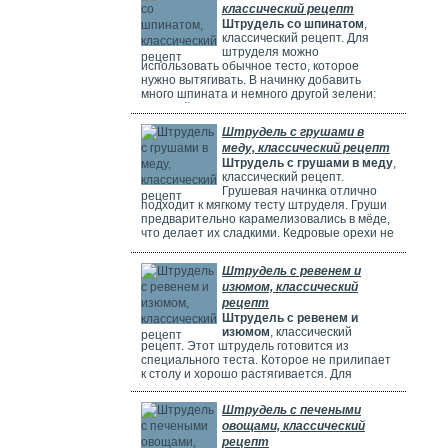
классический рецепт
Штрудель со шпинатом
,
классический рецепт. Для
штруделя можно
использовать обычное тесто, которое
нужно вытягивать. В начинку добавить
много шпината и немного другой зелени:
молодой лук, укроп и базилик. Шпинат
полезен, потому что в нем много витаминов,
Штрудель с грушами в
минералов и веществ, которые защищают
меду, классический рецепт
клетки. Он богат витаминами A, C, E и K,
Штрудель с грушами в меду
,
содержит кальций, который важен для зубов
классический рецепт.
и костей. И пищевые волокна, которые
Грушевая начинка отлично
подходит к мягкому тесту штруделя. Груши
предварительно карамелизовались в мёде,
что делает их сладкими. Кедровые орехи не
обязательны, можно использовать миндаль.
Ну вот теперь можете приготовить вкусный
Штрудель с ревенем и
рецепт штруделя.
изюмом, классический
рецепт
Штрудель с ревенем и
изюмом
, классический
рецепт. Этот штрудель готовится из
специального теста. Которое не прилипает
к столу и хорошо растягивается. Для
начинки мы взяли стебли ревеня. Они
придают выпечке кислый вкус и приятный
Штрудель с печеными
аромат, делают штрудель сочным и
овощами, классический
вкусным. Можно добавить в начинку
рецепт
клубнику, яблоки или грушу. Если