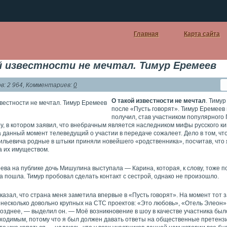
Главная
Карта сайта
 известности не мечтал. Тимур Еремеев
: 2 964, Комментариев:
0
О такой известности не мечтал
. Тимур
после «Пусть говорят». Тимур Еремеев
получил, став участником популярного
у, в котором заявил, что внебрачным является наследником мифы русского к
 данный момент телеведущий о участии в передаче сожалеет. Дело в том, чт
ильевича родные в штыки приняли новейшего «родственника», посчитав, что
а их имуществом.
ва на публике дочь Мишулина выступала — Карина, которая, к слову, тоже п
а пошла. Тимур пробовал сделать контакт с сестрой, однако не произошло.
казал, что страна меня заметила впервые в «Пусть говорят». На момент тот 
 несколько довольно крупных на СТС проектов: «Это любовь», «Отель Элеон»
озднее, — выделил он. — Моё возникновение в шоу в качестве участника был
ходимым, потому что я был должен давать ответы на общественные претензи