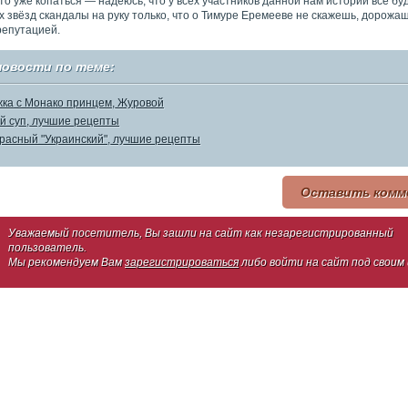
то уже копаться — надеюсь, что у всех участников данной нам истории все бу
х звёзд скандалы на руку только, что о Тимуре Еремееве не скажешь, дорожа
репутацией.
новости по теме:
ка с Монако принцем, Журовой
й суп, лучшие рецепты
расный "Украинский", лучшие рецепты
Оставить комм
Уважаемый посетитель, Вы зашли на сайт как незарегистрированный
пользователь.
Мы рекомендуем Вам
зарегистрироваться
либо войти на сайт под своим