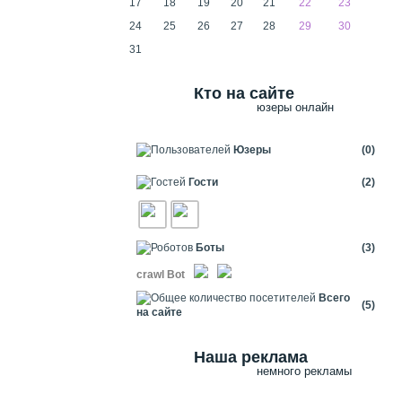
17
18
19
20
21
22
23
24
25
26
27
28
29
30
31
Кто на сайте
юзеры онлайн
Юзеры
(0)
Гости
(2)
Боты
(3)
crawl Bot
Всего
(5)
на сайте
Наша реклама
немного рекламы