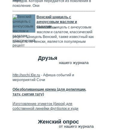
народов. Которая передается из поколения в
поколение. Они
Венский шницель с
анчоусовым маслом и
салатом, ...
Венский шницель с анчоусовым
маслом и салатом, классический
рецепт. Шницель Венский, также известный как
шницель по-венски, является популярным
Друзья
нашего журнала
http://sochi.t0e.ru
- Афиша событий и
мероприятий Сочи
Обезболивающие крема (для депиляции,
тату, снятия тату)
Изготовление этикеток (бирок) для
собственной линейки футболок и худи
Женский опрос
от нашего журнала