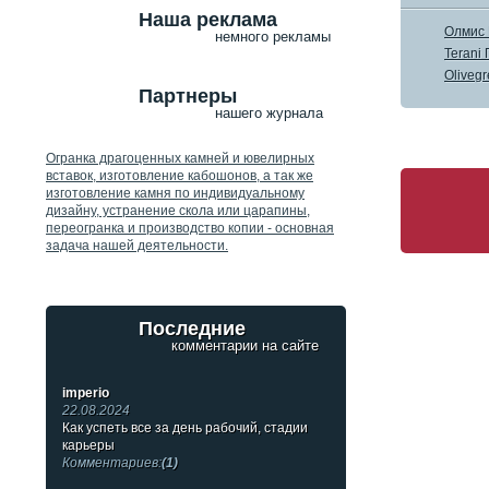
Наша реклама
Олмис 
немного рекламы
Terani
Oliveg
Партнеры
нашего журнала
Огранка драгоценных камней и ювелирных
вставок, изготовление кабошонов, а так же
изготовление камня по индивидуальному
дизайну, устранение скола или царапины,
переогранка и производство копии - основная
задача нашей деятельности.
Последние
комментарии на сайте
imperio
22.08.2024
Как успеть все за день рабочий, стадии
карьеры
Комментариев:
(1)