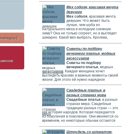
потрясающе! Но выбрать идеальное платье
может быть непросто. Раньше девушки
Мех соболя, красивая мечта
ходили по магазинам, смотрели каталоги и
девушек
искали платье в интернете. Сейчас это
Мех соболя
, красивая мечта
проще благодаря онлайн-каталогам. Там
девушек. Что может быть
можно найти много красивых нарядов от
лучше, чем шуба из
разных дизайнеров.
натурального меха в холодную снежную
зиму? Она не только согреет, но и выглядит
шикарно. Какой мех выбрать. Кролика,
ентарий
норку, горностая или соболя? Русские
женщины чаще всего выбирают шубы из
Советы по подбору
соболя. Они красивые, дорогие и выглядят
вечернего платья, модных
очень элегантно. Соболя называют
"Королем всех мехов". Это значит, что он
аксессуаров
 именем.
самый шикарный и роскошный.
Советы по подбору
вечернего платья
, модных
аксессуаров. Каждая женщина хочет
выглядеть красиво в важные моменты своей
жизни. Для этого ей нужно нарядное
платье. В Москве огромный выбор таких
платьев. Вечерние платья в Москве очень
Свадебные платья, в
популярны. Потому что в городе много
разных странах мира
театров, клубов и других мест. Где можно
Свадебные платья
, в разных
повеселиться или встретиться с друзьями.
странах мира. Свадебные
Также часто проходят праздничные
традиции разных стран — это
мероприятия, на которых нужно выглядеть
как история народов. Которая передается
элегантно.
из поколения в поколение. Они меняются со
временем, но некоторые обычаи остаются
прежними. Особенно интересно. Как
невесты одеваются на свадьбу. И какие
Штрудель со шпинатом,
символы несут их наряды.