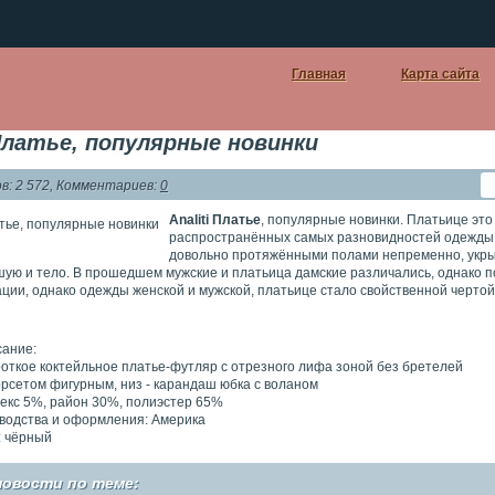
Главная
Карта сайта
 Платье, популярные новинки
: 2 572, Комментариев:
0
Analiti Платье
, популярные новинки. Платьице это
распространённых самых разновидностей одежды 
довольно протяжёнными полами непременно, ук
шую и тело. В прошедшем мужские и платьица дамские различались, однако п
ии, однако одежды женской и мужской, платьице стало свойственной чертой
сание:
роткое коктейльное платье-футляр с отрезного лифа зоной без бретелей
корсетом фигурным, низ - карандаш юбка с воланом
декс 5%, район 30%, полиэстер 65%
водства и оформления: Америка
: чёрный
новости по теме: