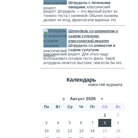
Штрудель с печеными
используете ягоды, посыпьте их ложкой
овощами
, классический
муки.
рецепт. Штрудель — это вкусный рулет из
тонкого теста с начинкой. Обычно начинку
делают из ягод, фруктов или варенья. Но
можно использовать и солёные начинки с
грибами, сыром, мясом или овощами. В этом
Штрудель со шпинатом и
рецепте начинка готовится из печёных
сыром сулугуни,
овощей: цуккини, сладкого перца, зелени и
классический рецепт
помидоров. В зависимости от времени года,
Штрудель со шпинатом и
в начинку можно добавить баклажаны, сыр,
сыром сулугуни
,
картофель, морковь или даже свёклу. Если
классический рецепт. Для этого надо
не хочется возиться с тестом, можно взять
использовать готовое тесто фило. Такой
готовое слоёное тесто или тесто фило.
штрудель печется быстрее, чем если бы его
делали из обычного теста. Чтобы корочка
была мягкой и не крошилась. Готовый
штрудель надо смазать сливками. Удачи
Календарь
вам в приготовлении сложного рецепта.
новостей журнала
«
Август 2026 »
Пн
Вт
Ср
Чт
Пт
Сб
Вс
1
2
3
4
5
6
7
8
9
10
11
12
13
14
15
16