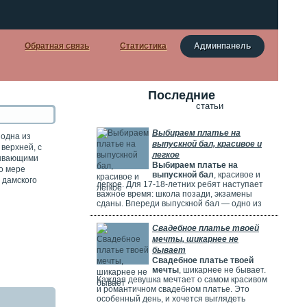
Обратная связь
Статистика
Админпанель
Последние
статьи
Выбираем платье на
 одна из
выпускной бал, красивое и
верхней, с
легкое
рывающими
Выбираем платье на
о мере
выпускной бал
, красивое и
 дамского
легкое. Для 17-18-летних ребят наступает
важное время: школа позади, экзамены
сданы. Впереди выпускной бал — одно из
самых красивых и радостных событий.
Особенно тщательно готовятся девушки.
Свадебное платье твоей
Они заранее думают о наряде, прическе,
мечты, шикарнее не
макияже и аксессуарах. Выпускной бал
бывает
можно сравнить с конкурсом красоты. Где
Свадебное платье твоей
девушки соревнуются, кто лучше выглядит.
мечты
, шикарнее не бывает.
Каждая девушка мечтает о самом красивом
и романтичном свадебном платье. Это
особенный день, и хочется выглядеть