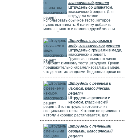
классический рецепт
Штрудель со шпинатом
,
классический рецепт. Для
штруделя можно
использовать обычное тесто, которое
нужно вытягивать. В начинку добавить
много шпината и немного другой зелени:
молодой лук, укроп и базилик. Шпинат
полезен, потому что в нем много витаминов,
Штрудель с грушами в
минералов и веществ, которые защищают
меду, классический рецепт
клетки. Он богат витаминами A, C, E и K,
Штрудель с грушами в меду
,
содержит кальций, который важен для зубов
классический рецепт.
и костей. И пищевые волокна, которые
Грушевая начинка отлично
подходит к мягкому тесту штруделя. Груши
предварительно карамелизовались в мёде,
что делает их сладкими. Кедровые орехи не
обязательны, можно использовать миндаль.
Ну вот теперь можете приготовить вкусный
Штрудель с ревенем и
рецепт штруделя.
изюмом, классический
рецепт
Штрудель с ревенем и
изюмом
, классический
рецепт. Этот штрудель готовится из
специального теста. Которое не прилипает
к столу и хорошо растягивается. Для
начинки мы взяли стебли ревеня. Они
придают выпечке кислый вкус и приятный
Штрудель с печеными
аромат, делают штрудель сочным и
овощами, классический
вкусным. Можно добавить в начинку
рецепт
клубнику, яблоки или грушу. Если