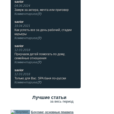
savior
04.06.2024
Замуж за актера, мечта или приговор
Комментариев:
(7)
savior
19.04.2021
Как успеть все за день рабочий, стадии
карьеры
Комментариев:
(7)
savior
12.03.2018
Приучаем детей помогать по дому,
семейные отношения
Комментариев:
(7)
savior
12.03.2018
Только для Вас. SPA баня по-русски
Комментариев:
(7)
Лучшие статьи
за весь период
Боулинг, основные правила