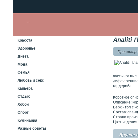
Analiti
Красота
Здоровье
Просмотров
Диета
Мода
Семья
часть ног выс
Любовь и секс
дифференциац
гардероба.
Карьера
Отдых
Короткое опи
Описание: ко
Хобби
Верх - топ с 
Состав: спан
Спорт
Страна произ
Кулинария
Цвет изделия
Разные советы
Другие 