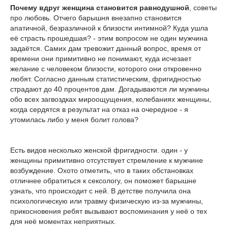
Почему вдруг женщина становится равнодушной
, советы
про любовь. Отчего барышня внезапно становится
апатичной, безразличной к близости интимной? Куда ушла
её страсть прошедшая? - этим вопросом не один мужчина
задаётся. Самих дам тревожит данный вопрос, время от
времени они примитивно не понимают, куда исчезает
желание с человеком близости, которого они откровенно
любят. Согласно данным статистическим, фригидностью
страдают до 40 процентов дам. Догадываются ли мужчины
обо всех загвоздках мироощущения, колебаниях женщины,
когда сердятся в результат на отказ на очередное - я
утомилась либо у меня болит голова?
Есть видов несколько женской фригидности. один - у
женщины примитивно отсутствует стремление к мужчине
возбуждение. Охото отметить, что в таких обстановках
отличнее обратиться к сексологу, он поможет барышне
узнать, что происходит с ней. В детстве получила она
психологическую или травму физическую из-за мужчины,
прикосновения ребят вызывают воспоминания у неё о тех
для неё моментах неприятных.