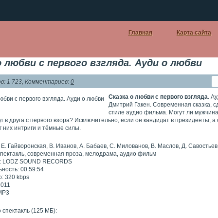
Главная
Карта сайта
о любви с первого взгляда. Ауди о любви
: 1 723, Комментариев:
0
Сказка о любви с первого взгляда
. А
Дмитрий Гакен. Современная сказка, с
стиле аудио фильма. Могут ли мужчин
г в друга с первого взора? Исключительно, если он кандидат в президенты, а
г них интриги и тёмные силы.
Е. Гайворонская, В. Иванов, А. Бабаев, С. Милованов, В. Маслов, Д. Савостьев 
спектакль, современная проза, мелодрама, аудио фильм
о: LODZ SOUND RECORDS
ность: 00:59:54
: 320 kbps
2011
 MP3
 спектакль (125 МБ):