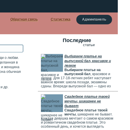
Обратная связь
Статистика
Админпанель
Последние
статьи
Выбираем платье на
уди о любви.
выпускной бал, красивое и
деланная в
легкое
а и женщина
Выбираем платье на
 она обычная
выпускной бал
, красивое и
легкое. Для 17-18-летних ребят наступает
важное время: школа позади, экзамены
сданы. Впереди выпускной бал — одно из
и др.
самых красивых и радостных событий.
Особенно тщательно готовятся девушки.
Свадебное платье твоей
Они заранее думают о наряде, прическе,
мечты, шикарнее не
макияже и аксессуарах. Выпускной бал
бывает
можно сравнить с конкурсом красоты. Где
Свадебное платье твоей
девушки соревнуются, кто лучше выглядит.
мечты
, шикарнее не бывает.
Каждая девушка мечтает о самом красивом
и романтичном свадебном платье. Это
особенный день, и хочется выглядеть