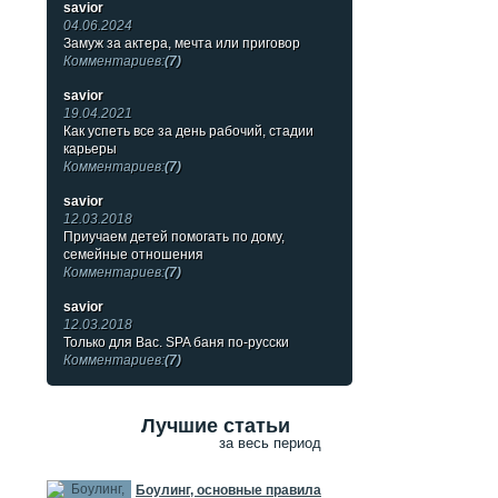
savior
04.06.2024
Замуж за актера, мечта или приговор
Комментариев:
(7)
savior
19.04.2021
Как успеть все за день рабочий, стадии
карьеры
Комментариев:
(7)
savior
12.03.2018
Приучаем детей помогать по дому,
семейные отношения
Комментариев:
(7)
savior
12.03.2018
Только для Вас. SPA баня по-русски
Комментариев:
(7)
Лучшие статьи
за весь период
Боулинг, основные правила