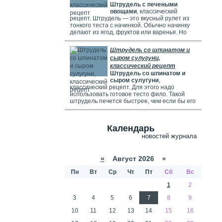
Штрудель с печеными
используете ягоды, посыпьте их ложкой
овощами
, классический
муки.
рецепт. Штрудель — это вкусный рулет из
тонкого теста с начинкой. Обычно начинку
делают из ягод, фруктов или варенья. Но
можно использовать и солёные начинки с
грибами, сыром, мясом или овощами. В этом
Штрудель со шпинатом и
рецепте начинка готовится из печёных
сыром сулугуни,
овощей: цуккини, сладкого перца, зелени и
классический рецепт
помидоров. В зависимости от времени года,
Штрудель со шпинатом и
в начинку можно добавить баклажаны, сыр,
сыром сулугуни
,
картофель, морковь или даже свёклу. Если
классический рецепт. Для этого надо
не хочется возиться с тестом, можно взять
использовать готовое тесто фило. Такой
готовое слоёное тесто или тесто фило.
штрудель печется быстрее, чем если бы его
делали из обычного теста. Чтобы корочка
была мягкой и не крошилась. Готовый
штрудель надо смазать сливками. Удачи
Календарь
вам в приготовлении сложного рецепта.
новостей журнала
«
Август 2026 »
Пн
Вт
Ср
Чт
Пт
Сб
Вс
1
2
3
4
5
6
7
8
9
10
11
12
13
14
15
16