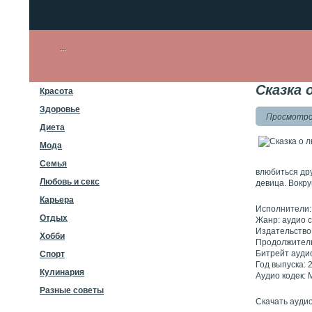
Сказка 
Красота
Здоровье
Просмотров
Диета
Мода
Семья
влюбиться дру
Любовь и секс
девица. Вокру
Карьера
Исполнители: 
Отдых
Жанр: аудио 
Издательств
Хобби
Продолжитель
Битрейт аудио
Спорт
Год выпуска: 
Кулинария
Аудио кодек:
Разные советы
Скачать аудио