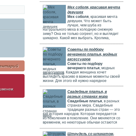
потрясающе! Но выбрать идеальное платье
может быть непросто. Раньше девушки
Мех соболя, красивая мечта
ходили по магазинам, смотрели каталоги и
девушек
искали платье в интернете. Сейчас это
Мех соболя
, красивая мечта
проще благодаря онлайн-каталогам. Там
девушек. Что может быть
можно найти много красивых нарядов от
лучше, чем шуба из
разных дизайнеров.
натурального меха в холодную снежную
зиму? Она не только согреет, но и выглядит
шикарно. Какой мех выбрать. Кролика,
норку, горностая или соболя? Русские
женщины чаще всего выбирают шубы из
Советы по подбору
соболя. Они красивые, дорогие и выглядят
вечернего платья, модных
очень элегантно. Соболя называют
"Королем всех мехов". Это значит, что он
аксессуаров
самый шикарный и роскошный.
Советы по подбору
ентарий
вечернего платья
, модных
аксессуаров. Каждая женщина хочет
выглядеть красиво в важные моменты своей
жизни. Для этого ей нужно нарядное
платье. В Москве огромный выбор таких
 именем.
платьев. Вечерние платья в Москве очень
Свадебные платья, в
популярны. Потому что в городе много
разных странах мира
театров, клубов и других мест. Где можно
Свадебные платья
, в разных
повеселиться или встретиться с друзьями.
странах мира. Свадебные
Также часто проходят праздничные
традиции разных стран — это
мероприятия, на которых нужно выглядеть
как история народов. Которая передается
элегантно.
из поколения в поколение. Они меняются со
временем, но некоторые обычаи остаются
прежними. Особенно интересно. Как
невесты одеваются на свадьбу. И какие
Штрудель со шпинатом,
символы несут их наряды.