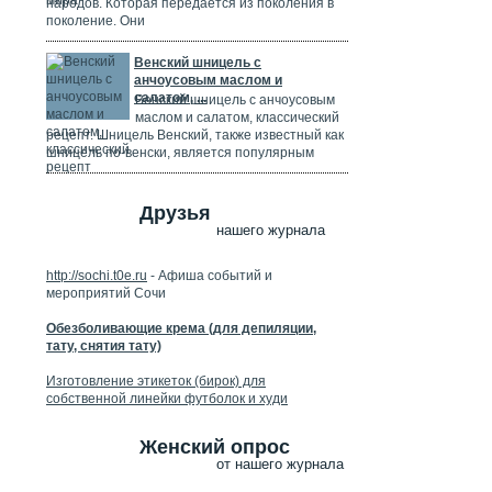
народов. Которая передается из поколения в
поколение. Они
Венский шницель с
анчоусовым маслом и
салатом, ...
Венский шницель с анчоусовым
маслом и салатом, классический
рецепт. Шницель Венский, также известный как
шницель по-венски, является популярным
Друзья
нашего журнала
http://sochi.t0e.ru
- Афиша событий и
мероприятий Сочи
Обезболивающие крема (для депиляции,
тату, снятия тату)
Изготовление этикеток (бирок) для
собственной линейки футболок и худи
Женский опрос
от нашего журнала