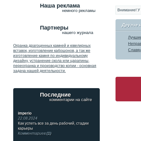
Наша реклама
Внимание! У 
немного рекламы
Другие 
Партнеры
нашего журнала
Лучшие
Неправ
Огранка драгоценных камней и ювелирных
Славян
вставок, изготовление кабошонов, а так же
изготовление камня по индивидуальному
дизайну, устранение скола или царапины,
переогранка и производство копии - основная
задача нашей деятельности.
Последние
комментарии на сайте
imperio
22.08.2024
Как успеть все за день рабочий, стадии
карьеры
Комментариев:
(1)