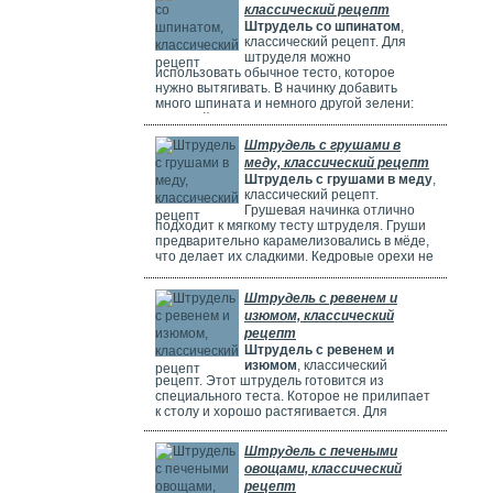
классический рецепт
Штрудель со шпинатом
,
классический рецепт. Для
штруделя можно
использовать обычное тесто, которое
нужно вытягивать. В начинку добавить
много шпината и немного другой зелени:
молодой лук, укроп и базилик. Шпинат
полезен, потому что в нем много витаминов,
Штрудель с грушами в
минералов и веществ, которые защищают
меду, классический рецепт
клетки. Он богат витаминами A, C, E и K,
Штрудель с грушами в меду
,
содержит кальций, который важен для зубов
классический рецепт.
и костей. И пищевые волокна, которые
Грушевая начинка отлично
подходит к мягкому тесту штруделя. Груши
предварительно карамелизовались в мёде,
что делает их сладкими. Кедровые орехи не
обязательны, можно использовать миндаль.
Ну вот теперь можете приготовить вкусный
Штрудель с ревенем и
рецепт штруделя.
изюмом, классический
рецепт
Штрудель с ревенем и
изюмом
, классический
рецепт. Этот штрудель готовится из
специального теста. Которое не прилипает
к столу и хорошо растягивается. Для
начинки мы взяли стебли ревеня. Они
придают выпечке кислый вкус и приятный
Штрудель с печеными
аромат, делают штрудель сочным и
овощами, классический
вкусным. Можно добавить в начинку
рецепт
клубнику, яблоки или грушу. Если