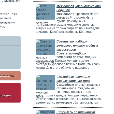
потрясающе! Но выбрать идеальное платье
 отдушка. Тут
может быть непросто. Раньше девушки
Мех соболя, красивая мечта
ходили по магазинам, смотрели каталоги и
девушек
искали платье в интернете. Сейчас это
Мех соболя
, красивая мечта
еrnis". Тоже
проще благодаря онлайн-каталогам. Там
девушек. Что может быть
Кисточка
можно найти много красивых нарядов от
лучше, чем шуба из
разных дизайнеров.
редыдущими
натурального меха в холодную снежную
iоr,
зиму? Она не только согреет, но и выглядит
шикарно. Какой мех выбрать. Кролика,
норку, горностая или соболя? Русские
женщины чаще всего выбирают шубы из
Советы по подбору
соболя. Они красивые, дорогие и выглядят
вечернего платья, модных
очень элегантно. Соболя называют
"Королем всех мехов". Это значит, что он
аксессуаров
самый шикарный и роскошный.
Советы по подбору
вечернего платья
, модных
аксессуаров. Каждая женщина хочет
выглядеть красиво в важные моменты своей
жизни. Для этого ей нужно нарядное
платье. В Москве огромный выбор таких
платьев. Вечерние платья в Москве очень
ентарий
Свадебные платья, в
популярны. Потому что в городе много
разных странах мира
театров, клубов и других мест. Где можно
Свадебные платья
, в разных
повеселиться или встретиться с друзьями.
странах мира. Свадебные
Также часто проходят праздничные
традиции разных стран — это
мероприятия, на которых нужно выглядеть
как история народов. Которая передается
 именем.
элегантно.
из поколения в поколение. Они меняются со
временем, но некоторые обычаи остаются
прежними. Особенно интересно. Как
невесты одеваются на свадьбу. И какие
Штрудель со шпинатом,
символы несут их наряды.