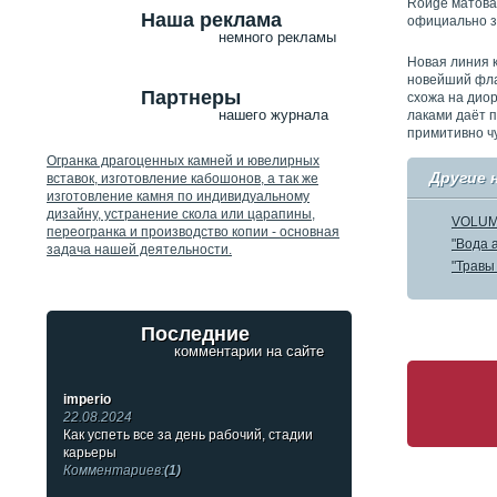
Rоиgе матовая
Наша реклама
официально з
немного рекламы
Новая линия к
новейший фла
Партнеры
схожа на диор
нашего журнала
лаками даёт п
примитивно ч
Огранка драгоценных камней и ювелирных
Другие 
вставок, изготовление кабошонов, а так же
изготовление камня по индивидуальному
дизайну, устранение скола или царапины,
VOLUME
переогранка и производство копии - основная
"Вода 
задача нашей деятельности.
"Травы 
Последние
комментарии на сайте
imperio
22.08.2024
Как успеть все за день рабочий, стадии
карьеры
Комментариев:
(1)