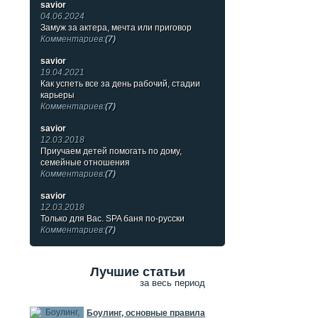
savior
04.06.2024
Замуж за актера, мечта или приговор
Комментариев:
(7)
savior
19.04.2021
Как успеть все за день рабочий, стадии
карьеры
Комментариев:
(7)
savior
12.03.2018
Приучаем детей помогать по дому,
семейные отношения
Комментариев:
(7)
savior
12.03.2018
Только для Вас. SPA баня по-русски
Комментариев:
(7)
Лучшие статьи
за весь период
Боулинг, основные правила