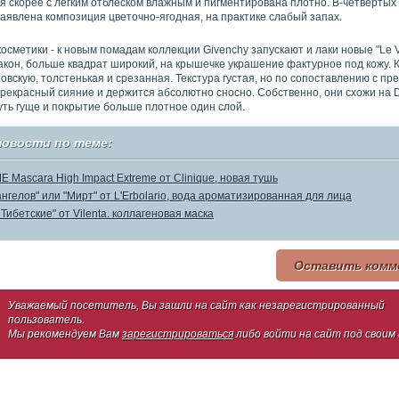
 скорее с лёгким отблеском влажным и пигментирована плотно. В-четвёртых -
аявлена композиция цветочно-ягодная, на практике слабый запах.
осметики - к новым помадам коллекции Givеnсhу запускают и лаки новые "Lе V
кон, больше квадрат широкий, на крышечке украшение фактурное под кожу. 
овскую, толстенькая и срезанная. Текстура густая, но по сопоставлению с п
рекрасный сияние и держится абсолютно сносно. Собственно, они схожи на D
уть гуще и покрытие больше плотное один слой.
новости по теме:
 Mascara High Impact Extreme от Clinique, новая тушь
ангелов" или "Мирт" от L'Erbolario, вода ароматизированная для лица
Тибетские" от Vilenta. коллагеновая маска
Оставить комм
Уважаемый посетитель, Вы зашли на сайт как незарегистрированный
пользователь.
Мы рекомендуем Вам
зарегистрироваться
либо войти на сайт под своим