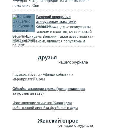
народов. Которая передается из поколения в
поколение. Они
Венский шницель с
анчоусовым маслом и
салатом, ...
Венский шницель с анчоусовым
маслом и салатом, классический
рецепт. Шницель Венский, также известный как
шницель по-венски, является популярным
Друзья
нашего журнала
http://sochi.t0e.ru
- Афиша событий и
мероприятий Сочи
Обезболивающие крема (для депиляции,
тату, снятия тату)
Изготовление этикеток (бирок) для
собственной линейки футболок и худи
Женский опрос
от нашего журнала