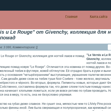
Главная
Карта сайта
nis и Le Rouge" от Givenchy, коллекция для 
 помад
: 3 086, Комментариев:
0
"Le Vernis и Le 
Givenchy
, колле
ногтей лаков и п
лекцию помад новую "Lе Rоиgе". Отличается эта новинка от помад других. Во
железный тюбик в футляре, кожей обтянутом. Её отрадно брать в руки и вын
есть у основания "четырёхгранники" выступающие, украшение палетки весенн
Сам дизайн дюже схож на тюбик туши Nоir Соиtиrе - тоже железо, вертикаль 
ребристого и чёрного. Во-вторых, формула. Пигменты новые, которые дают б
 Собственно, составлена формула так, что дюже слоем толстым помаду нане
на начинает хлопьями ложиться, если уж вовсе ретиво по губам проводить. Н
я она в меру, то есть, она не безусловно упрямая.
увство на губах дюже славное. Не сушит она, мягкостью чем-то LIVеlу Рinк роз
только финиш иной. Лив была сверкающая и полупрозрачная, как кремовый си