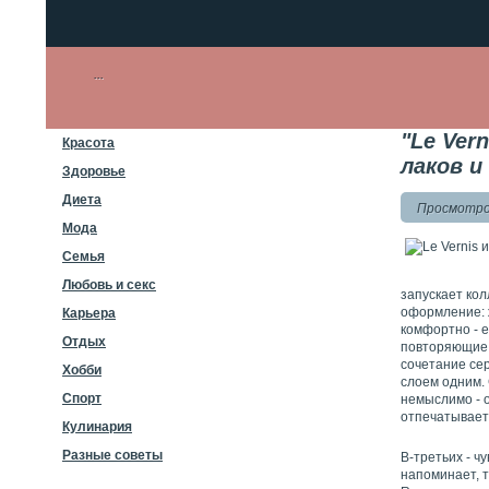
"Le Ver
Красота
лаков и
Здоровье
Диета
Просмотров
Мода
Семья
Любовь и секс
запускает кол
оформление: 
Карьера
комфортно - 
Отдых
повторяющие. 
сочетание се
Хобби
слоем одним.
Спорт
немыслимо - о
отпечатываетс
Кулинария
Разные советы
В-третьих - ч
напоминает, 