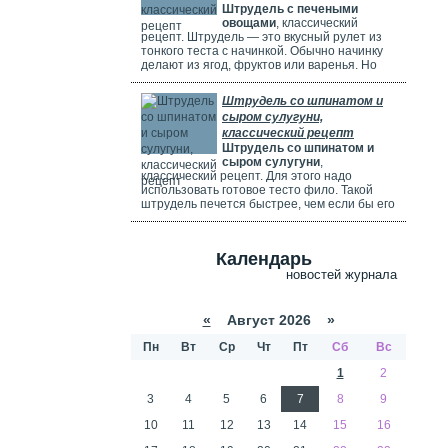
Штрудель с печеными
используете ягоды, посыпьте их ложкой
овощами
, классический
муки.
рецепт. Штрудель — это вкусный рулет из
тонкого теста с начинкой. Обычно начинку
делают из ягод, фруктов или варенья. Но
можно использовать и солёные начинки с
грибами, сыром, мясом или овощами. В этом
Штрудель со шпинатом и
рецепте начинка готовится из печёных
сыром сулугуни,
овощей: цуккини, сладкого перца, зелени и
классический рецепт
помидоров. В зависимости от времени года,
Штрудель со шпинатом и
в начинку можно добавить баклажаны, сыр,
сыром сулугуни
,
картофель, морковь или даже свёклу. Если
классический рецепт. Для этого надо
не хочется возиться с тестом, можно взять
использовать готовое тесто фило. Такой
готовое слоёное тесто или тесто фило.
штрудель печется быстрее, чем если бы его
делали из обычного теста. Чтобы корочка
была мягкой и не крошилась. Готовый
штрудель надо смазать сливками. Удачи
Календарь
вам в приготовлении сложного рецепта.
новостей журнала
«
Август 2026 »
Пн
Вт
Ср
Чт
Пт
Сб
Вс
1
2
3
4
5
6
7
8
9
10
11
12
13
14
15
16