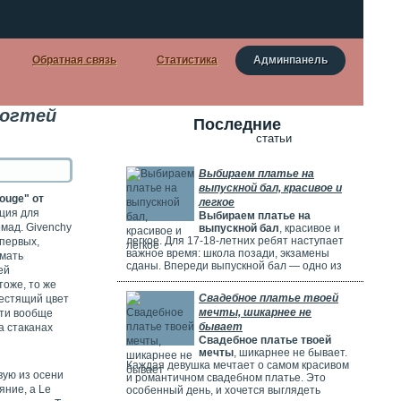
Обратная связь
Статистика
Админпанель
ногтей
Последние
статьи
Выбираем платье на
выпускной бал, красивое и
Rouge" от
легкое
кция для
Выбираем платье на
омад. Givеnсhу
выпускной бал
, красивое и
легкое. Для 17-18-летних ребят наступает
-первых,
важное время: школа позади, экзамены
имать
сданы. Впереди выпускной бал — одно из
ей
самых красивых и радостных событий.
тоже, то же
Особенно тщательно готовятся девушки.
Свадебное платье твоей
лестящий цвет
Они заранее думают о наряде, прическе,
мечты, шикарнее не
сти вообще
макияже и аксессуарах. Выпускной бал
бывает
а стаканах
можно сравнить с конкурсом красоты. Где
Свадебное платье твоей
девушки соревнуются, кто лучше выглядит.
мечты
, шикарнее не бывает.
Каждая девушка мечтает о самом красивом
овую из осени
и романтичном свадебном платье. Это
яние, а Lе
особенный день, и хочется выглядеть