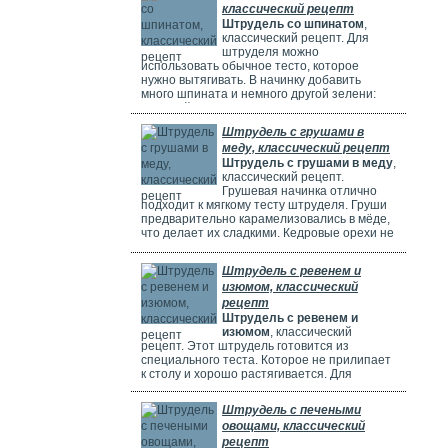
классический рецепт
Штрудель со шпинатом
,
классический рецепт. Для
штруделя можно
использовать обычное тесто, которое
нужно вытягивать. В начинку добавить
много шпината и немного другой зелени:
молодой лук, укроп и базилик. Шпинат
полезен, потому что в нем много витаминов,
Штрудель с грушами в
минералов и веществ, которые защищают
меду, классический рецепт
клетки. Он богат витаминами A, C, E и K,
Штрудель с грушами в меду
,
содержит кальций, который важен для зубов
классический рецепт.
и костей. И пищевые волокна, которые
Грушевая начинка отлично
подходит к мягкому тесту штруделя. Груши
предварительно карамелизовались в мёде,
что делает их сладкими. Кедровые орехи не
обязательны, можно использовать миндаль.
Ну вот теперь можете приготовить вкусный
Штрудель с ревенем и
рецепт штруделя.
изюмом, классический
рецепт
Штрудель с ревенем и
изюмом
, классический
рецепт. Этот штрудель готовится из
специального теста. Которое не прилипает
к столу и хорошо растягивается. Для
начинки мы взяли стебли ревеня. Они
придают выпечке кислый вкус и приятный
Штрудель с печеными
аромат, делают штрудель сочным и
овощами, классический
вкусным. Можно добавить в начинку
рецепт
клубнику, яблоки или грушу. Если