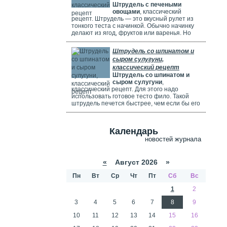
Штрудель с печеными
используете ягоды, посыпьте их ложкой
овощами
, классический
муки.
рецепт. Штрудель — это вкусный рулет из
тонкого теста с начинкой. Обычно начинку
делают из ягод, фруктов или варенья. Но
можно использовать и солёные начинки с
грибами, сыром, мясом или овощами. В этом
Штрудель со шпинатом и
рецепте начинка готовится из печёных
сыром сулугуни,
овощей: цуккини, сладкого перца, зелени и
классический рецепт
помидоров. В зависимости от времени года,
Штрудель со шпинатом и
в начинку можно добавить баклажаны, сыр,
сыром сулугуни
,
картофель, морковь или даже свёклу. Если
классический рецепт. Для этого надо
не хочется возиться с тестом, можно взять
использовать готовое тесто фило. Такой
готовое слоёное тесто или тесто фило.
штрудель печется быстрее, чем если бы его
делали из обычного теста. Чтобы корочка
была мягкой и не крошилась. Готовый
штрудель надо смазать сливками. Удачи
Календарь
вам в приготовлении сложного рецепта.
новостей журнала
«
Август 2026 »
Пн
Вт
Ср
Чт
Пт
Сб
Вс
1
2
3
4
5
6
7
8
9
10
11
12
13
14
15
16