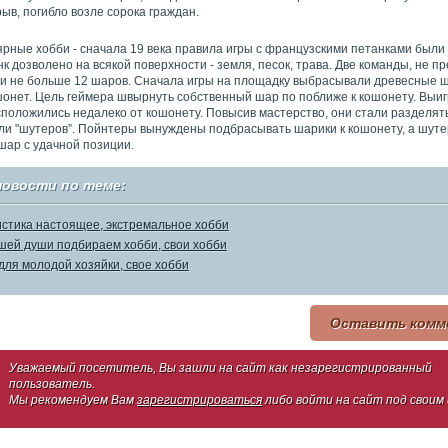
ыв, погибло возле сорока граждан.
рные хобби - сначала 19 века правила игры с французскими петанками были
нк дозволено на всякой поверхности - земля, песок, трава. Две команды, не п
ли не больше 12 шаров. Сначала игры на площадку выбрасывали древесные 
онет. Цель геймера швырнуть собственный шар по поближе к кошонету. Выигр
сположились недалеко от кошонету. Повысив мастерство, они стали разделят
или "шутеров”. Пойнтеры вынуждены подбрасывать шарики к кошонету, а шут
шар с удачной позиции.
новости по теме:
стика настоящее, экстремальное хобби
шей души подбираем хобби, свои хобби
для молодой хозяйки, свое хобби
Оставить комм
Уважаемый посетитель, Вы зашли на сайт как незарегистрированный
пользователь.
Мы рекомендуем Вам
зарегистрироваться
либо войти на сайт под своим