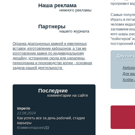
прогремел взр
Наша реклама
немного рекламы
Самые популя
Играть в пета
человек кида
Партнеры
заглавием кош
нашего журнала
кого шары ра
"пойнтеров” 
посторонний 
Огранка драгоценных камней и ювелирных
вставок, изготовление кабошонов, а так же
изготовление камня по индивидуальному
Другие 
дизайну, устранение скола или царапины,
переогранка и производство копии - основная
задача нашей деятельности.
Арбори
Для ва
Хобби 
Последние
комментарии на сайте
imperio
22.08.2024
Как успеть все за день рабочий, стадии
карьеры
Комментариев:
(1)