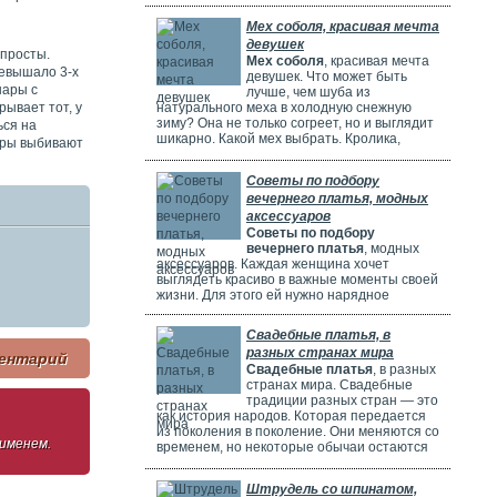
потрясающе! Но выбрать идеальное платье
может быть непросто. Раньше девушки
Мех соболя, красивая мечта
ходили по магазинам, смотрели каталоги и
девушек
искали платье в интернете. Сейчас это
 просты.
Мех соболя
, красивая мечта
проще благодаря онлайн-каталогам. Там
ревышало 3-х
девушек. Что может быть
можно найти много красивых нарядов от
шары с
лучше, чем шуба из
разных дизайнеров.
ывает тот, у
натурального меха в холодную снежную
зиму? Она не только согреет, но и выглядит
ься на
шикарно. Какой мех выбрать. Кролика,
еры выбивают
норку, горностая или соболя? Русские
женщины чаще всего выбирают шубы из
Советы по подбору
соболя. Они красивые, дорогие и выглядят
вечернего платья, модных
очень элегантно. Соболя называют
"Королем всех мехов". Это значит, что он
аксессуаров
самый шикарный и роскошный.
Советы по подбору
вечернего платья
, модных
аксессуаров. Каждая женщина хочет
выглядеть красиво в важные моменты своей
жизни. Для этого ей нужно нарядное
платье. В Москве огромный выбор таких
платьев. Вечерние платья в Москве очень
Свадебные платья, в
популярны. Потому что в городе много
разных странах мира
театров, клубов и других мест. Где можно
ентарий
Свадебные платья
, в разных
повеселиться или встретиться с друзьями.
странах мира. Свадебные
Также часто проходят праздничные
традиции разных стран — это
мероприятия, на которых нужно выглядеть
как история народов. Которая передается
элегантно.
из поколения в поколение. Они меняются со
 именем.
временем, но некоторые обычаи остаются
прежними. Особенно интересно. Как
невесты одеваются на свадьбу. И какие
Штрудель со шпинатом,
символы несут их наряды.