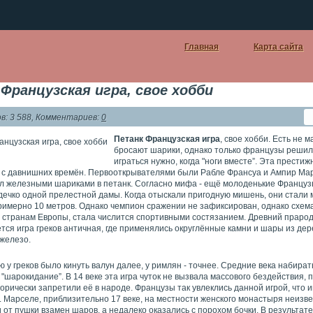
Главная
Карта сайта
Французская игра, свое хобби
: 3 588, Комментариев:
0
Петанк Французская игра
, свое хобби. Есть не м
бросают шарики, однако только французы решил
играться нужно, когда "ноги вместе”. Эта престиж
а с давнишних времён. Первооткрывателями были Рабле Франсуа и Ампир Мар
л железными шариками в петанк. Согласно мифа - ещё молоденькие Француз
дечко одной прелестной дамы. Когда отыскали пригодную мишень, они стали м
римерно 10 метров. Однако чемпион сражении не зафиксирован, однако схема
о странам Европы, стала числится спортивными состязанием. Древний праро
тся игра греков античная, где применялись округлённые камни и шары из дер
 железо.
 у греков было кинуть валун далее, у римлян - точнее. Средние века набират
"шарокидание”. В 14 веке эта игра чуток не вызвала массового бездействия, 
орически запретили её в народе. Французы так увлеклись данной игрой, что 
. Марселе, приблизительно 17 веке, на местности женского монастыря неизв
 от пушки взамен шаров, а недалеко оказались с порохом бочки. В результате