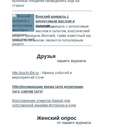
кулачные поединки проводились ещё на
старых
Венский шницель с
анчоусовым маслом и
салатом, ...
Венский шницель с анчоусовым
маслом и салатом, классический
рецепт. Шницель Венский, также известный как
шницель по-венски, является популярным
Друзья
нашего журнала
http://sochi.t0e.ru
- Афиша событий и
мероприятий Сочи
Обезболивающие крема (для депиляции,
тату, снятия тату)
Изготовление этикеток (бирок) для
собственной линейки футболок и худи
Женский опрос
от нашего журнала