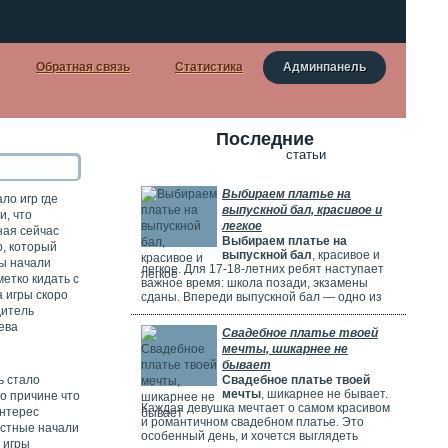
Обратная связь
Статистика
Админпанель
Последние
статьи
Выбираем платье на
ало игр где
выпускной бал, красивое и
и, что
легкое
ная сейчас
Выбираем платье на
, который
выпускной бал
, красивое и
ы начали
легкое. Для 17-18-летних ребят наступает
етко кидать с
важное время: школа позади, экзамены
 игры скоро
сданы. Впереди выпускной бал — одно из
дитель
самых красивых и радостных событий.
Особенно тщательно готовятся девушки.
ева
Свадебное платье твоей
Они заранее думают о наряде, прическе,
мечты, шикарнее не
макияже и аксессуарах. Выпускной бал
бывает
можно сравнить с конкурсом красоты. Где
ь стало
Свадебное платье твоей
девушки соревнуются, кто лучше выглядит.
мечты
, шикарнее не бывает.
по причине что
Каждая девушка мечтает о самом красивом
интерес
и романтичном свадебном платье. Это
естные начали
особенный день, и хочется выглядеть
 игры