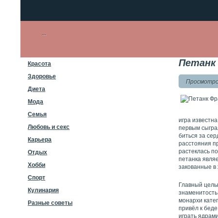
Петанк 
Красота
Здоровье
Просмотров
Диета
Мода
Семья
игра известн
Любовь и секс
первым сыгра
биться за сер
Карьера
расстояния п
растеклась п
Отдых
петанка являе
Хобби
закованные в
Спорт
Главный целью
Кулинария
знаменитость 
монархи катег
Разные советы
привёл к беде
играть ядрами