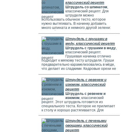
классический рецепт
Штрудель со шпинатом
,
классический рецепт. Для
штруделя можно
использовать обычное тесто, которое
нужно вытягивать. В начинку добавить
много шпината и немного другой зелени:
молодой лук, укроп и базилик. Шпинат
полезен, потому что в нем много витаминов,
Штрудель с грушами в
минералов и веществ, которые защищают
меду, классический рецепт
клетки. Он богат витаминами A, C, E и K,
Штрудель с грушами в меду
,
содержит кальций, который важен для зубов
классический рецепт.
и костей. И пищевые волокна, которые
Грушевая начинка отлично
подходит к мягкому тесту штруделя. Груши
предварительно карамелизовались в мёде,
что делает их сладкими. Кедровые орехи не
обязательны, можно использовать миндаль.
Ну вот теперь можете приготовить вкусный
Штрудель с ревенем и
рецепт штруделя.
изюмом, классический
рецепт
Штрудель с ревенем и
изюмом
, классический
рецепт. Этот штрудель готовится из
специального теста. Которое не прилипает
к столу и хорошо растягивается. Для
начинки мы взяли стебли ревеня. Они
придают выпечке кислый вкус и приятный
Штрудель с печеными
аромат, делают штрудель сочным и
овощами, классический
вкусным. Можно добавить в начинку
рецепт
клубнику, яблоки или грушу. Если