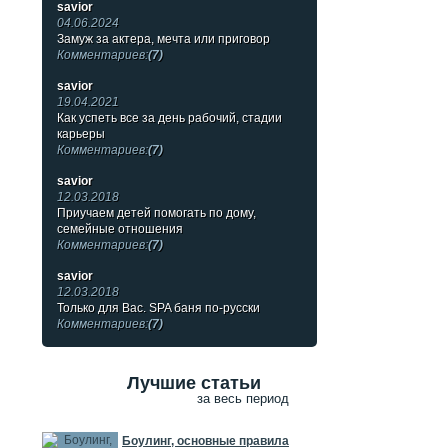
savior
04.06.2024
Замуж за актера, мечта или приговор
Комментариев:
(7)
savior
19.04.2021
Как успеть все за день рабочий, стадии
карьеры
Комментариев:
(7)
savior
12.03.2018
Приучаем детей помогать по дому,
семейные отношения
Комментариев:
(7)
savior
12.03.2018
Только для Вас. SPA баня по-русски
Комментариев:
(7)
Лучшие статьи
за весь период
Боулинг, основные правила