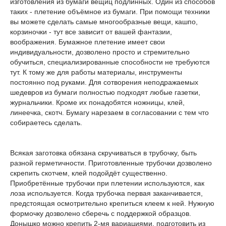
изготовления из бумаги вещиц подлинных. Один из способов
таких - плетение объёмное из бумаги. При помощи техники
вы можете сделать самые многообразные вещи, кашпо,
корзиночки - тут все зависит от вашей фантазии,
воображения. Бумажное плетение имеет свои
индивидуальности, дозволено просто и стремительно
обучиться, специализированные способности не требуются
тут. К тому же для работы материалы, инструменты
постоянно под руками. Для сотворения неподражаемых
шедевров из бумаги полностью подходят любые газетки,
журнальчики. Кроме их понадобятся ножницы, клей,
линеечка, скотч. Бумагу нарезаем в согласовании с тем что
собираетесь сделать.
Всякая заготовка обязана скручиваться в трубочку, быть
разной герметичности. Приготовленные трубочки дозволено
скрепить скотчем, клей подойдёт существенно.
Приобретённые трубочки при плетении используются, как
лоза используется. Когда трубочка первая заканчивается,
предстоящая осмотрительно крепиться клеем к ней. Нужную
формочку дозволено сберечь с поддержкой образцов.
Донышко можно крепить 2-мя вариациями, подготовить из