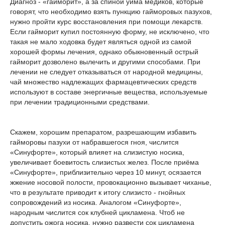
Диагноз - «гайморит», а за спиной уйма медиков, которые
говорят, что необходимо взять пункцию гайморовых пазухов,
нужно пройти курс восстановления при помощи лекарств.
Если гайморит купил постоянную форму, не исключено, что
такая не мало ходовка будет являться одной из самой
хорошей формы лечения, однако обыкновенный острый
гайморит дозволено вылечить и другими способами. При
лечении не следует отказываться от народной медицины,
чай множество надлежащих фармацевтических средств
используют в составе энергичные вещества, используемые
при лечении традиционными средствами.
Скажем, хорошим препаратом, разрешающим избавить
гайморовы пазухи от набравшегося гноя, числится
«Синуфорте», который влияет на слизистую носика,
увеличивает боевитость слизистых желез. После приёма
«Синуфорте», приблизительно через 10 минут, осязается
жжение носовой полости, провокационно вызывает чиханье,
что в результате приводит к итогу слизисто - гнойных
сопровождений из носика. Аналогом «Синуфорте»,
народным числится сок клубней цикламена. Чтоб не
допустить ожога носика, нужно развести сок цикламена