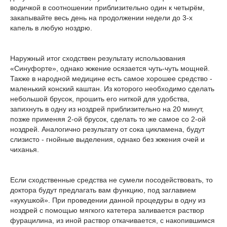
водичкой в соотношении приблизительно один к четырём,
закапывайте весь день на продолжении недели до 3-х
капель в любую ноздрю.
Наружный итог сходствен результату использования
«Синуфорте», однако жжение осязается чуть-чуть мощней.
Также в народной медицине есть самое хорошее средство -
маленький конский каштан. Из которого необходимо сделать
небольшой брусок, прошить его ниткой для удобства,
запихнуть в одну из ноздрей приблизительно на 20 минут,
позже применяя 2-ой брусок, сделать то же самое со 2-ой
ноздрей. Аналогично результату от сока цикламена, будут
слизисто - гнойные выделения, однако без жжения очей и
чиханья.
Если сходственные средства не сумели посодействовать, то
доктора будут предлагать вам функцию, под заглавием
«кукушкой». При проведении данной процедуры в одну из
ноздрей с помощью мягкого катетера заливается раствор
фурацилина, из иной раствор откачивается, с накопившимся