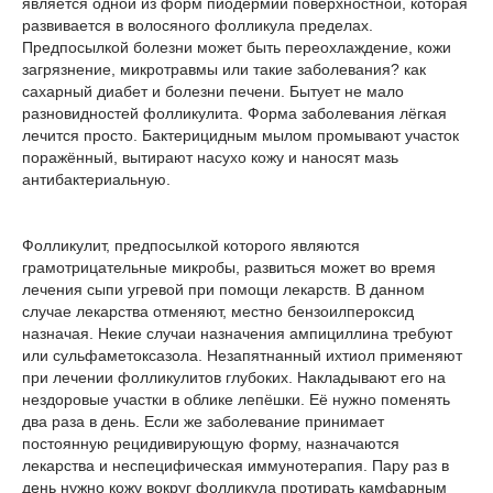
является одной из форм пиодермии поверхностной, которая
развивается в волосяного фолликула пределах.
Предпосылкой болезни может быть переохлаждение, кожи
загрязнение, микротравмы или такие заболевания? как
сахарный диабет и болезни печени. Бытует не мало
разновидностей фолликулита. Форма заболевания лёгкая
лечится просто. Бактерицидным мылом промывают участок
поражённый, вытирают насухо кожу и наносят мазь
антибактериальную.
Фолликулит, предпосылкой которого являются
грамотрицательные микробы, развиться может во время
лечения сыпи угревой при помощи лекарств. В данном
случае лекарства отменяют, местно бензоилпероксид
назначая. Некие случаи назначения ампициллина требуют
или сульфаметоксазола. Незапятнанный ихтиол применяют
при лечении фолликулитов глубоких. Накладывают его на
нездоровые участки в облике лепёшки. Её нужно поменять
два раза в день. Если же заболевание принимает
постоянную рецидивирующую форму, назначаются
лекарства и неспецифическая иммунотерапия. Пару раз в
день нужно кожу вокруг фолликула протирать камфарным