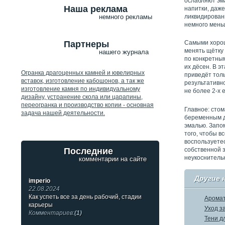
ослабляют эм
Наша реклама
напитки, даже
ликвидировани
немного рекламы
немного мень
Партнеры
Самыми хорош
менять щётку 
нашего журнала
по конкретным
их дёсен. В э
Огранка драгоценных камней и ювелирных
приведёт толь
вставок, изготовление кабошонов, а так же
результативн
изготовление камня по индивидуальному
не более 2-х 
дизайну, устранение скола или царапины,
переогранка и производство копии - основная
Главное: сто
задача нашей деятельности.
беременным д
эмалью. Запом
того, чтобы в
воспользуетес
Последние
собственной з
неукоснительн
комментарии на сайте
Другие 
imperio
22.08.2024
Как успеть все за день рабочий, стадии
Аромат
карьеры
Уход з
Комментариев:
(1)
Тени д