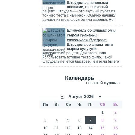
Штрудель с печеными
используете ягоды, посыпьте их ложкой
овощами
, классический
муки.
рецепт. Штрудель — это вкусный рулет из
тонкого теста с начинкой. Обычно начинку
делают из ягод, фруктов или варенья. Но
можно использовать и солёные начинки с
грибами, сыром, мясом или овощами. В этом
Штрудель со шпинатом и
рецепте начинка готовится из печёных
сыром сулугуни,
овощей: цуккини, сладкого перца, зелени и
классический рецепт
помидоров. В зависимости от времени года,
Штрудель со шпинатом и
в начинку можно добавить баклажаны, сыр,
сыром сулугуни
,
картофель, морковь или даже свёклу. Если
классический рецепт. Для этого надо
не хочется возиться с тестом, можно взять
использовать готовое тесто фило. Такой
готовое слоёное тесто или тесто фило.
штрудель печется быстрее, чем если бы его
делали из обычного теста. Чтобы корочка
была мягкой и не крошилась. Готовый
штрудель надо смазать сливками. Удачи
Календарь
вам в приготовлении сложного рецепта.
новостей журнала
«
Август 2026 »
Пн
Вт
Ср
Чт
Пт
Сб
Вс
1
2
3
4
5
6
7
8
9
10
11
12
13
14
15
16