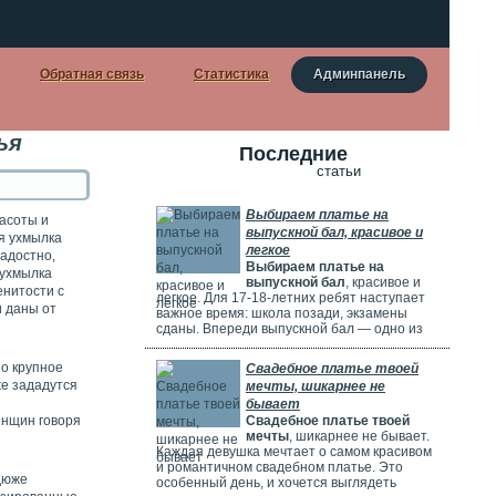
Обратная связь
Статистика
Админпанель
ья
Последние
статьи
Выбираем платье на
расоты и
выпускной бал, красивое и
я ухмылка
легкое
радостно,
Выбираем платье на
 ухмылка
выпускной бал
, красивое и
енитости с
легкое. Для 17-18-летних ребят наступает
и даны от
важное время: школа позади, экзамены
сданы. Впереди выпускной бал — одно из
самых красивых и радостных событий.
Особенно тщательно готовятся девушки.
но крупное
Свадебное платье твоей
Они заранее думают о наряде, прическе,
же зададутся
мечты, шикарнее не
макияже и аксессуарах. Выпускной бал
бывает
можно сравнить с конкурсом красоты. Где
енщин говоря
Свадебное платье твоей
девушки соревнуются, кто лучше выглядит.
мечты
, шикарнее не бывает.
Каждая девушка мечтает о самом красивом
и романтичном свадебном платье. Это
 дюже
особенный день, и хочется выглядеть