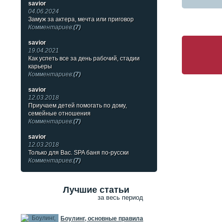
savior
04.06.2024
Замуж за актера, мечта или приговор
Комментариев:
(7)
savior
19.04.2021
Как успеть все за день рабочий, стадии
карьеры
Комментариев:
(7)
savior
12.03.2018
Приучаем детей помогать по дому,
семейные отношения
Комментариев:
(7)
savior
12.03.2018
Только для Вас. SPA баня по-русски
Комментариев:
(7)
Лучшие статьи
за весь период
Боулинг, основные правила