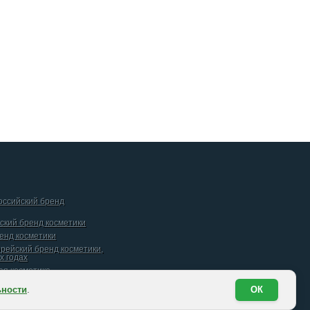
российский бренд
йский бренд косметики
ренд косметики
орейский бренд косметики,
х годах
кая косметика
ьности
.
ОК