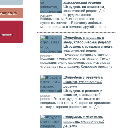
классический рецепт
Штрудель со шпинатом
,
классический рецепт. Для
ентарий
штруделя можно
использовать обычное тесто, которое
нужно вытягивать. В начинку добавить
много шпината и немного другой зелени:
молодой лук, укроп и базилик. Шпинат
 именем.
полезен, потому что в нем много витаминов,
Штрудель с грушами в
минералов и веществ, которые защищают
меду, классический рецепт
клетки. Он богат витаминами A, C, E и K,
Штрудель с грушами в меду
,
содержит кальций, который важен для зубов
классический рецепт.
и костей. И пищевые волокна, которые
Грушевая начинка отлично
подходит к мягкому тесту штруделя. Груши
предварительно карамелизовались в мёде,
что делает их сладкими. Кедровые орехи не
обязательны, можно использовать миндаль.
Ну вот теперь можете приготовить вкусный
Штрудель с ревенем и
рецепт штруделя.
изюмом, классический
рецепт
Штрудель с ревенем и
изюмом
, классический
рецепт. Этот штрудель готовится из
специального теста. Которое не прилипает
к столу и хорошо растягивается. Для
начинки мы взяли стебли ревеня. Они
придают выпечке кислый вкус и приятный
Штрудель с печеными
аромат, делают штрудель сочным и
овощами, классический
вкусным. Можно добавить в начинку
рецепт
клубнику, яблоки или грушу. Если