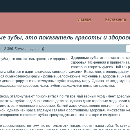
Главная
Карта сайта
е зубы, это показатель красоты и здоров
: 2 396, Комментариев:
0
Здоровые зубы
, это показатель к
здоровья. Искренняя и приветлива
способна творить чудеса. Чай так 
ем улыбаться и дарить каждому сияющие ухмылки. Возможно, «голливудская»
ься обыкновенном красы - ровные, белоснежные, ухоженные, здоровые. Знам
 демонстрируют свои жемчужные зубки каждому миру. Однако не каждому он
 поддержание здоровья, красы зубов расходуются немалые средства.
дному эталону умеют приблизиться почти все, чай верный уход имеет доволь
потать о зубах надобно с самого детства, однако даже взрослые люди, если 
 иметь великолепные и здоровые. Всякий даме существенно постоянно быть
ной, однако чай краса впрямую связана с состоянием здоровья. Множество ж
нехорошего состояния зубов, сразу задумываются о сахаре и сладостях.
е совсем верно, потому что не только эти товары портят наши зубы. По сути