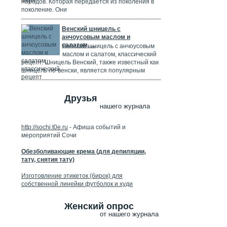
народов. Которая передается из поколения в
поколение. Они
Венский шницель с
анчоусовым маслом и
салатом, ...
Венский шницель с анчоусовым
маслом и салатом, классический
рецепт. Шницель Венский, также известный как
шницель по-венски, является популярным
Друзья
нашего журнала
http://sochi.t0e.ru
- Афиша событий и
мероприятий Сочи
Обезболивающие крема (для депиляции,
тату, снятия тату)
Изготовление этикеток (бирок) для
собственной линейки футболок и худи
Женский опрос
от нашего журнала