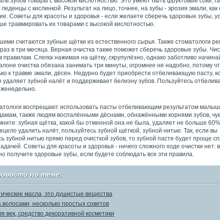
аль зубов товары с высокой кислотностью. Это умеют быть фруктовые соки, 
 леденцы с кислинкой. Результат на лицо, точнее, на зубы - эрозия эмали, как
е. Советы для красоты и здоровья - если желаете сберечь здоровые зубы, у
ше травмировать их товарами с высокой кислотностью.
ими считаются зубные щётки из естественного сырья. Также стоматологи р
раз в три месяца. Верная очистка также поможет сберечь здоровые зубы. Чис
 правилам. Слегка нажимая на щётку, скрупулёзно, однако заботливо начин
талоне очистка обязана занимать три минуты, огромнее не надобно, потому чт
ко к травме эмали, дёсен. Недурно будет приобрести отбеливающую пасту, к
о удаляет зубной налёт и поддерживает белизну зубов. Пользуйтесь отбели
еженедельно.
матологи воспрещают использовать пасты отбеливающим результатом малы
амам, также людям воспалёнными дёснами, обнажёнными корнями зубов, чу
ните: зубная щётка, какой бы отменной она не была, удаляет не больше 60%
сецело удалить налёт, пользуйтесь зубной щёткой, зубной нитью. Так, если вы
ь зубной нитью прямо перед очисткой зубов, то зубной пасте будет проще сп
адачей. Советы для красоты и здоровья - ничего сложного ходе очистки нет: 
о получите здоровые зубы, если будете соблюдать все эти правила.
новости по теме:
ические масла, это душистые вещества
а волосами, несколько простых советов
ля век, средство декоративной косметики