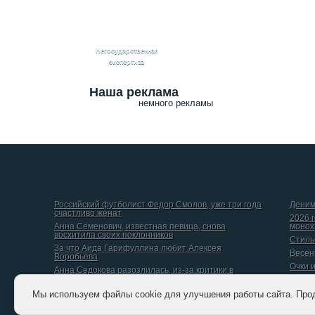
Негосударственная
экспертиза
Наша реклама
немного рекламы
Российский футболист Федор Смолов, уже три года
Деним
счастливо женат
2026 
Анна Семенович, известная певица, снова
монох
восхитила своих поклонников
Стиль
За что Аида Гарифуллина любит Алексея
Весен
Воробьева
Очки 
Анна Седокова разозлилась, из-за критики в
интернете
Даниил Вершинин, рассказал о том, какой он видит
Мы используем файлы cookie для улучшения работы сайта. Про
идеальную женщину