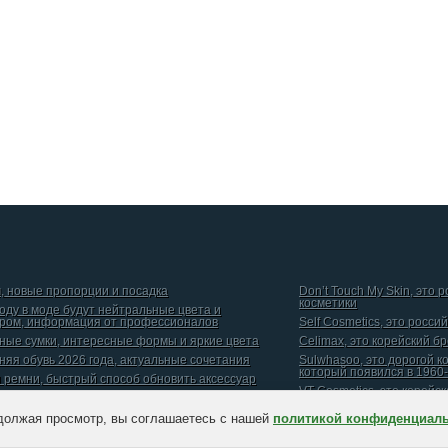
, новые пропорции и посадка
Don’t Touch My Skin, это 
косметики
году в моде будут нейтральные цвета и
ром, информация от профессионалов
Self Cosmetics, это росси
ные сумки, интересные формы и яркие цвета
Celimax, это корейский б
няя обувь 2026 года, актуальные сочетания
Sulwhasoo, это дорогой к
который появился в 1960-
и ремни, быстрый способ обновить аксессуар
VT Cosmetics, это корейс
должая просмотр, вы соглашаетесь с нашей
политикой конфиденциал