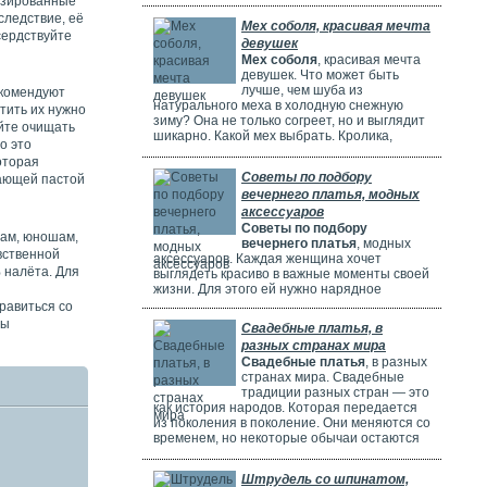
газированные
потрясающе! Но выбрать идеальное платье
может быть непросто. Раньше девушки
 следствие, её
Мех соболя, красивая мечта
ходили по магазинам, смотрели каталоги и
сердствуйте
девушек
искали платье в интернете. Сейчас это
Мех соболя
, красивая мечта
проще благодаря онлайн-каталогам. Там
девушек. Что может быть
можно найти много красивых нарядов от
лучше, чем шуба из
екомендуют
разных дизайнеров.
натурального меха в холодную снежную
тить их нужно
зиму? Она не только согреет, но и выглядит
айте очищать
шикарно. Какой мех выбрать. Кролика,
о это
норку, горностая или соболя? Русские
оторая
женщины чаще всего выбирают шубы из
Советы по подбору
вающей пастой
соболя. Они красивые, дорогие и выглядят
вечернего платья, модных
очень элегантно. Соболя называют
"Королем всех мехов". Это значит, что он
аксессуаров
самый шикарный и роскошный.
Советы по подбору
шам, юношам,
вечернего платья
, модных
вственной
аксессуаров. Каждая женщина хочет
 налёта. Для
выглядеть красиво в важные моменты своей
жизни. Для этого ей нужно нарядное
платье. В Москве огромный выбор таких
равиться со
платьев. Вечерние платья в Москве очень
вы
Свадебные платья, в
популярны. Потому что в городе много
разных странах мира
театров, клубов и других мест. Где можно
Свадебные платья
, в разных
повеселиться или встретиться с друзьями.
странах мира. Свадебные
Также часто проходят праздничные
традиции разных стран — это
мероприятия, на которых нужно выглядеть
как история народов. Которая передается
элегантно.
из поколения в поколение. Они меняются со
временем, но некоторые обычаи остаются
прежними. Особенно интересно. Как
невесты одеваются на свадьбу. И какие
Штрудель со шпинатом,
символы несут их наряды.