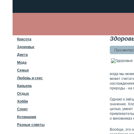
Здоровы
Красота
Здоровье
Просмотров
Диета
Мода
Семья
когда мы мож
Любовь и секс
может считат
наслаждением
Карьера
природы - на
Отдых
Однако к звёз
Хобби
значение. Хло
целью, умеют
Спорт
привлекатель
Кулинария
о виновниках 
Разные советы
Вообще, это н