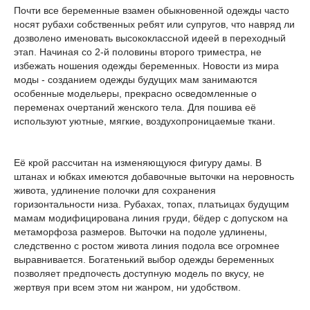
Почти все беременные взамен обыкновенной одежды часто
носят рубахи собственных ребят или супругов, что навряд ли
дозволено именовать высококлассной идеей в переходный
этап. Начиная со 2-й половины второго триместра, не
избежать ношения одежды беременных. Новости из мира
моды - созданием одежды будущих мам занимаются
особенные модельеры, прекрасно осведомленные о
переменах очертаний женского тела. Для пошива её
используют уютные, мягкие, воздухопроницаемые ткани.
Её крой рассчитан на изменяющуюся фигуру дамы. В
штанах и юбках имеются добавочные выточки на неровность
живота, удлинение полочки для сохранения
горизонтальности низа. Рубахах, топах, платьицах будущим
мамам модифицирована линия груди, бёдер с допуском на
метаморфоза размеров. Выточки на подоле удлинены,
следственно с ростом живота линия подола все огромнее
выравнивается. Богатенький выбор одежды беременных
позволяет предпочесть доступную модель по вкусу, не
жертвуя при всем этом ни жанром, ни удобством.