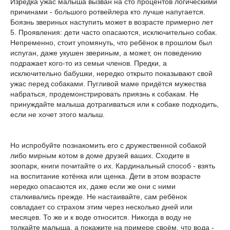
Изредка ужас малыша вызван на сто процентов логическими
причинами - большого ротвейлера кто лучше напугается.
Боязнь звериных наступить может в возрасте примерно лет
5. Проявления: дети часто опасаются, исключительно собак.
Непременно, стоит упомянуть, что ребёнок в прошлом был
испуган, даже укушен звериным, а может, он поведению
подражает кого-то из семьи членов. Предки, а
исключительно бабушки, нередко открыто показывают свой
ужас перед собаками. Пугливой маме придётся мужества
набраться, продемонстрировать приязнь к собакам. Не
принуждайте малыша дотрагиваться или к собаке подходить,
если не хочет этого малыш.
Но испробуйте познакомить его с дружественной собакой
либо мирным котом в доме друзей ваших. Сходите в
зоопарк, книги почитайте о их. Кардинальный способ - взять
на воспитание котёнка или щенка. Дети в этом возрасте
нередко опасаются их, даже если же они с ними
сталкивались прежде. Не настаивайте, сам ребёнок
совладает со страхом этим через несколько дней или
месяцев. То же и к воде относится. Никогда в воду не
толкайте малыша, а покажите на примере своём, что вода -