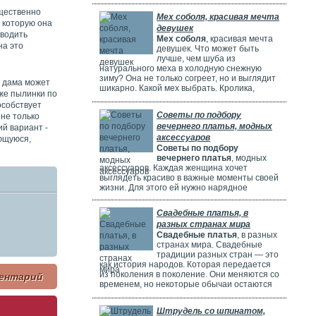
потрясающе! Но выбрать идеальное платье
может быть непросто. Раньше девушки
ущественно
Мех соболя, красивая мечта
ходили по магазинам, смотрели каталоги и
 которую она
девушек
искали платье в интернете. Сейчас это
аводить
Мех соболя
, красивая мечта
проще благодаря онлайн-каталогам. Там
на это
девушек. Что может быть
можно найти много красивых нарядов от
лучше, чем шуба из
разных дизайнеров.
натурального меха в холодную снежную
зиму? Она не только согреет, но и выглядит
и дама может
шикарно. Какой мех выбрать. Кролика,
 же пылинки по
норку, горностая или соболя? Русские
особствует
женщины чаще всего выбирают шубы из
Советы по подбору
 не только
соболя. Они красивые, дорогие и выглядят
вечернего платья, модных
очень элегантно. Соболя называют
ий вариант -
"Королем всех мехов". Это значит, что он
аксессуаров
ющуюся,
самый шикарный и роскошный.
Советы по подбору
вечернего платья
, модных
аксессуаров. Каждая женщина хочет
выглядеть красиво в важные моменты своей
жизни. Для этого ей нужно нарядное
платье. В Москве огромный выбор таких
платьев. Вечерние платья в Москве очень
Свадебные платья, в
популярны. Потому что в городе много
разных странах мира
театров, клубов и других мест. Где можно
Свадебные платья
, в разных
повеселиться или встретиться с друзьями.
странах мира. Свадебные
Также часто проходят праздничные
традиции разных стран — это
мероприятия, на которых нужно выглядеть
как история народов. Которая передается
элегантно.
из поколения в поколение. Они меняются со
ентарий
временем, но некоторые обычаи остаются
прежними. Особенно интересно. Как
невесты одеваются на свадьбу. И какие
Штрудель со шпинатом,
символы несут их наряды.