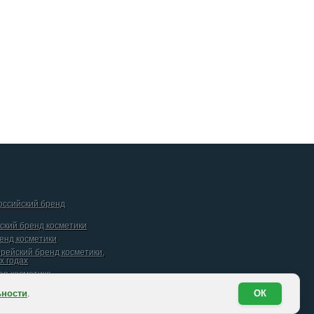
российский бренд
йский бренд косметики
ренд косметики
орейский бренд косметики,
х годах
кая косметика
ьности
.
ОК