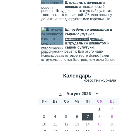
Штрудель с печеными
используете ягоды, посыпьте их ложкой
овощами
, классический
муки.
рецепт. Штрудель — это вкусный рулет из
тонкого теста с начинкой. Обычно начинку
делают из ягод, фруктов или варенья. Но
можно использовать и солёные начинки с
грибами, сыром, мясом или овощами. В этом
Штрудель со шпинатом и
рецепте начинка готовится из печёных
сыром сулугуни,
овощей: цуккини, сладкого перца, зелени и
классический рецепт
помидоров. В зависимости от времени года,
Штрудель со шпинатом и
в начинку можно добавить баклажаны, сыр,
сыром сулугуни
,
картофель, морковь или даже свёклу. Если
классический рецепт. Для этого надо
не хочется возиться с тестом, можно взять
использовать готовое тесто фило. Такой
готовое слоёное тесто или тесто фило.
штрудель печется быстрее, чем если бы его
делали из обычного теста. Чтобы корочка
была мягкой и не крошилась. Готовый
штрудель надо смазать сливками. Удачи
Календарь
вам в приготовлении сложного рецепта.
новостей журнала
«
Август 2026 »
Пн
Вт
Ср
Чт
Пт
Сб
Вс
1
2
3
4
5
6
7
8
9
10
11
12
13
14
15
16