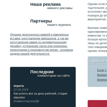
Наша реклама
Однако если 
тщательнее, р
немного рекламы
исполняет мех
порядок до уп
мероприятие.
Партнеры
нашего журнала
Крепкие семе
единовременно
Огранка драгоценных камней и ювелирных
комнатам, то 
вставок, изготовление кабошонов, а так же
больше кропот
изготовление камня по индивидуальному
лишь не делат
дизайну, устранение скола или царапины,
тихо ежеднев
переогранка и производство копии - основная
однако генера
задача нашей деятельности.
Другие 
Если у
Последние
Выбира
комментарии на сайте
Влияни
imperio
22.08.2024
Как успеть все за день рабочий, стадии
карьеры
Комментариев:
(1)