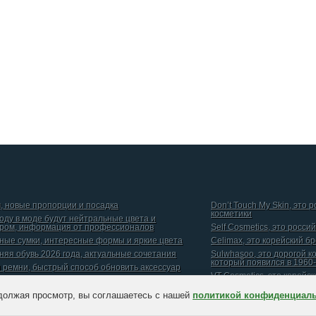
, новые пропорции и посадка
Don’t Touch My Skin, это 
косметики
году в моде будут нейтральные цвета и
ром, информация от профессионалов
Self Cosmetics, это росси
ные сумки, интересные формы и яркие цвета
Celimax, это корейский б
няя обувь 2026 года, актуальные сочетания
Sulwhasoo, это дорогой к
который появился в 1960-
и ремни, быстрый способ обновить аксессуар
VT Cosmetics, это корейс
должая просмотр, вы соглашаетесь с нашей
политикой конфиденциал