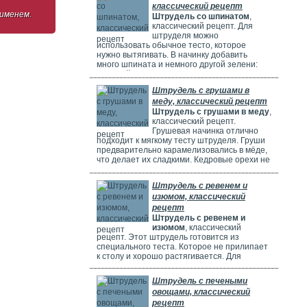
классический рецепт
 именем.
Штрудель со шпинатом
,
классический рецепт. Для
штруделя можно
использовать обычное тесто, которое
нужно вытягивать. В начинку добавить
много шпината и немного другой зелени:
молодой лук, укроп и базилик. Шпинат
полезен, потому что в нем много витаминов,
Штрудель с грушами в
минералов и веществ, которые защищают
меду, классический рецепт
клетки. Он богат витаминами A, C, E и K,
Штрудель с грушами в меду
,
содержит кальций, который важен для зубов
классический рецепт.
и костей. И пищевые волокна, которые
Грушевая начинка отлично
подходит к мягкому тесту штруделя. Груши
предварительно карамелизовались в мёде,
что делает их сладкими. Кедровые орехи не
обязательны, можно использовать миндаль.
Ну вот теперь можете приготовить вкусный
Штрудель с ревенем и
рецепт штруделя.
изюмом, классический
рецепт
Штрудель с ревенем и
изюмом
, классический
рецепт. Этот штрудель готовится из
специального теста. Которое не прилипает
к столу и хорошо растягивается. Для
начинки мы взяли стебли ревеня. Они
придают выпечке кислый вкус и приятный
Штрудель с печеными
аромат, делают штрудель сочным и
овощами, классический
вкусным. Можно добавить в начинку
рецепт
клубнику, яблоки или грушу. Если