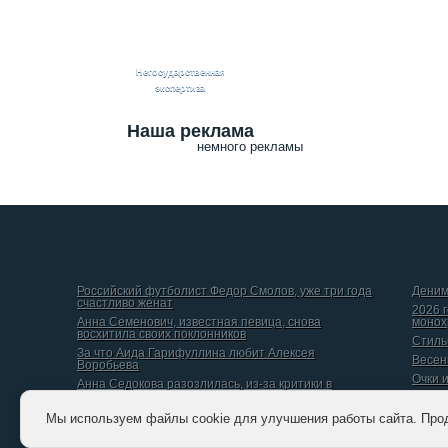
Негосударственная
экспертиза
Наша реклама
немного рекламы
Российский футболист Федор Смолов, уже три года
Деним
счастливо женат
2026 
Анна Семенович, известная певица, снова
монох
восхитила своих поклонников
Стиль
За что Аида Гарифуллина любит Алексея
Весен
Воробьева
Очки 
Анна Седокова разозлилась, из-за критики в
интернете
Даниил Вершинин, рассказал о том, какой он видит
Мы используем файлы cookie для улучшения работы сайта. Про
идеальную женщину