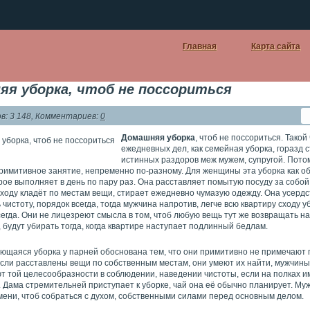
Главная
Карта сайта
я уборка, чтоб не поссориться
: 3 148, Комментариев:
0
Домашняя уборка
, чтоб не поссориться. Такой
ежедневных дел, как семейная уборка, горазд 
истинных раздоров меж мужем, супругой. Потом
 примитивное занятие, непременно по-разному. Для женщины эта уборка как 
рое выполняет в день по пару раз. Она расставляет помытую посуду за собо
ходу кладёт по местам вещи, стирает ежедневно чумазую одежду. Она усердс
чистоту, порядок всегда, тогда мужчина напротив, легче всю квартиру сходу у
сегда. Они не лицезреют смысла в том, чтоб любую вещь тут же возвращать 
 будут убирать тогда, когда квартире наступает подлинный бедлам.
ающаяся уборка у парней обоснована тем, что они примитивно не примечают
 Если расставлены вещи по собственным местам, они умеют их найти, мужчин
т той целесообразности в соблюдении, наведении чистоты, если на полках и
 Дама стремительней приступает к уборке, чай она её обычно планирует. М
мени, чтоб собраться с духом, собственными силами перед основным делом.