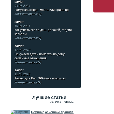
savior
04.06.2024
Замуж за актера, мечта или приговор
Комментариев:
(7)
savior
19.04.2021
Как успеть все за день рабочий, стадии
карьеры
Комментариев:
(7)
savior
12.03.2018
Приучаем детей помогать по дому,
семейные отношения
Комментариев:
(7)
savior
12.03.2018
Только для Вас. SPA баня по-русски
Комментариев:
(7)
Лучшие статьи
за весь период
Боулинг, основные правила