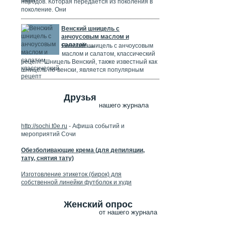
народов. Которая передается из поколения в
поколение. Они
Венский шницель с
анчоусовым маслом и
салатом, ...
Венский шницель с анчоусовым
маслом и салатом, классический
рецепт. Шницель Венский, также известный как
шницель по-венски, является популярным
Друзья
нашего журнала
http://sochi.t0e.ru
- Афиша событий и
мероприятий Сочи
Обезболивающие крема (для депиляции,
тату, снятия тату)
Изготовление этикеток (бирок) для
собственной линейки футболок и худи
Женский опрос
от нашего журнала