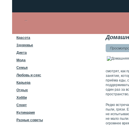
Домашня
Красота
Здоровье
Просмотров
Диета
Мода
Семья
смотрят, как
Любовь и секс
занятие, кото
приёма еды, с
Карьера
поддерживать 
один раз за в
Отдых
пространство,
Хобби
Редко встреч
Спорт
пыли, грязи.
Кулинария
не испытываю
не мало пыли.
Разные советы
огромнее вре