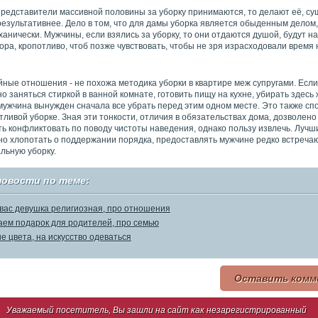
представители массивной половины за уборку принимаются, то делают её, с
езультативнее. Дело в том, что для дамы уборка является обыденным делом,
анически. Мужчины, если взялись за уборку, то они отдаются душой, будут н
ора, кропотливо, чтоб позже чувствовать, чтобы не зря израсходовали время 
йные отношения - не похожа методика уборки в квартире меж супругами. Есл
 заняться стиркой в ванной комнате, готовить пищу на кухне, убирать здесь
мужчина вынужден сначала все убрать перед этим одном месте. Это также сп
ливой уборке. Зная эти тонкости, отличия в обязательствах дома, дозволено
ь конфликтовать по поводу чистоты наведения, однако пользу извлечь. Лучш
но хлопотать о поддержании порядка, предоставлять мужчине редко встреча
льную уборку.
новости по теме:
 вас девушка религиозная, про отношения
ем подарок для родителей, про семью
е цвета, на искусство одеваться
Оставить комм
Уважаемый посетитель, Вы зашли на сайт как незарегистрированный