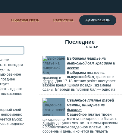
Обратная связь
Статистика
Админпанель
Последние
статьи
Выбираем платье на
 части
выпускной бал, красивое и
стать поводом
легкое
у, что
Выбираем платье на
обыкновенное
выпускной бал
, красивое и
й позднее
легкое. Для 17-18-летних ребят наступает
твует
важное время: школа позади, экзамены
брать, однако
сданы. Впереди выпускной бал — одно из
на положенное
самых красивых и радостных событий.
Особенно тщательно готовятся девушки.
Свадебное платье твоей
Они заранее думают о наряде, прическе,
мечты, шикарнее не
макияже и аксессуарах. Выпускной бал
 первый слой
бывает
можно сравнить с конкурсом красоты. Где
ы непременно
Свадебное платье твоей
девушки соревнуются, кто лучше выглядит.
мечты
, шикарнее не бывает.
меется мусор,
Каждая девушка мечтает о самом красивом
ужчине надобно
и романтичном свадебном платье. Это
особенный день, и хочется выглядеть