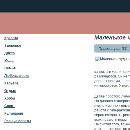
Маленькое 
Красота
Здоровье
Просмотров: 531,
Диета
Мода
Семья
капризы и увеличени
Любовь и секс
различаются. Он не т
дергает ногами, пере
Карьера
интересуется. У него
Отдых
Далее простого любо
Хобби
Но диагноз «гиперак
нужно именно к нему.
Спорт
работа с гиперактив
Кулинария
верно следовать реж
всех правил и норм, 
Разные советы
Не считая того, точ
альтернативное, не 