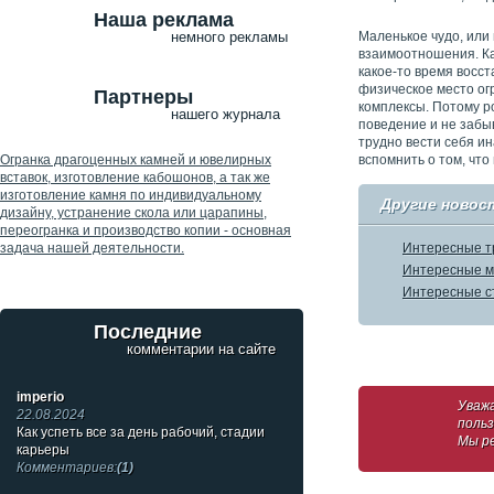
Наша реклама
Маленькое чудо, или 
немного рекламы
взаимоотношения. Каз
какое-то время восс
физическое место ог
Партнеры
комплексы. Потому р
нашего журнала
поведение и не забыв
трудно вести себя ин
вспомнить о том, чт
Огранка драгоценных камней и ювелирных
вставок, изготовление кабошонов, а так же
изготовление камня по индивидуальному
Другие новос
дизайну, устранение скола или царапины,
переогранка и производство копии - основная
задача нашей деятельности.
Интересные тр
Интересные мо
Интересные ст
Последние
комментарии на сайте
imperio
Уваж
22.08.2024
поль
Как успеть все за день рабочий, стадии
Мы р
карьеры
Комментариев:
(1)