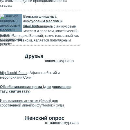
кулачные поединки проводились ещё на
старых
Венский шницель с
анчоусовым маслом и
салатом, ...
Венский шницель с анчоусовым
маслом и салатом, классический
рецепт. Шницель Венский, также известный как
шницель по-венски, является популярным
Друзья
нашего журнала
http://sochi.t0e.ru
- Афиша событий и
мероприятий Сочи
Обезболивающие крема (для депиляции,
тату, снятия тату)
Изготовление этикеток (бирок) для
собственной линейки футболок и худи
Женский опрос
от нашего журнала