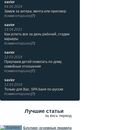
savior
04.06.2024
Замуж за актера, мечта или приговор
Комментариев:
(7)
savior
19.04.2021
Как успеть все за день рабочий, стадии
карьеры
Комментариев:
(7)
savior
12.03.2018
Приучаем детей помогать по дому,
семейные отношения
Комментариев:
(7)
savior
12.03.2018
Только для Вас. SPA баня по-русски
Комментариев:
(7)
Лучшие статьи
за весь период
Боулинг, основные правила