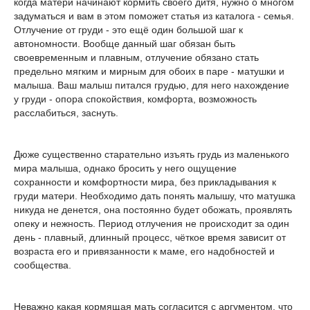
когда матери начинают кормить своего дитя, нужно о многом
задуматься и вам в этом поможет статья из каталога - семья.
Отлучение от груди - это ещё один большой шаг к
автономности. Вообще данный шаг обязан быть
своевременным и плавным, отлучение обязано стать
предельно мягким и мирным для обоих в паре - матушки и
малыша. Ваш малыш питался грудью, для него нахождение
у груди - опора спокойствия, комфорта, возможность
расслабиться, заснуть.
Дюже существенно старательно изъять грудь из маленького
мира малыша, однако бросить у него ощущение
сохранности и комфортности мира, без прикладывания к
груди матери. Необходимо дать понять малышу, что матушка
никуда не денется, она постоянно будет обожать, проявлять
опеку и нежность. Период отлучения не происходит за один
день - плавный, длинный процесс, чёткое время зависит от
возраста его и привязанности к маме, его надобностей и
сообщества.
Неважно какая кормящая мать согласится с аргументом, что