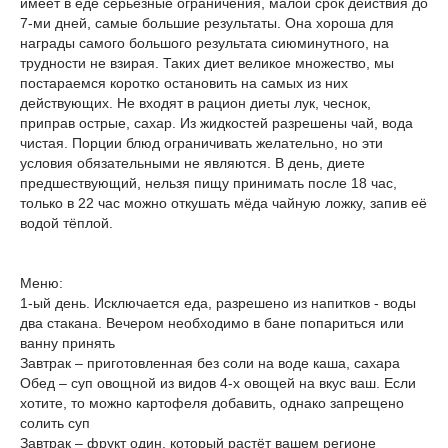
имеет в еде серьёзные ограничения, малой срок действия до
7-ми дней, самые большие результаты. Она хороша для
награды самого большого результата сиюминутного, на
трудности не взирая. Таких диет великое множество, мы
постараемся коротко остановить на самых из них
действующих. Не входят в рацион диеты лук, чеснок,
приправ острые, сахар. Из жидкостей разрешены чай, вода
чистая. Порции блюд ограничивать желательно, но эти
условия обязательными не являются. В день, диете
предшествующий, нельзя пищу принимать после 18 час,
только в 22 час можно откушать мёда чайную ложку, запив её
водой тёплой.
Меню:
1-ый день. Исключается еда, разрешено из напитков - воды
два стакана. Вечером необходимо в бане попариться или
ванну принять
Завтрак – приготовленная без соли на воде каша, сахара
Обед – суп овощной из видов 4-х овощей на вкус ваш. Если
хотите, то можно картофеля добавить, однако запрещено
солить суп
Завтрак – фрукт один, который растёт вашем регионе