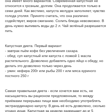
она имеет много вариантов. Современная капустная не
относится к грозным, долгим. Она продолжается только в
семи дней. Как вестимо, капуста желудок заполняет, чувство
голода утоляя. Принято считать, что она различно
содействует, жиров сжиганию. Солить блюда невозможно. В
день нужно выпивать воды до 2 л. Чай зелёный разрешается
пить.
Капустная диета. Первый вариант
- завтрак пьём кофе без увеличения сахара.
- обед: суп капустный или капуста с ложкой 1 масла
растительного. Дозволено добавлять одно яйцо к обеду, но
делать это дозволено только через день
- ужин: кефира 200г или рыбы 200 г или мяса куриного
постного 250 г
Самая правильная диета - если хочется вам есть, не
насыщаетесь вы рационом предложенным, то между
приёмами перерывах пищи вам необходимо употреблять
экстраординарно капусту. В день её есть дозволено, сколько
угодно душе. Капустная за неделю разрешает до кг 5