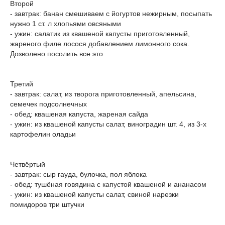
Второй
- завтрак: банан смешиваем с йогуртов нежирным, посыпать
нужно 1 ст. л хлопьями овсяными
- ужин: салатик из квашеной капусты приготовленный,
жареного филе лосося добавлением лимонного сока.
Дозволено посолить все это.
Третий
- завтрак: салат, из творога приготовленный, апельсина,
семечек подсолнечных
- обед: квашеная капуста, жареная сайда
- ужин: из квашеной капусты салат, виноградин шт. 4, из 3-х
картофелин оладьи
Четвёртый
- завтрак: сыр гауда, булочка, пол яблока
- обед: тушёная говядина с капустой квашеной и ананасом
- ужин: из квашеной капусты салат, свиной нарезки
помидоров три штучки