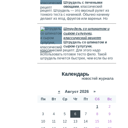
Штрудель с печеными
используете ягоды, посыпьте их ложкой
овощами
, классический
муки.
рецепт. Штрудель — это вкусный рулет из
тонкого теста с начинкой. Обычно начинку
делают из ягод, фруктов или варенья. Но
можно использовать и солёные начинки с
грибами, сыром, мясом или овощами. В этом
Штрудель со шпинатом и
рецепте начинка готовится из печёных
сыром сулугуни,
овощей: цуккини, сладкого перца, зелени и
классический рецепт
помидоров. В зависимости от времени года,
Штрудель со шпинатом и
в начинку можно добавить баклажаны, сыр,
сыром сулугуни
,
картофель, морковь или даже свёклу. Если
классический рецепт. Для этого надо
не хочется возиться с тестом, можно взять
использовать готовое тесто фило. Такой
готовое слоёное тесто или тесто фило.
штрудель печется быстрее, чем если бы его
делали из обычного теста. Чтобы корочка
была мягкой и не крошилась. Готовый
штрудель надо смазать сливками. Удачи
Календарь
вам в приготовлении сложного рецепта.
новостей журнала
«
Август 2026 »
Пн
Вт
Ср
Чт
Пт
Сб
Вс
1
2
3
4
5
6
7
8
9
10
11
12
13
14
15
16