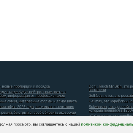
, новые пропорции и посадка
Don’t Touch My Skin, это 
косметики
году в моде будут нейтральные цвета и
ром, информация от профессионалов
Self Cosmetics, это росси
ные сумки, интересные формы и яркие цвета
Celimax, это корейский б
няя обувь 2026 года, актуальные сочетания
Sulwhasoo, это дорогой к
который появился в 1960-
и ремни, быстрый способ обновить аксессуар
VT Cosmetics, это корейс
должая просмотр, вы соглашаетесь с нашей
политикой конфиденциал