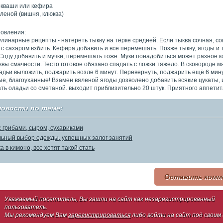
окваши или кефира
яленой (вишня, клюква)
товления:
линарные рецепты - натереть тыкву на тёрке средней. Если тыква сочная, со
 с сахаром взбить. Кефира добавить и все перемешать. Позже тыкву, ягоды и 
оду добавить и мучки, перемешать тоже. Муки понадобиться может разное к
квы смачности. Тесто готовое обязано спадать с ложки тяжело. В сковороде м
адьи выложить, поджарить возле 6 минут. Перевернуть, поджарить ещё 6 мин
ые, благоуханные! Взамен вяленой ягоды дозволено добавить всякие цукаты,
ать оладьи со сметаной. выходит приблизительно 20 штук. Приятного аппетит
новости по теме:
с грибами, сыром, сухариками
ьный выбор одежды, успешных залог занятий
а в кимоно, все хотят такой стать
Оставить комм
Уважаемый посетитель, Вы зашли на сайт как незарегистрированный
пользователь.
Мы рекомендуем Вам
зарегистрироваться
либо войти на сайт под своим