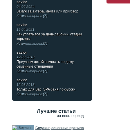
savior
04.06.2024
Замуж за актера, мечта или приговор
Комментариев:
(7)
savior
19.04.2021
Как успеть все за день рабочий, стадии
карьеры
Комментариев:
(7)
savior
12.03.2018
Приучаем детей помогать по дому,
семейные отношения
Комментариев:
(7)
savior
12.03.2018
Только для Вас. SPA баня по-русски
Комментариев:
(7)
Лучшие статьи
за весь период
Боулинг, основные правила