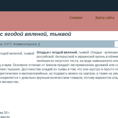
Главная
Карта сайта
с ягодой вяленой, тыквой
: 3 077, Комментариев:
0
Оладьи с ягодой вяленой
, тыквой. Оладьи - кулина
российской, белорусской и украинской кухонь в обли
лепёшек из негустого теста, на воде замешанного ил
 и муки. Основное отличие от блинов придаёт им применение дрожжей или со
лает пышнее. Достоинства оладий из тыквы в том, что они шустро и просто го
иетические и малокалорийные, их подавать можно на завтрак, а также на ужи
соединяется с довольно крупным количеством товаров, потому вариантов ол
я множество.
ка 50 г
 масло