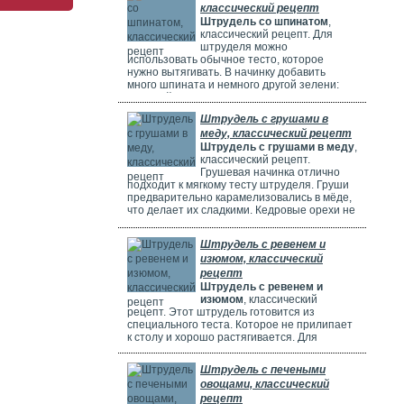
классический рецепт
Штрудель со шпинатом
,
классический рецепт. Для
штруделя можно
использовать обычное тесто, которое
нужно вытягивать. В начинку добавить
много шпината и немного другой зелени:
молодой лук, укроп и базилик. Шпинат
полезен, потому что в нем много витаминов,
Штрудель с грушами в
минералов и веществ, которые защищают
меду, классический рецепт
клетки. Он богат витаминами A, C, E и K,
Штрудель с грушами в меду
,
содержит кальций, который важен для зубов
классический рецепт.
и костей. И пищевые волокна, которые
Грушевая начинка отлично
подходит к мягкому тесту штруделя. Груши
предварительно карамелизовались в мёде,
что делает их сладкими. Кедровые орехи не
обязательны, можно использовать миндаль.
Ну вот теперь можете приготовить вкусный
Штрудель с ревенем и
рецепт штруделя.
изюмом, классический
рецепт
Штрудель с ревенем и
изюмом
, классический
рецепт. Этот штрудель готовится из
специального теста. Которое не прилипает
к столу и хорошо растягивается. Для
начинки мы взяли стебли ревеня. Они
придают выпечке кислый вкус и приятный
Штрудель с печеными
аромат, делают штрудель сочным и
овощами, классический
вкусным. Можно добавить в начинку
рецепт
клубнику, яблоки или грушу. Если