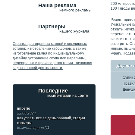
200 мл прост
Наша реклама
100 г ягоды в
немного рекламы
Рецепт приго
Уникальные ку
Партнеры
отжать. Яичка
нашего журнала
перемешать. С
зависит от ты
разогреть. Ол
Огранка драгоценных камней и ювелирных
мягкие, пышн
вставок, изготовление кабошонов, а так же
курагу. Подав
изготовление камня по индивидуальному
дизайну, устранение скола или царапины,
переогранка и производство копии - основная
Другие 
задача нашей деятельности.
Супик 
Правил
Девушк
Последние
комментарии на сайте
imperio
22.08.2024
Как успеть все за день рабочий, стадии
карьеры
Комментариев:
(1)