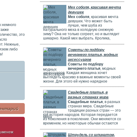
потрясающе! Но выбрать идеальное платье
может быть непросто. Раньше девушки
Мех соболя, красивая мечта
ходили по магазинам, смотрели каталоги и
девушек
искали платье в интернете. Сейчас это
Мех соболя
, красивая мечта
проще благодаря онлайн-каталогам. Там
девушек. Что может быть
можно найти много красивых нарядов от
к немного
лучше, чем шуба из
разных дизайнеров.
также
натурального меха в холодную снежную
зиму? Она не только согреет, но и выглядит
оличество, это
шикарно. Какой мех выбрать. Кролика,
асло
норку, горностая или соболя? Русские
ут. Нежные,
женщины чаще всего выбирают шубы из
 изюм либо
Советы по подбору
соболя. Они красивые, дорогие и выглядят
а!
вечернего платья, модных
очень элегантно. Соболя называют
"Королем всех мехов". Это значит, что он
аксессуаров
самый шикарный и роскошный.
Советы по подбору
вечернего платья
, модных
аксессуаров. Каждая женщина хочет
выглядеть красиво в важные моменты своей
жизни. Для этого ей нужно нарядное
платье. В Москве огромный выбор таких
платьев. Вечерние платья в Москве очень
Свадебные платья, в
популярны. Потому что в городе много
разных странах мира
театров, клубов и других мест. Где можно
Свадебные платья
, в разных
повеселиться или встретиться с друзьями.
странах мира. Свадебные
Также часто проходят праздничные
ентарий
традиции разных стран — это
мероприятия, на которых нужно выглядеть
как история народов. Которая передается
элегантно.
из поколения в поколение. Они меняются со
временем, но некоторые обычаи остаются
прежними. Особенно интересно. Как
невесты одеваются на свадьбу. И какие
 именем.
Штрудель со шпинатом,
символы несут их наряды.