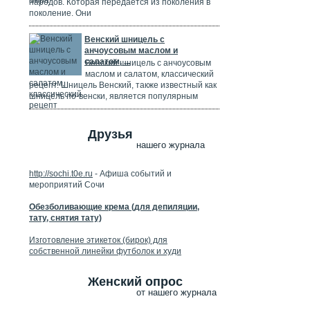
народов. Которая передается из поколения в
поколение. Они
Венский шницель с
анчоусовым маслом и
салатом, ...
Венский шницель с анчоусовым
маслом и салатом, классический
рецепт. Шницель Венский, также известный как
шницель по-венски, является популярным
Друзья
нашего журнала
http://sochi.t0e.ru
- Афиша событий и
мероприятий Сочи
Обезболивающие крема (для депиляции,
тату, снятия тату)
Изготовление этикеток (бирок) для
собственной линейки футболок и худи
Женский опрос
от нашего журнала