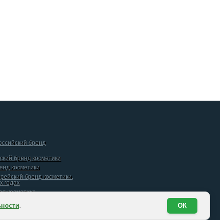
российский бренд
йский бренд косметики
ренд косметики
орейский бренд косметики,
х годах
кая косметика
ьности
.
ОК