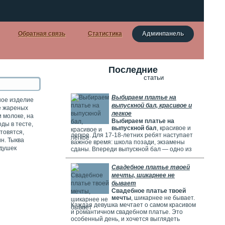
Обратная связь
Статистика
Админпанель
Последние
статьи
Выбираем платье на
рное изделие
выпускной бал, красивое и
ке жареных
легкое
и молоке, на
Выбираем платье на
ды в тесте,
выпускной бал
, красивое и
товятся,
легкое. Для 17-18-летних ребят наступает
н. Тыква
важное время: школа позади, экзамены
адушек
сданы. Впереди выпускной бал — одно из
самых красивых и радостных событий.
Особенно тщательно готовятся девушки.
Свадебное платье твоей
Они заранее думают о наряде, прическе,
мечты, шикарнее не
макияже и аксессуарах. Выпускной бал
бывает
можно сравнить с конкурсом красоты. Где
Свадебное платье твоей
девушки соревнуются, кто лучше выглядит.
мечты
, шикарнее не бывает.
Каждая девушка мечтает о самом красивом
и романтичном свадебном платье. Это
особенный день, и хочется выглядеть