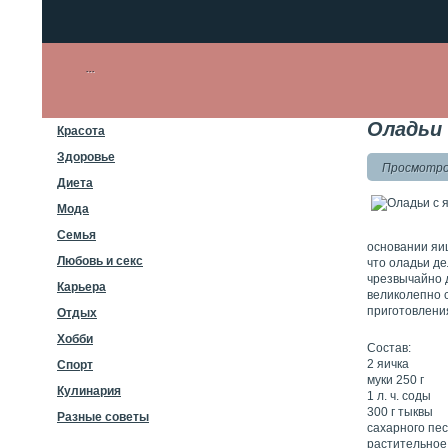
Оладьи 
Красота
Здоровье
Просмотров
Диета
Мода
Семья
основании яиц
Любовь и секс
что оладьи де
чрезвычайно д
Карьера
великолепно 
приготовлени
Отдых
Хобби
Состав:
2 яичка
Спорт
муки 250 г
Кулинария
1 л. ч. соды
300 г тыквы
Разные советы
сахарного пес
растительное