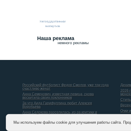
Негосударственная
экспертиза
Наша реклама
немного рекламы
Российский футболист Федор Смолов, уже три года
Деним
счастливо женат
2026 
Анна Семенович, известная певица, снова
монох
восхитила своих поклонников
Стиль
За что Аида Гарифуллина любит Алексея
Весен
Воробьева
Очки 
Анна Седокова разозлилась, из-за критики в
интернете
Даниил Вершинин, рассказал о том, какой он видит
Мы используем файлы cookie для улучшения работы сайта. Про
идеальную женщину