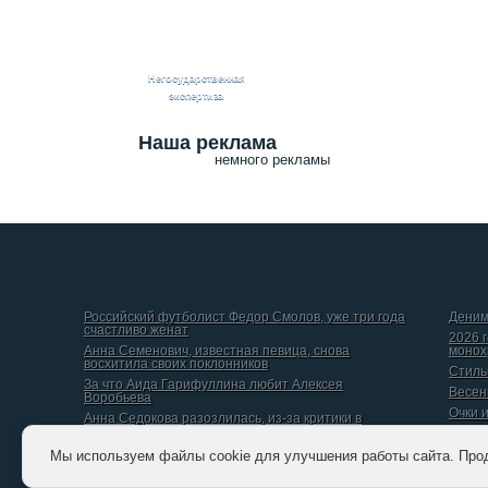
Негосударственная
экспертиза
Наша реклама
немного рекламы
Российский футболист Федор Смолов, уже три года
Деним
счастливо женат
2026 
Анна Семенович, известная певица, снова
монох
восхитила своих поклонников
Стиль
За что Аида Гарифуллина любит Алексея
Весен
Воробьева
Очки 
Анна Седокова разозлилась, из-за критики в
интернете
Даниил Вершинин, рассказал о том, какой он видит
Мы используем файлы cookie для улучшения работы сайта. Про
идеальную женщину