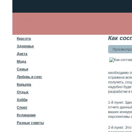
Как сос
Красота
Здоровье
Просмотров
Диета
Мода
Семья
необходимо ск
Любовь и секс
отражена всяк
получить, соз
Карьера
надобно будет
разработки в 
Отдых
Хобби
1-й пункт. Зд
отчего данный
Спорт
ваших конкур
Кулинария
перспективы с
Разные советы
2-й пункт. Эт