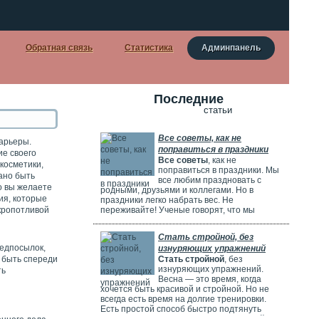
Обратная связь
Статистика
Админпанель
Последние
статьи
Все советы, как не
карьеры.
поправиться в праздники
ие своего
Все советы
, как не
косметики,
поправиться в праздники. Мы
ано быть
все любим праздновать с
то вы желаете
родными, друзьями и коллегами. Но в
ия, которые
праздники легко набрать вес. Не
 кропотливой
переживайте! Ученые говорят, что мы
набираем не 2-2,5 кг. Как думали раньше, а
всего 100-200 грамм. Вот несколько простых
Стать стройной, без
советов, как весело провести время и не
редпосылок,
изнуряющих упражнений
поправиться:
ы быть спереди
Стать стройной
, без
изнуряющих упражнений.
ть
Весна — это время, когда
хочется быть красивой и стройной. Но не
всегда есть время на долгие тренировки.
Есть простой способ быстро подтянуть