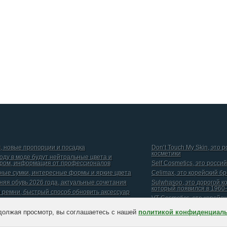
, новые пропорции и посадка
Don’t Touch My Skin, это 
косметики
году в моде будут нейтральные цвета и
ром, информация от профессионалов
Self Cosmetics, это росси
ные сумки, интересные формы и яркие цвета
Celimax, это корейский б
няя обувь 2026 года, актуальные сочетания
Sulwhasoo, это дорогой к
который появился в 1960-
и ремни, быстрый способ обновить аксессуар
VT Cosmetics, это корейс
должая просмотр, вы соглашаетесь с нашей
политикой конфиденциал