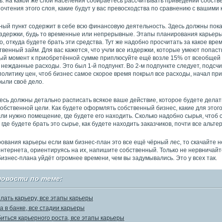
: на какой же слой населения собираетесь рассчитывать приведении собстве
очтения этого слоя, какие будут у вас превосходства по сравнению с вашими 
нный пункт содержит в себе всю финансовую деятельность. Здесь должны пок
здержки, будь то временные или непрерывные. Этапы планирования карьер
о, откуда будете брать эти средства. Тут же надобно просчитать за какое вре
твенный займ. Для вас кажется, что учли все издержки, которые умеют попас
ный момент к приобретённой сумме приплюсуйте ещё возле 15% от всеобщей 
 нежданные расходы. Это был 1-й подпункт. Во 2-м подпункте следует, подсч
олитику цен, чтоб бизнес самое скорое время покрыл все расходы, начал при
рыли своё дело.
десь должны детально расписать всякое ваше действие, которое будете делат
обственной цели. Как будете оформлять собственный бизнес, какие для этог
ли нужно помещение, где будете его находить. Сколько надобно сырья, чтоб 
 где будете брать это сырье, как будете находить заказчиков, почти все альте
вания карьеры если вам бизнес-план это все ещё чёрный лес, то скачайте н
нтернета, ориентируясь на их, напишите собственный. Только не нервничайт
изнес-плана уйдёт огромнее времени, чем вы задумывались. Это у всех так.
новости по теме:
елать карьеру, все этапы карьеры
а в банке, все стадии карьеры
биться карьерного роста, все этапы карьеры