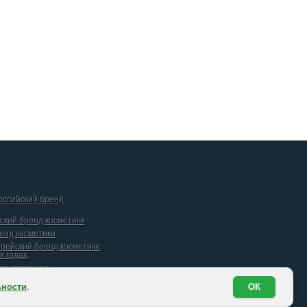
российский бренд
йский бренд косметики
ренд косметики
орейский бренд косметики,
х годах
кая косметика
ьности
.
ОК