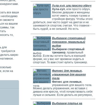
мышцы и сбросить вес. Ну вот попробуйте
нного дела,
выполнить простые упражнения и будите
конкурентами.
Хула-хуп, или просто обруч
стройной и красивой.
Хула-хуп
, или просто обруч.
Многие девушки и женщины
азать все ваши
хотят иметь тонкую талию и
ы необходимо
стройную фигуру. Чтобы этого
мя сможете
добиться, они часто сидят на диетах и не
ться на вашем
занимаются спортом, считая. Что главное -
суммы, так
быть худой, а не сильной. Но есть
итать
упражнения и тренажеры, которые
носить то,
помогают сделать фигуру изящной.
Выбираем спортивный
Например, обруч (хула-хуп). Обруч не
только делает животик плоским, но и
тренажер, правильный
помогает сжигать калории. Для этого нужно
выбор
ь для
заниматься хотя бы 20 минут 3 раза в
Выбираем спортивный
о требуются
неделю. Обруч легко использовать, его
тренажер
, правильный
сделать какую-
можно купить в любом спортивном
выбор. Если вы хотите быть в хорошей
магазине.
рнативное.
форме, но у вас нет времени ходить в
спортзал. То вам стоит купить тренажер.
Важно правильно выбрать тренажер, чтобы
есколько
он не стоял без дела и не был пустой
Фитнес для ленивых,
е, если на
тратой денег.
упражнения для вашего
тела
Фитнес для ленивых
,
упражнения для вашего тела.
Можно делать упражнения, не вставая с
дивана или кресла, чтоб почувствовать себя
лучше и сильнее. Если делать их регулярно,
это станет хорошей привычкой. И вы
сможете выполнять их не только вечером,
Выбираем платье на
но и утром вместо зарядки.