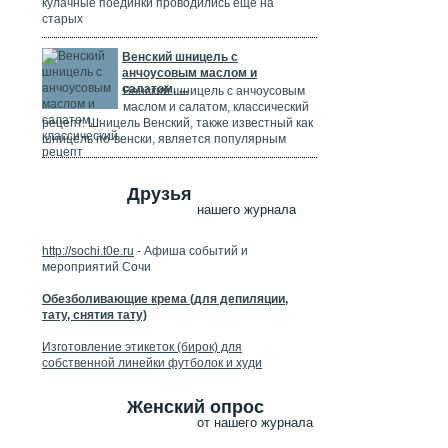
кулачные поединки проводились ещё на
старых
Венский шницель с
анчоусовым маслом и
салатом, ...
Венский шницель с анчоусовым
маслом и салатом, классический
рецепт. Шницель Венский, также известный как
шницель по-венски, является популярным
Друзья
нашего журнала
http://sochi.t0e.ru
- Афиша событий и
мероприятий Сочи
Обезболивающие крема (для депиляции,
тату, снятия тату)
Изготовление этикеток (бирок) для
собственной линейки футболок и худи
Женский опрос
от нашего журнала