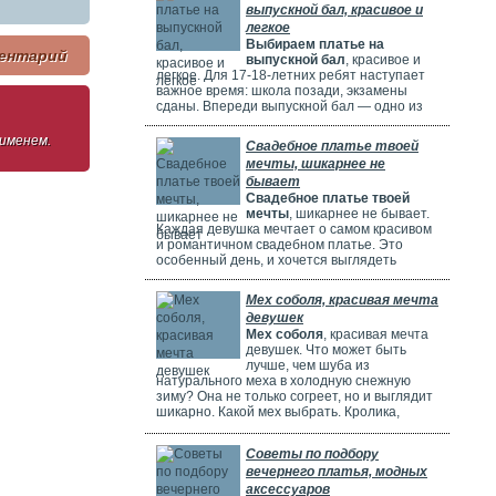
выпускной бал, красивое и
легкое
Выбираем платье на
ентарий
выпускной бал
, красивое и
легкое. Для 17-18-летних ребят наступает
важное время: школа позади, экзамены
сданы. Впереди выпускной бал — одно из
самых красивых и радостных событий.
Особенно тщательно готовятся девушки.
 именем.
Свадебное платье твоей
Они заранее думают о наряде, прическе,
мечты, шикарнее не
макияже и аксессуарах. Выпускной бал
бывает
можно сравнить с конкурсом красоты. Где
Свадебное платье твоей
девушки соревнуются, кто лучше выглядит.
мечты
, шикарнее не бывает.
Каждая девушка мечтает о самом красивом
и романтичном свадебном платье. Это
особенный день, и хочется выглядеть
потрясающе! Но выбрать идеальное платье
может быть непросто. Раньше девушки
Мех соболя, красивая мечта
ходили по магазинам, смотрели каталоги и
девушек
искали платье в интернете. Сейчас это
Мех соболя
, красивая мечта
проще благодаря онлайн-каталогам. Там
девушек. Что может быть
можно найти много красивых нарядов от
лучше, чем шуба из
разных дизайнеров.
натурального меха в холодную снежную
зиму? Она не только согреет, но и выглядит
шикарно. Какой мех выбрать. Кролика,
норку, горностая или соболя? Русские
женщины чаще всего выбирают шубы из
Советы по подбору
соболя. Они красивые, дорогие и выглядят
вечернего платья, модных
очень элегантно. Соболя называют
"Королем всех мехов". Это значит, что он
аксессуаров