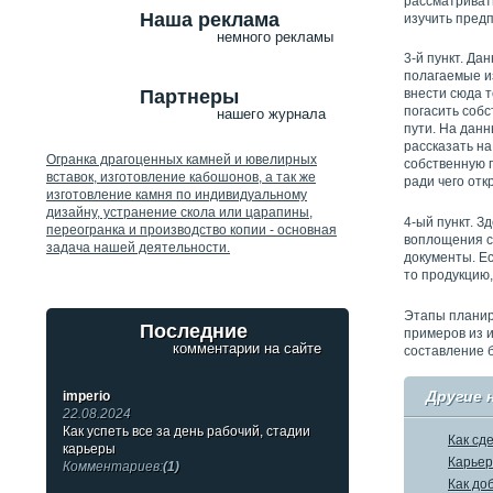
рассматривать
Наша реклама
изучить предп
немного рекламы
3-й пункт. Да
полагаемые и
Партнеры
внести сюда т
погасить собс
нашего журнала
пути. На дан
рассказать на
Огранка драгоценных камней и ювелирных
собственную п
вставок, изготовление кабошонов, а так же
ради чего отк
изготовление камня по индивидуальному
дизайну, устранение скола или царапины,
4-ый пункт. З
переогранка и производство копии - основная
воплощения с
задача нашей деятельности.
документы. Ес
то продукцию,
Этапы планиро
Последние
примеров из и
комментарии на сайте
составление б
Другие 
imperio
22.08.2024
Как успеть все за день рабочий, стадии
Как сд
карьеры
Карьер
Комментариев:
(1)
Как до