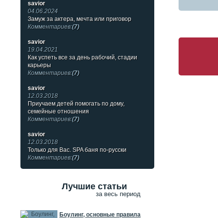
savior
04.06.2024
Замуж за актера, мечта или приговор
Комментариев:
(7)
savior
19.04.2021
Как успеть все за день рабочий, стадии
карьеры
Комментариев:
(7)
savior
12.03.2018
Приучаем детей помогать по дому,
семейные отношения
Комментариев:
(7)
savior
12.03.2018
Только для Вас. SPA баня по-русски
Комментариев:
(7)
Лучшие статьи
за весь период
Боулинг, основные правила