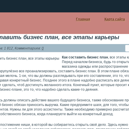
Главная
Карта сайта
тавить бизнес план, все этапы карьеры
: 1 812, Комментариев:
0
Как составить бизнес план
, все этапы 
Перед началом бизнеса, будь то открыт
магазина одежды или распространение 
рупулёзно все проанализировать, составить бизнес план. В этом плане обяз
ая мелочь. 1-ое, что вы должны разглядывать при его составлении, это то, ч
давая конкретный бизнес. Позднее этого в плане надобно расписать все деян
 сделать, чтоб достигнуть желанного итога. Конечный пункт, которые просит
бизнес-плане, это то, что надобно сделать какие-то деяния.
есь должны описать действие вашего будущего бизнеса, также обоснование п
 бизнес обязан приносить выручка. Какие предпримите шаги, для того, чтоб
ентов. Нужны ли для этого ассистенты. Также необходимо примерно рассчита
обственного бизнеса, когда планируете выйти на конкретный доход.
о постижение ниши, в которой вы собираетесь открыть своё дело. Здесь нужно