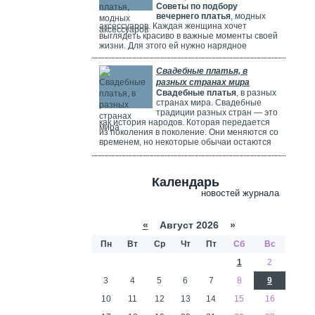
самый шикарный и роскошный.
Советы по подбору
вечернего платья
, модных
аксессуаров. Каждая женщина хочет
выглядеть красиво в важные моменты своей
жизни. Для этого ей нужно нарядное
платье. В Москве огромный выбор таких
платьев. Вечерние платья в Москве очень
Свадебные платья, в
популярны. Потому что в городе много
разных странах мира
театров, клубов и других мест. Где можно
Свадебные платья
, в разных
повеселиться или встретиться с друзьями.
странах мира. Свадебные
Также часто проходят праздничные
традиции разных стран — это
мероприятия, на которых нужно выглядеть
как история народов. Которая передается
элегантно.
из поколения в поколение. Они меняются со
временем, но некоторые обычаи остаются
прежними. Особенно интересно. Как
невесты одеваются на свадьбу. И какие
символы несут их наряды.
Календарь
новостей журнала
«
Август 2026 »
Пн
Вт
Ср
Чт
Пт
Сб
Вс
1
2
3
4
5
6
7
8
9
10
11
12
13
14
15
16