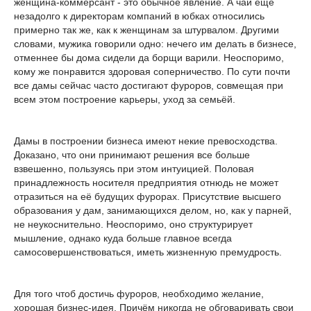
женщина-коммерсант - это обычное явление. А чай ещё
незадолго к директорам компаний в юбках относились
примерно так же, как к женщинам за штурвалом. Другими
словами, мужика говорили одно: нечего им делать в бизнесе,
отменнее бы дома сидели да борщи варили. Неоспоримо,
кому же понравится здоровая соперничество. По сути почти
все дамы сейчас часто достигают фуроров, совмещая при
всем этом построение карьеры, уход за семьёй.
Дамы в построении бизнеса имеют некие превосходства.
Доказано, что они принимают решения все больше
взвешенно, пользуясь при этом интуицией. Половая
принадлежность носителя предприятия отнюдь не может
отразиться на её будущих фурорах. Присутствие высшего
образования у дам, занимающихся делом, но, как у парней,
не неукоснительно. Неоспоримо, оно структурирует
мышление, однако куда больше главное всегда
самосовершенствоваться, иметь жизненную премудрость.
Для того чтоб достичь фуроров, необходимо желание,
хорошая бизнес-идея. Причём никогда не обговаривать свои