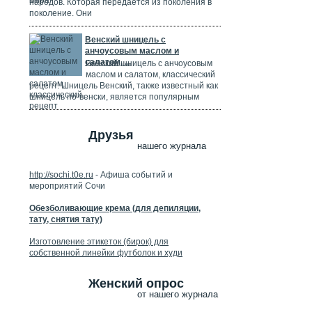
народов. Которая передается из поколения в
поколение. Они
Венский шницель с
анчоусовым маслом и
салатом, ...
Венский шницель с анчоусовым
маслом и салатом, классический
рецепт. Шницель Венский, также известный как
шницель по-венски, является популярным
Друзья
нашего журнала
http://sochi.t0e.ru
- Афиша событий и
мероприятий Сочи
Обезболивающие крема (для депиляции,
тату, снятия тату)
Изготовление этикеток (бирок) для
собственной линейки футболок и худи
Женский опрос
от нашего журнала