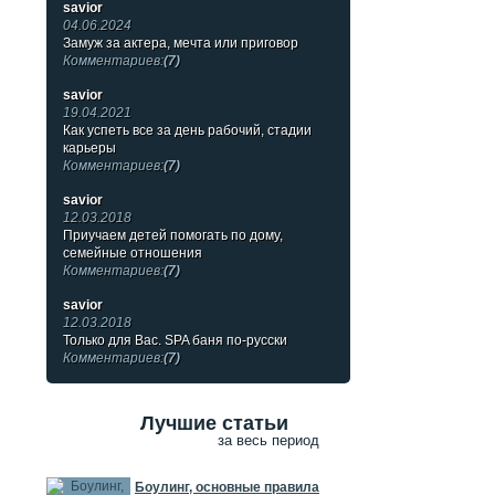
savior
04.06.2024
Замуж за актера, мечта или приговор
Комментариев:
(7)
savior
19.04.2021
Как успеть все за день рабочий, стадии
карьеры
Комментариев:
(7)
savior
12.03.2018
Приучаем детей помогать по дому,
семейные отношения
Комментариев:
(7)
savior
12.03.2018
Только для Вас. SPA баня по-русски
Комментариев:
(7)
Лучшие статьи
за весь период
Боулинг, основные правила