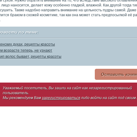
и сухой. Нужно обратить внимание на то, что вследствие высокого оглавлени
лицо наносится, делает кожу особенно гладкой, влажной. Как другой тогда т
сушить. Также надобно направить внимание на цельность пудры самой. Даже
ится браком в схожей косметике, так как она может стать предпосылкой её р
.
новости по теме:
женских духах, рецепты красоты
м возрасте теперь, не узнают
тип волос бывает, рецепты красоты
Оставить комм
Уважаемый посетитель, Вы зашли на сайт как незарегистрированный
пользователь.
Мы рекомендуем Вам
зарегистрироваться
либо войти на сайт под своим