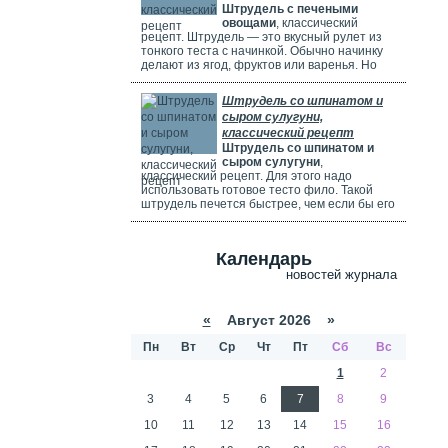
Штрудель с печеными
используете ягоды, посыпьте их ложкой
овощами
, классический
муки.
рецепт. Штрудель — это вкусный рулет из
тонкого теста с начинкой. Обычно начинку
делают из ягод, фруктов или варенья. Но
можно использовать и солёные начинки с
грибами, сыром, мясом или овощами. В этом
Штрудель со шпинатом и
рецепте начинка готовится из печёных
сыром сулугуни,
овощей: цуккини, сладкого перца, зелени и
классический рецепт
помидоров. В зависимости от времени года,
Штрудель со шпинатом и
в начинку можно добавить баклажаны, сыр,
сыром сулугуни
,
картофель, морковь или даже свёклу. Если
классический рецепт. Для этого надо
не хочется возиться с тестом, можно взять
использовать готовое тесто фило. Такой
готовое слоёное тесто или тесто фило.
штрудель печется быстрее, чем если бы его
делали из обычного теста. Чтобы корочка
была мягкой и не крошилась. Готовый
штрудель надо смазать сливками. Удачи
Календарь
вам в приготовлении сложного рецепта.
новостей журнала
«
Август 2026 »
Пн
Вт
Ср
Чт
Пт
Сб
Вс
1
2
3
4
5
6
7
8
9
10
11
12
13
14
15
16