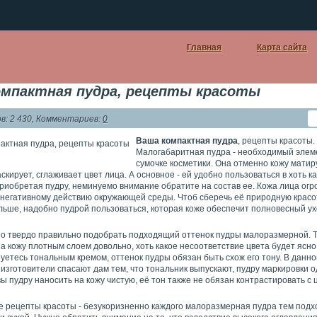
Главная
Карта сайта
омпактная пудра, рецепты красоты
: 2 430, Комментариев:
0
Ваша компактная пудра
, рецепты красоты.
Малогабаритная пудра - необходимый элем
сумочке косметики. Она отменно кожу матир
скирует, сглаживает цвет лица. А основное - ей удобно пользоваться в хоть к
риобретая пудру, неминуемо внимание обратите на состав ее. Кожа лица огр
 негативному действию окружающей среды. Чтоб сберечь её природную красот
льше, надобно пудрой пользоваться, которая коже обеспечит полновесный ух
о твердо правильно подобрать подходящий оттенок пудры малоразмерной. Т
а кожу плотным слоем довольно, хоть какое несоответствие цвета будет ясн
уетесь тональным кремом, оттенок пудры обязан быть схож его тону. В данно
изготовители спасают дам тем, что тональник выпускают, пудру маркировки о
ы пудру наносить на кожу чистую, её тон также не обязан контрастировать с 
 рецепты красоты - безукоризненно каждого малоразмерная пудра тем подхо