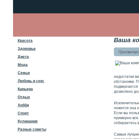
Ваша к
Красота
Здоровье
Просмотров
Диета
Мода
Семья
недостатки ма
Любовь и секс
обстановки. П
подвергается
Карьера
дозволено до
Отдых
Исключительн
Хобби
ложится она н
Если вы польз
Спорт
примерно все 
Кулинария
собираетесь в
Разные советы
Самые лучшие