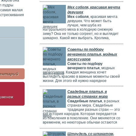
я жиров она
потрясающе! Но выбрать идеальное платье
может быть непросто. Раньше девушки
ип пудры
Мех соболя, красивая мечта
ходили по магазинам, смотрели каталоги и
 самая малая
девушек
искали платье в интернете. Сейчас это
астрескивания
Мех соболя
, красивая мечта
проще благодаря онлайн-каталогам. Там
девушек. Что может быть
можно найти много красивых нарядов от
лучше, чем шуба из
разных дизайнеров.
натурального меха в холодную снежную
зиму? Она не только согреет, но и выглядит
шикарно. Какой мех выбрать. Кролика,
норку, горностая или соболя? Русские
женщины чаще всего выбирают шубы из
Советы по подбору
соболя. Они красивые, дорогие и выглядят
вечернего платья, модных
очень элегантно. Соболя называют
"Королем всех мехов". Это значит, что он
аксессуаров
самый шикарный и роскошный.
Советы по подбору
вечернего платья
, модных
аксессуаров. Каждая женщина хочет
ентарий
выглядеть красиво в важные моменты своей
жизни. Для этого ей нужно нарядное
платье. В Москве огромный выбор таких
платьев. Вечерние платья в Москве очень
Свадебные платья, в
популярны. Потому что в городе много
разных странах мира
 именем.
театров, клубов и других мест. Где можно
Свадебные платья
, в разных
повеселиться или встретиться с друзьями.
странах мира. Свадебные
Также часто проходят праздничные
традиции разных стран — это
мероприятия, на которых нужно выглядеть
как история народов. Которая передается
элегантно.
из поколения в поколение. Они меняются со
временем, но некоторые обычаи остаются
прежними. Особенно интересно. Как
невесты одеваются на свадьбу. И какие
Штрудель со шпинатом,
символы несут их наряды.