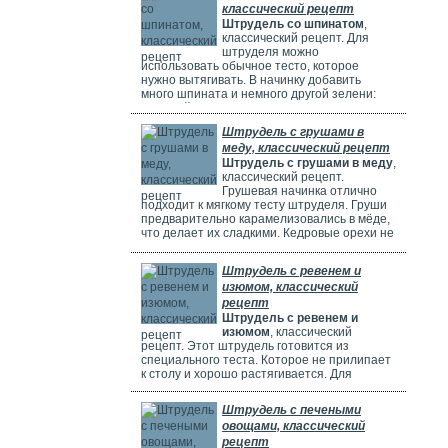
классический рецепт
Штрудель со шпинатом
,
классический рецепт. Для
штруделя можно
использовать обычное тесто, которое
нужно вытягивать. В начинку добавить
много шпината и немного другой зелени:
молодой лук, укроп и базилик. Шпинат
полезен, потому что в нем много витаминов,
Штрудель с грушами в
минералов и веществ, которые защищают
меду, классический рецепт
клетки. Он богат витаминами A, C, E и K,
Штрудель с грушами в меду
,
содержит кальций, который важен для зубов
классический рецепт.
и костей. И пищевые волокна, которые
Грушевая начинка отлично
подходит к мягкому тесту штруделя. Груши
предварительно карамелизовались в мёде,
что делает их сладкими. Кедровые орехи не
обязательны, можно использовать миндаль.
Ну вот теперь можете приготовить вкусный
Штрудель с ревенем и
рецепт штруделя.
изюмом, классический
рецепт
Штрудель с ревенем и
изюмом
, классический
рецепт. Этот штрудель готовится из
специального теста. Которое не прилипает
к столу и хорошо растягивается. Для
начинки мы взяли стебли ревеня. Они
придают выпечке кислый вкус и приятный
Штрудель с печеными
аромат, делают штрудель сочным и
овощами, классический
вкусным. Можно добавить в начинку
рецепт
клубнику, яблоки или грушу. Если