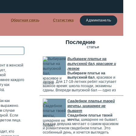
Обратная связь
Статистика
Админпанель
Последние
статьи
Выбираем платье на
выпускной бал, красивое и
ент в женской
легкое
ует,
Выбираем платье на
акой
выпускной бал
, красивое и
омнее каждого
легкое. Для 17-18-летних ребят наступает
у как
важное время: школа позади, экзамены
од.
сданы. Впереди выпускной бал — одно из
самых красивых и радостных событий.
Особенно тщательно готовятся девушки.
ак как
Свадебное платье твоей
Они заранее думают о наряде, прическе,
о выражено.
мечты, шикарнее не
макияже и аксессуарах. Выпускной бал
м случае
бывает
можно сравнить с конкурсом красоты. Где
дной. Если
Свадебное платье твоей
девушки соревнуются, кто лучше выглядит.
мечты
, шикарнее не бывает.
цветом лица.
Каждая девушка мечтает о самом красивом
и романтичном свадебном платье. Это
дит, кто
особенный день, и хочется выглядеть