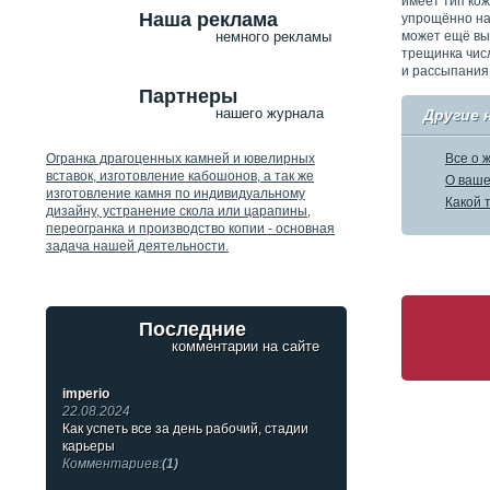
имеет тип кож
Наша реклама
упрощённо на 
может ещё вы
немного рекламы
трещинка числ
и рассыпания
Партнеры
нашего журнала
Другие 
Огранка драгоценных камней и ювелирных
Все о 
вставок, изготовление кабошонов, а так же
О ваше
изготовление камня по индивидуальному
Какой 
дизайну, устранение скола или царапины,
переогранка и производство копии - основная
задача нашей деятельности.
Последние
комментарии на сайте
imperio
22.08.2024
Как успеть все за день рабочий, стадии
карьеры
Комментариев:
(1)