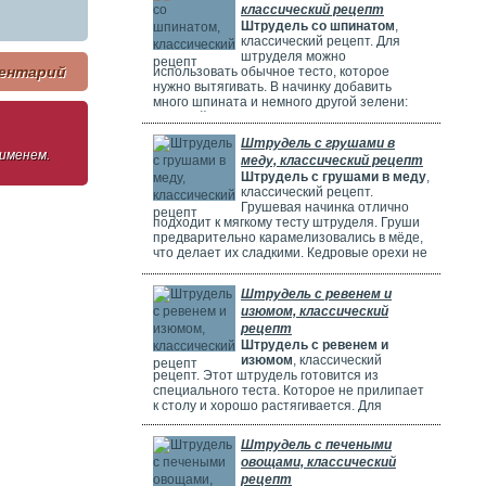
классический рецепт
Штрудель со шпинатом
,
классический рецепт. Для
штруделя можно
ентарий
использовать обычное тесто, которое
нужно вытягивать. В начинку добавить
много шпината и немного другой зелени:
молодой лук, укроп и базилик. Шпинат
полезен, потому что в нем много витаминов,
Штрудель с грушами в
минералов и веществ, которые защищают
 именем.
меду, классический рецепт
клетки. Он богат витаминами A, C, E и K,
Штрудель с грушами в меду
,
содержит кальций, который важен для зубов
классический рецепт.
и костей. И пищевые волокна, которые
Грушевая начинка отлично
подходит к мягкому тесту штруделя. Груши
предварительно карамелизовались в мёде,
что делает их сладкими. Кедровые орехи не
обязательны, можно использовать миндаль.
Ну вот теперь можете приготовить вкусный
Штрудель с ревенем и
рецепт штруделя.
изюмом, классический
рецепт
Штрудель с ревенем и
изюмом
, классический
рецепт. Этот штрудель готовится из
специального теста. Которое не прилипает
к столу и хорошо растягивается. Для
начинки мы взяли стебли ревеня. Они
придают выпечке кислый вкус и приятный
Штрудель с печеными
аромат, делают штрудель сочным и
овощами, классический
вкусным. Можно добавить в начинку
рецепт
клубнику, яблоки или грушу. Если