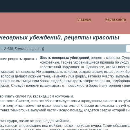
Главная
Карта сайта
неверных убеждений, рецепты красоты
: 2 438, Комментариев:
0
Шесть неверных убеждений
, рецепты красоты. Сущ
конкретные, теснее укоренившиеся правила по уходу
собственной наружностью. Однако все, что мы посто
оказывается таковым. Не выщипывать волоски, возрастающие выше линии бро
 волоски делают ложные тени, изменять лба форму, затеняя участки выпуклы
правильно вы выщипали брови, надобно смотреть в зеркало прямо, подбородок
сказит. Следует волоски выщипывать от поверхности бровей внутренней к вн
ерчивать силуэт губ карандашом контурным.
ие тоже. Скажем, если же обвести силуэт алым карандашом, нанести на губк
 то получиться может не дюже привлекательно. Классно использовать у губ к
тенка тёмного, на выпуклой части - ясную помаду, кладётся сверху которой си
тая пудра, позже основание для мейкапа.
жу наносится основание под мейкап, позже - негустая пудра. Таким образом 