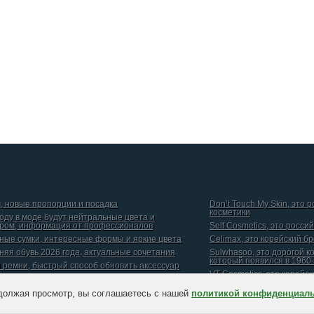
, новые пропорции и посадка
Don’t Touch My Skin, это 
косметики
году в моде будут нейтральные цвета и
ром, информация от профессионалов
Self Cosmetics, это росси
ные сумки, интересные формы и яркие цвета
Celimax, это корейский б
няя обувь 2026 года, актуальные сочетания
Sulwhasoo, это дорогой к
который появился в 1960-
и ремни, быстрый способ обновить аксессуар
VT Cosmetics, это корейс
должая просмотр, вы соглашаетесь с нашей
политикой конфиденциал