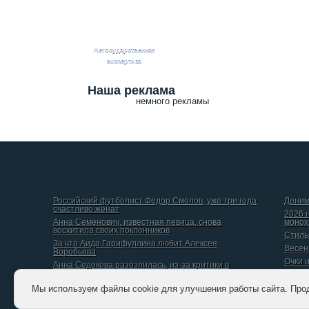
Негосударственная
экспертиза
Наша реклама
немного рекламы
Российский футболист Федор Смолов, уже три года
Деним
счастливо женат
2026 
Анна Семенович, известная певица, снова
монох
восхитила своих поклонников
Стиль
За что Аида Гарифуллина любит Алексея
Весен
Воробьева
Очки 
Анна Седокова разозлилась, из-за критики в
интернете
Даниил Вершинин, рассказал о том, какой он видит
Мы используем файлы cookie для улучшения работы сайта. Про
идеальную женщину