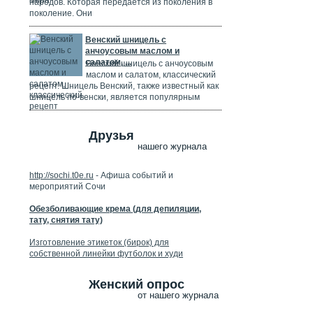
народов. Которая передается из поколения в
поколение. Они
Венский шницель с
анчоусовым маслом и
салатом, ...
Венский шницель с анчоусовым
маслом и салатом, классический
рецепт. Шницель Венский, также известный как
шницель по-венски, является популярным
Друзья
нашего журнала
http://sochi.t0e.ru
- Афиша событий и
мероприятий Сочи
Обезболивающие крема (для депиляции,
тату, снятия тату)
Изготовление этикеток (бирок) для
собственной линейки футболок и худи
Женский опрос
от нашего журнала