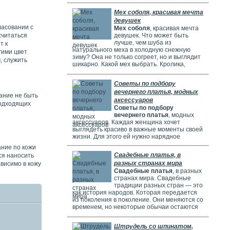
потрясающе! Но выбрать идеальное платье
может быть непросто. Раньше девушки
Мех соболя, красивая мечта
ходили по магазинам, смотрели каталоги и
девушек
искали платье в интернете. Сейчас это
ласовании с
Мех соболя
, красивая мечта
проще благодаря онлайн-каталогам. Там
девушек. Что может быть
считаться
можно найти много красивых нарядов от
лучше, чем шуба из
т к
разных дизайнеров.
натурального меха в холодную снежную
гими цвет
зиму? Она не только согреет, но и выглядит
, служить
шикарно. Какой мех выбрать. Кролика,
норку, горностая или соболя? Русские
женщины чаще всего выбирают шубы из
Советы по подбору
соболя. Они красивые, дорогие и выглядят
вечернего платья, модных
очень элегантно. Соболя называют
ание не быть
"Королем всех мехов". Это значит, что он
аксессуаров
подходящих
самый шикарный и роскошный.
Советы по подбору
вечернего платья
, модных
аксессуаров. Каждая женщина хочет
выглядеть красиво в важные моменты своей
жизни. Для этого ей нужно нарядное
платье. В Москве огромный выбор таких
ние по кожи
платьев. Вечерние платья в Москве очень
Свадебные платья, в
ся наносить
популярны. Потому что в городе много
разных странах мира
ависимо в кожу
театров, клубов и других мест. Где можно
Свадебные платья
, в разных
повеселиться или встретиться с друзьями.
странах мира. Свадебные
Также часто проходят праздничные
традиции разных стран — это
мероприятия, на которых нужно выглядеть
как история народов. Которая передается
элегантно.
из поколения в поколение. Они меняются со
временем, но некоторые обычаи остаются
прежними. Особенно интересно. Как
невесты одеваются на свадьбу. И какие
Штрудель со шпинатом,
символы несут их наряды.