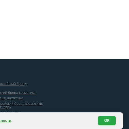
российский бренд
йский бренд косметики
ренд косметики
орейский бренд косметики,
х годах
кая косметика
ьности
.
ОК