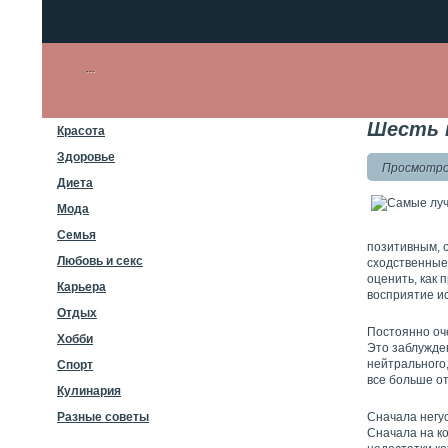
Шесть 
Красота
Здоровье
Просмотров
Диета
Мода
Семья
позитивным, 
Любовь и секс
сходственные
оценить, как 
Карьера
восприятие и
Отдых
Постоянно оч
Хобби
Это заблужден
нейтрального,
Спорт
все больше от
Кулинария
Сначала негус
Разные советы
Сначала на ко