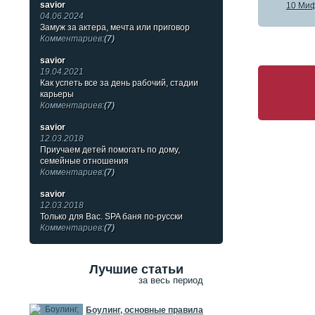
savior
10 Миф
04.06.2024
Замуж за актера, мечта или приговор
Комментариев:
(7)
savior
19.04.2021
Как успеть все за день рабочий, стадии
карьеры
Комментариев:
(7)
savior
12.03.2018
Приучаем детей помогать по дому,
семейные отношения
Комментариев:
(7)
savior
12.03.2018
Только для Вас. SPA баня по-русски
Комментариев:
(7)
Лучшие статьи
за весь период
Боулинг, основные правила