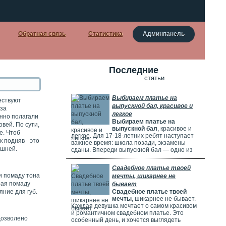
Обратная связь
Статистика
Админпанель
Последние
статьи
Выбираем платье на
ествуют
выпускной бал, красивое и
 за
легкое
янно полагали
Выбираем платье на
вей. По сути,
выпускной бал
, красивое и
е. Чтоб
легкое. Для 17-18-летних ребят наступает
 подняв - это
важное время: школа позади, экзамены
ешней.
сданы. Впереди выпускной бал — одно из
самых красивых и радостных событий.
Особенно тщательно готовятся девушки.
Свадебное платье твоей
Они заранее думают о наряде, прическе,
и помаду тона
мечты, шикарнее не
макияже и аксессуарах. Выпускной бал
рая помаду
бывает
можно сравнить с конкурсом красоты. Где
яние для губ.
Свадебное платье твоей
девушки соревнуются, кто лучше выглядит.
мечты
, шикарнее не бывает.
Каждая девушка мечтает о самом красивом
и романтичном свадебном платье. Это
дозволено
особенный день, и хочется выглядеть