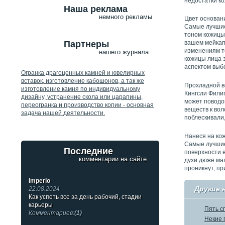
недостатки к
Наша реклама
немного рекламы
Цвет основан
Самые лучшие
тоном кожицы 
Партнеры
вашем мейкап
изменениям те
нашего журнала
кожицы лица 
аспектом выб
Огранка драгоценных камней и ювелирных
вставок, изготовление кабошонов, а так же
Прохладной в
изготовление камня по индивидуальному
Кингсли Фили
дизайну, устранение скола или царапины,
может поводо
переогранка и производство копии - основная
веществ к во
задача нашей деятельности.
поблескивали
Нанеся на кож
Самые лучшие
Последние
поверхности 
комментарии на сайте
духи дюже мал
проникнут, пр
imperio
Другие 
22.08.2024
Как успеть все за день рабочий, стадии
карьеры
Пять с
Комментариев:
(1)
Некие 