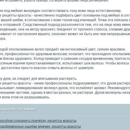
ожи исправить, убрать прыщи, сотворить формы лица рельефную.
ии под мейкап вынужден соответствовать тону кожи лица естественному.
 рецепты красоты - качественно подбирать цвет основании под мейкап в сог
вашей шейки, в согласовании с кожи тоном над ключицей. Точка эта обязана 
е отправной. Сходственный подход разъясняется тем, что на лице кожа имее
нденцию, она на ветру краснеет, бледнеет от прочного стресса, словами дру
зависит от настроения вашего, означает может не быть кое-чем непрерывным
ора.
одой ополаскивание волос придаёт им интенсивный цвет, сияние красивое.
пп, профессионал по здоровым волосам, полагает, что прохладное ополаскив
м блеска здорового. Холод приводит к сужению сосудов временному, приток 
лосяным корням приостанавливается, испытывают шок волосы. Чтобы волосы
, достаточно просто классно отмыть волосы от шампуня.
у духи, их следует для впитывания растереть.
 рецепты красоты - некие профессионалы подразумевают, что духов растира
вызывает ликвидирование молекул духов, что ослабляет аромат. Рекомендует
енькими частями, однако в местах разных, не растирая. Духов молекулы нез
и всем этом не разрушившись.
новости по теме:
пособов сохранить причёску, рецепты красоты
парфюмерные ошибки мужчин, рецепты красоты