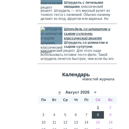
Штрудель с печеными
используете ягоды, посыпьте их ложкой
овощами
, классический
муки.
рецепт. Штрудель — это вкусный рулет из
тонкого теста с начинкой. Обычно начинку
делают из ягод, фруктов или варенья. Но
можно использовать и солёные начинки с
грибами, сыром, мясом или овощами. В этом
Штрудель со шпинатом и
рецепте начинка готовится из печёных
сыром сулугуни,
овощей: цуккини, сладкого перца, зелени и
классический рецепт
помидоров. В зависимости от времени года,
Штрудель со шпинатом и
в начинку можно добавить баклажаны, сыр,
сыром сулугуни
,
картофель, морковь или даже свёклу. Если
классический рецепт. Для этого надо
не хочется возиться с тестом, можно взять
использовать готовое тесто фило. Такой
готовое слоёное тесто или тесто фило.
штрудель печется быстрее, чем если бы его
делали из обычного теста. Чтобы корочка
была мягкой и не крошилась. Готовый
штрудель надо смазать сливками. Удачи
Календарь
вам в приготовлении сложного рецепта.
новостей журнала
«
Август 2026 »
Пн
Вт
Ср
Чт
Пт
Сб
Вс
1
2
3
4
5
6
7
8
9
10
11
12
13
14
15
16