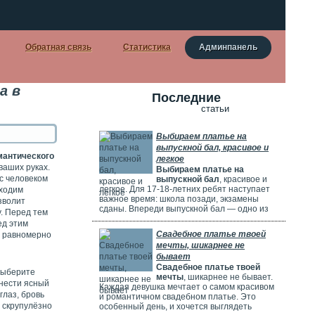
Обратная связь
Статистика
Админпанель
а в
Последние
статьи
Выбираем платье на
выпускной бал, красивое и
мантического
легкое
 ваших руках.
Выбираем платье на
 с человеком
выпускной бал
, красивое и
легкое. Для 17-18-летних ребят наступает
бходим
важное время: школа позади, экзамены
зволит
сданы. Впереди выпускной бал — одно из
. Перед тем
самых красивых и радостных событий.
ед этим
Особенно тщательно готовятся девушки.
Свадебное платье твоей
о равномерно
Они заранее думают о наряде, прическе,
мечты, шикарнее не
макияже и аксессуарах. Выпускной бал
бывает
можно сравнить с конкурсом красоты. Где
Свадебное платье твоей
девушки соревнуются, кто лучше выглядит.
 Выберите
мечты
, шикарнее не бывает.
анести ясный
Каждая девушка мечтает о самом красивом
глаз, бровь
и романтичном свадебном платье. Это
 скрупулёзно
особенный день, и хочется выглядеть