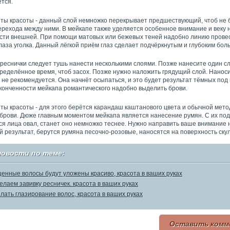
тся.
ты красоты - данный слой немножко перекрывает предшествующий, чтоб не
ерехода между ними. В мейкапе также уделяется особенное внимание и веку 
асти внешней. При помощи матовых или бежевых теней надобно линию прове
лаза уголка. Данный лёгкой приём глаз сделает подчёркнутым и глубоким бол
а реснички следует тушь нанести несколькими слоями. Позже нанесите один сл
ределённое время, чтоб засох. Позже нужно наложить грядущий слой. Нанос
 не рекомендуется. Она начнёт осыпаться, и это будет результат тёмных под
аконченности мейкапа романтического надобно выделить брови.
ты красоты - для этого берётся карандаш каштанового цвета и обычной мет
 брови. Дюже главным моментом мейкапа является нанесение румян. С их по
я лица овал, станет оно немножко теснее. Нужно направить ваше внимание н
й результат, берутся румяна песочно-розовые, наносятся на поверхность ску
новости по теме:
енные волосы будут уложены красиво, красота в ваших руках
елаем завивку ресничек. красота в ваших руках
елать глазирование волос, красота в ваших руках
Оставить комм