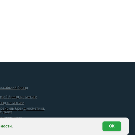
российский бренд
йский бренд косметики
ренд косметики
орейский бренд косметики,
х годах
кая косметика
ьности
.
ОК