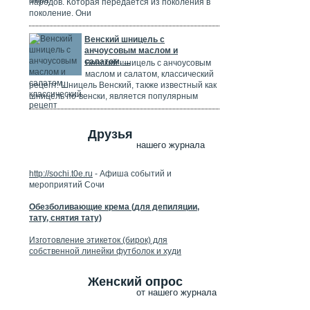
народов. Которая передается из поколения в
поколение. Они
Венский шницель с
анчоусовым маслом и
салатом, ...
Венский шницель с анчоусовым
маслом и салатом, классический
рецепт. Шницель Венский, также известный как
шницель по-венски, является популярным
Друзья
нашего журнала
http://sochi.t0e.ru
- Афиша событий и
мероприятий Сочи
Обезболивающие крема (для депиляции,
тату, снятия тату)
Изготовление этикеток (бирок) для
собственной линейки футболок и худи
Женский опрос
от нашего журнала