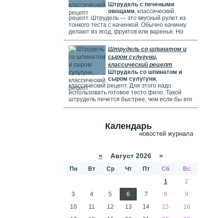
Штрудель с печеными
используете ягоды, посыпьте их ложкой
овощами
, классический
муки.
рецепт. Штрудель — это вкусный рулет из
тонкого теста с начинкой. Обычно начинку
делают из ягод, фруктов или варенья. Но
можно использовать и солёные начинки с
грибами, сыром, мясом или овощами. В этом
Штрудель со шпинатом и
рецепте начинка готовится из печёных
сыром сулугуни,
овощей: цуккини, сладкого перца, зелени и
классический рецепт
помидоров. В зависимости от времени года,
Штрудель со шпинатом и
в начинку можно добавить баклажаны, сыр,
сыром сулугуни
,
картофель, морковь или даже свёклу. Если
классический рецепт. Для этого надо
не хочется возиться с тестом, можно взять
использовать готовое тесто фило. Такой
готовое слоёное тесто или тесто фило.
штрудель печется быстрее, чем если бы его
делали из обычного теста. Чтобы корочка
была мягкой и не крошилась. Готовый
штрудель надо смазать сливками. Удачи
Календарь
вам в приготовлении сложного рецепта.
новостей журнала
«
Август 2026 »
Пн
Вт
Ср
Чт
Пт
Сб
Вс
1
2
3
4
5
6
7
8
9
10
11
12
13
14
15
16