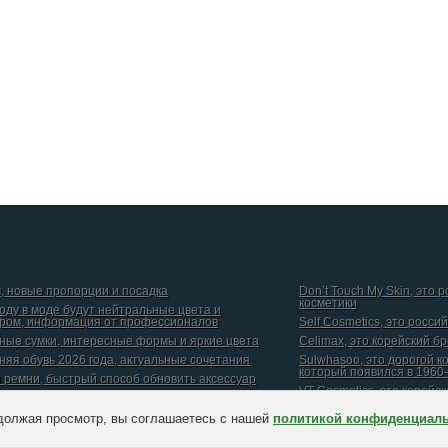
, новые пропорции и посадка
Don’t Touch My Skin, это 
косметики
году в моде будут нейтральные цвета и
ром, информация от профессионалов
Self Cosmetics, это росси
ные сумки, интересные формы и яркие цвета
Celimax, это корейский б
няя обувь 2026 года, актуальные сочетания
Sulwhasoo, это дорогой к
который появился в 1960-
и ремни, быстрый способ обновить аксессуар
VT Cosmetics, это корейс
должая просмотр, вы соглашаетесь с нашей
политикой конфиденциал