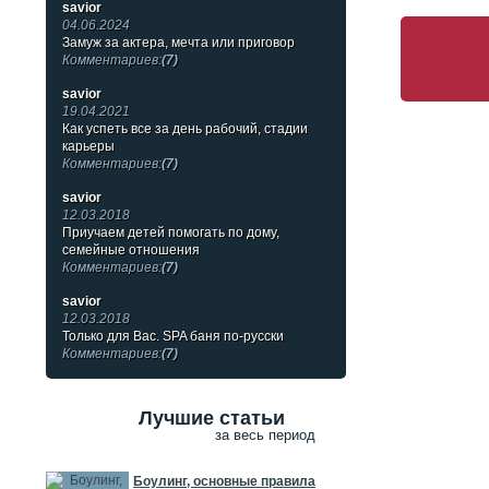
savior
04.06.2024
Замуж за актера, мечта или приговор
Комментариев:
(7)
savior
19.04.2021
Как успеть все за день рабочий, стадии
карьеры
Комментариев:
(7)
savior
12.03.2018
Приучаем детей помогать по дому,
семейные отношения
Комментариев:
(7)
savior
12.03.2018
Только для Вас. SPA баня по-русски
Комментариев:
(7)
Лучшие статьи
за весь период
Боулинг, основные правила