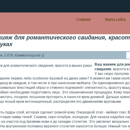
Главная
Карта сайта
ияж для романтического свидания, красот
уках
: 2 678, Комментариев:
0
Ваш макияж для ро
свидания
, красота в
У вас скоро прогулка
дание первое либо особенно базовой на двоих ужин? К моментам таким нео
дход во каждым, в том числе и при нанесении мейкапа. Он единовременно до
симально блестящий образ и отменно подчеркнёт элегантность, красоту вашу
мейкап необходимо подготовить лицо. Это обыкновенная процедура. Кожу пер
чистить, позднее лосьоном протереть и нанести крем дневной. Дальше нужн
ицо ясный крем интонационный, распределяя его движениями круговыми.
ь пудры слой, которая сделает ровной кожу. Очередной этап - мейкап глаз.
етовую гамму теней. Скажем, серо-голубую, холодную. Для начала надобно н
 на участок под бровями кожи и до складки столетия. Это увеличит визуально 
 На внутреннюю половину верхнего столетия наносятся больше тёмный тон и