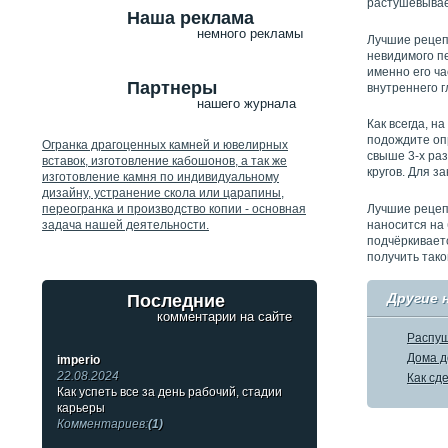
растушёвывае
Наша реклама
немного рекламы
Лучшие рецеп
невидимого п
именно его ч
Партнеры
внутреннего г
нашего журнала
Как всегда, н
подождите оп
Огранка драгоценных камней и ювелирных
свыше 3-х раз
вставок, изготовление кабошонов, а так же
кругов. Для з
изготовление камня по индивидуальному
дизайну, устранение скола или царапины,
переогранка и производство копии - основная
Лучшие рецеп
задача нашей деятельности.
наносится на
подчёркиваетс
получить тако
Другие 
Последние
комментарии на сайте
Распущ
Дома д
imperio
22.08.2024
Как сд
Как успеть все за день рабочий, стадии
карьеры
Комментариев:
(1)