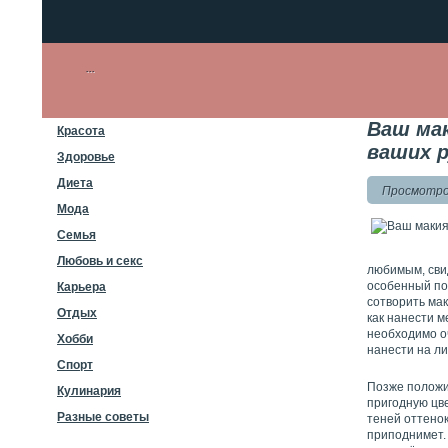
Ваш мак
Красота
ваших р
Здоровье
Диета
Просмотров
Мода
Семья
Любовь и секс
любимым, сви
особенный по
Карьера
сотворить мак
Отдых
как нанести 
необходимо о
Хобби
нанести на л
Спорт
Позже положит
Кулинария
пригодную цв
Разные советы
теней оттенок
приподнимет.