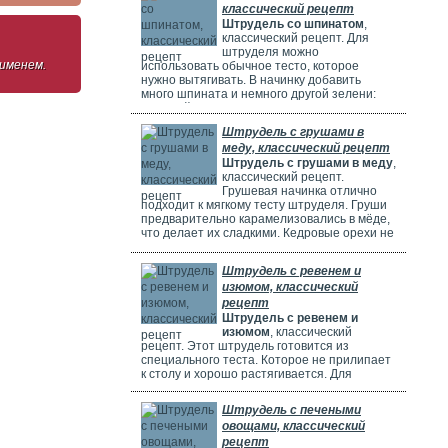
классический рецепт
Штрудель со шпинатом
,
классический рецепт. Для
штруделя можно
 именем.
использовать обычное тесто, которое
нужно вытягивать. В начинку добавить
много шпината и немного другой зелени:
молодой лук, укроп и базилик. Шпинат
полезен, потому что в нем много витаминов,
Штрудель с грушами в
минералов и веществ, которые защищают
меду, классический рецепт
клетки. Он богат витаминами A, C, E и K,
Штрудель с грушами в меду
,
содержит кальций, который важен для зубов
классический рецепт.
и костей. И пищевые волокна, которые
Грушевая начинка отлично
подходит к мягкому тесту штруделя. Груши
предварительно карамелизовались в мёде,
что делает их сладкими. Кедровые орехи не
обязательны, можно использовать миндаль.
Ну вот теперь можете приготовить вкусный
Штрудель с ревенем и
рецепт штруделя.
изюмом, классический
рецепт
Штрудель с ревенем и
изюмом
, классический
рецепт. Этот штрудель готовится из
специального теста. Которое не прилипает
к столу и хорошо растягивается. Для
начинки мы взяли стебли ревеня. Они
придают выпечке кислый вкус и приятный
Штрудель с печеными
аромат, делают штрудель сочным и
овощами, классический
вкусным. Можно добавить в начинку
рецепт
клубнику, яблоки или грушу. Если