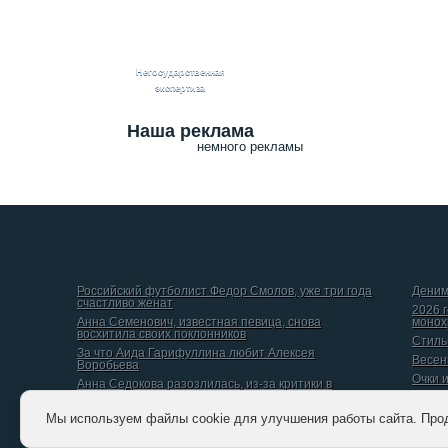
Негосударственная
экспертиза
Наша реклама
немного рекламы
Российский футболист Федор Смолов, уже три года
Деним
счастливо женат
2026 
Анна Семенович, известная певица, снова
монох
восхитила своих поклонников
Стиль
За что Аида Гарифуллина любит Алексея
Весен
Воробьева
Очки 
Анна Седокова разозлилась, из-за критики в
интернете
Даниил Вершинин, рассказал о том, какой он видит
Мы используем файлы cookie для улучшения работы сайта. Про
идеальную женщину