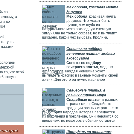
потрясающе! Но выбрать идеальное платье
может быть непросто. Раньше девушки
Мех соболя, красивая мечта
ходили по магазинам, смотрели каталоги и
 было
девушек
искали платье в интернете. Сейчас это
Мех соболя
, красивая мечта
нижнему, а
проще благодаря онлайн-каталогам. Там
девушек. Что может быть
сти до
можно найти много красивых нарядов от
лучше, чем шуба из
разных дизайнеров.
ьше.
натурального меха в холодную снежную
зиму? Она не только согреет, но и выглядит
ой,
шикарно. Какой мех выбрать. Кролика,
норку, горностая или соболя? Русские
ить тушь
женщины чаще всего выбирают шубы из
 глазами
Советы по подбору
соболя. Они красивые, дорогие и выглядят
вечернего платья, модных
очень элегантно. Соболя называют
"Королем всех мехов". Это значит, что он
аксессуаров
самый шикарный и роскошный.
одологией
Советы по подбору
вечернего платья
, модных
ддержкой
аксессуаров. Каждая женщина хочет
а то, что чтоб
выглядеть красиво в важные моменты своей
л боковую.
жизни. Для этого ей нужно нарядное
платье. В Москве огромный выбор таких
платьев. Вечерние платья в Москве очень
Свадебные платья, в
популярны. Потому что в городе много
разных странах мира
театров, клубов и других мест. Где можно
Свадебные платья
, в разных
повеселиться или встретиться с друзьями.
странах мира. Свадебные
Также часто проходят праздничные
традиции разных стран — это
мероприятия, на которых нужно выглядеть
как история народов. Которая передается
элегантно.
из поколения в поколение. Они меняются со
временем, но некоторые обычаи остаются
прежними. Особенно интересно. Как
невесты одеваются на свадьбу. И какие
ентарий
Штрудель со шпинатом,
символы несут их наряды.