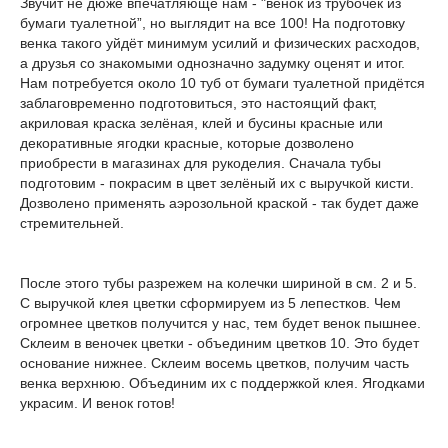
Звучит не дюже впечатляюще нам - "венок из трубочек из
бумаги туалетной”, но выглядит на все 100! На подготовку
венка такого уйдёт минимум усилий и физических расходов,
а друзья со знакомыми однозначно задумку оценят и итог.
Нам потребуется около 10 туб от бумаги туалетной придётся
заблаговременно подготовиться, это настоящий факт,
акриловая краска зелёная, клей и бусины красные или
декоративные ягодки красные, которые дозволено
приобрести в магазинах для рукоделия. Сначала тубы
подготовим - покрасим в цвет зелёный их с выручкой кисти.
Дозволено применять аэрозольной краской - так будет даже
стремительней.
После этого тубы разрежем на колечки шириной в см. 2 и 5.
С выручкой клея цветки сформируем из 5 лепестков. Чем
огромнее цветков получится у нас, тем будет венок пышнее.
Склеим в веночек цветки - объединим цветков 10. Это будет
основание нижнее. Склеим восемь цветков, получим часть
венка верхнюю. Объединим их с поддержкой клея. Ягодками
украсим. И венок готов!